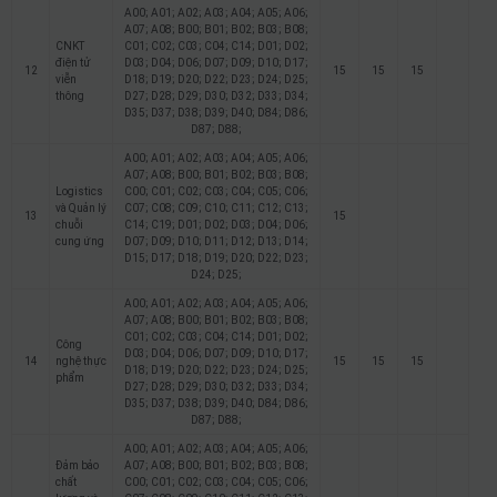
A00; A01; A02; A03; A04; A05; A06;
A07; A08; B00; B01; B02; B03; B08;
CNKT
C01; C02; C03; C04; C14; D01; D02;
điện tử
D03; D04; D06; D07; D09; D10; D17;
12
15
15
15
viễn
D18; D19; D20; D22; D23; D24; D25;
thông
D27; D28; D29; D30; D32; D33; D34;
D35; D37; D38; D39; D40; D84; D86;
D87; D88;
A00; A01; A02; A03; A04; A05; A06;
A07; A08; B00; B01; B02; B03; B08;
Logistics
C00; C01; C02; C03; C04; C05; C06;
và Quản lý
C07; C08; C09; C10; C11; C12; C13;
13
15
chuỗi
C14; C19; D01; D02; D03; D04; D06;
cung ứng
D07; D09; D10; D11; D12; D13; D14;
D15; D17; D18; D19; D20; D22; D23;
D24; D25;
A00; A01; A02; A03; A04; A05; A06;
A07; A08; B00; B01; B02; B03; B08;
C01; C02; C03; C04; C14; D01; D02;
Công
D03; D04; D06; D07; D09; D10; D17;
14
nghệ thực
15
15
15
D18; D19; D20; D22; D23; D24; D25;
phẩm
D27; D28; D29; D30; D32; D33; D34;
D35; D37; D38; D39; D40; D84; D86;
D87; D88;
A00; A01; A02; A03; A04; A05; A06;
Đảm bảo
A07; A08; B00; B01; B02; B03; B08;
chất
C00; C01; C02; C03; C04; C05; C06;