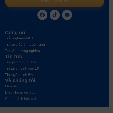
ĐĂNG KÝ NGAY
Công cụ
Trắc nghiệm MBTI
Tra cứu đề án tuyển sinh
Tư vấn hướng nghiệp
Tin tức
Tin giáo dục nổi bật
Tin tuyển sinh vào 10
Tin tuyển sinh Đại học
Về chúng tôi
Liên hệ
Điều khoản dịch vụ
Chính sách bảo mật