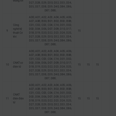
thông tin
D27; D28; D29; D30; D32; D33; D34;
D35; D37; D38; D39; D40; D84; D86;
D87; D88;
A00; A01; A02; A03; A04; A05; A06;
A07; A08; B00; B01; B02; B03; B08;
Công
C01; C02; C03; C04; C14; D01; D02;
nghệ kỹ
D03; D04; D06; D07; D09; D10; D17;
9
15
thuật Cơ
D18; D19; D20; D22; D23; D24; D25;
khí
D27; D28; D29; D30; D32; D33; D34;
D35; D37; D38; D39; D40; D84; D86;
D87; D88;
A00; A01; A02; A03; A04; A05; A06;
A07; A08; B00; B01; B02; B03; B08;
C01; C02; C03; C04; C14; D01; D02;
CNKT cơ
D03; D04; D06; D07; D09; D10; D17;
10
15
15
15
điện tử
D18; D19; D20; D22; D23; D24; D25;
D27; D28; D29; D30; D32; D33; D34;
D35; D37; D38; D39; D40; D84; D86;
D87; D88;
A00; A01; A02; A03; A04; A05; A06;
A07; A08; B00; B01; B02; B03; B08;
C01; C02; C03; C04; C14; D01; D02;
CNKT
D03; D04; D06; D07; D09; D10; D17;
11
điện điện
15
15
15
D18; D19; D20; D22; D23; D24; D25;
tử
D27; D28; D29; D30; D32; D33; D34;
D35; D37; D38; D39; D40; D84; D86;
D87; D88;