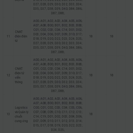
D27; D28; D29; D30; D32; D33; D34;
D35; D37; D38; D39; D40; D84; D86;
D87; D88;
A00; A01; A02; A03; A04; A05; A06;
A07; A08; B00; B01; B02; B03; B08;
C01; C02; C03; C04; C14; D01; D02;
CNKT
D03; D04; D06; D07; D09; D10; D17;
11
điện điện
18
18
D18; D19; D20; D22; D23; D24; D25;
tử
D27; D28; D29; D30; D32; D33; D34;
D35; D37; D38; D39; D40; D84; D86;
D87; D88;
A00; A01; A02; A03; A04; A05; A06;
A07; A08; B00; B01; B02; B03; B08;
CNKT
C01; C02; C03; C04; C14; D01; D02;
điện tử
D03; D04; D06; D07; D09; D10; D17;
12
18
18
viễn
D18; D19; D20; D22; D23; D24; D25;
thông
D27; D28; D29; D30; D32; D33; D34;
D35; D37; D38; D39; D40; D84; D86;
D87; D88;
A00; A01; A02; A03; A04; A05; A06;
A07; A08; B00; B01; B02; B03; B08;
Logistics
C00; C01; C02; C03; C04; C05; C06;
và Quản lý
C07; C08; C09; C10; C11; C12; C13;
13
18
chuỗi
C14; C19; D01; D02; D03; D04; D06;
cung ứng
D07; D09; D10; D11; D12; D13; D14;
D15; D17; D18; D19; D20; D22; D23;
D24; D25;