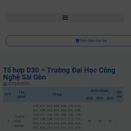
Tính điểm học bạ
Tổ hợp D30 – Trường Đại Học Công
Nghệ Sài Gòn
27/10/2025
Điểm Chuẩn
Tên
Ghi
STT
Tổ hợp
ngành
chú
2025
2024
2023
A00; A01; A02; A03; A04; A05; A06;
A07; A08; B00; B01; B02; B03; B08;
C00; C01; C02; C03; C04; C05; C06;
Thiết kế
C07; C08; C09; C10; C11; C12; C13;
1
công
15
15
15
C14; C19; D01; D02; D03; D04; D06;
nghiệp
D07; D09; D10; D11; D12; D13; D14;