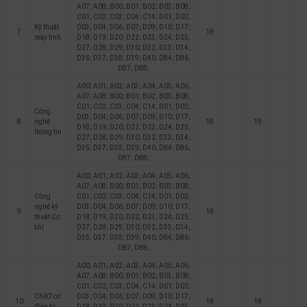
A07; A08; B00; B01; B02; B03; B08;
C01; C02; C03; C04; C14; D01; D02;
Kỹ thuật
D03; D04; D06; D07; D09; D10; D17;
7
18
máy tính
D18; D19; D20; D22; D23; D24; D25;
D27; D28; D29; D30; D32; D33; D34;
D35; D37; D38; D39; D40; D84; D86;
D87; D88;
A00; A01; A02; A03; A04; A05; A06;
A07; A08; B00; B01; B02; B03; B08;
C01; C02; C03; C04; C14; D01; D02;
Công
D03; D04; D06; D07; D09; D10; D17;
8
nghệ
18
19
D18; D19; D20; D22; D23; D24; D25;
thông tin
D27; D28; D29; D30; D32; D33; D34;
D35; D37; D38; D39; D40; D84; D86;
D87; D88;
A00; A01; A02; A03; A04; A05; A06;
A07; A08; B00; B01; B02; B03; B08;
Công
C01; C02; C03; C04; C14; D01; D02;
nghệ kỹ
D03; D04; D06; D07; D09; D10; D17;
9
18
thuật Cơ
D18; D19; D20; D22; D23; D24; D25;
khí
D27; D28; D29; D30; D32; D33; D34;
D35; D37; D38; D39; D40; D84; D86;
D87; D88;
A00; A01; A02; A03; A04; A05; A06;
A07; A08; B00; B01; B02; B03; B08;
C01; C02; C03; C04; C14; D01; D02;
CNKT cơ
D03; D04; D06; D07; D09; D10; D17;
10
18
18
điện tử
D18; D19; D20; D22; D23; D24; D25;