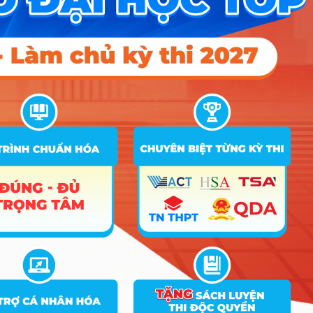
D24; D25;
Điểm Chuẩn
Tên
Ghi
STT
Tổ hợp
ngành
chú
2025
2024
2023
A00; A01; A02; A03; A04; A05; A06;
A07; A08; B00; B01; B02; B03; B08;
C00; C01; C02; C03; C04; C05; C06;
Thiết kế
C07; C08; C09; C10; C11; C12; C13;
1
công
18
18
C14; C19; D01; D02; D03; D04; D06;
nghiệp
D07; D09; D10; D11; D12; D13; D14;
D15; D17; D18; D19; D20; D22; D23;
D24; D25;
A00; A01; A02; A03; A04; A05; A06;
A07; A08; B00; B01; B02; B03; B08;
C00; C01; C02; C03; C04; C05; C06;
Quản trị
C07; C08; C09; C10; C11; C12; C13;
2
kinh
18
18
C14; C19; D01; D02; D03; D04; D06;
doanh
D07; D09; D10; D11; D12; D13; D14;
D15; D17; D18; D19; D20; D22; D23;
D24; D25;
A00; A01; A02; A03; A04; A05; A06;
A07; A08; B00; B01; B02; B03; B08;
C00; C01; C02; C03; C04; C05; C06;
C07; C08; C09; C10; C11; C12; C13;
3
Marketing
18
C14; C19; D01; D02; D03; D04; D06;
D07; D09; D10; D11; D12; D13; D14;