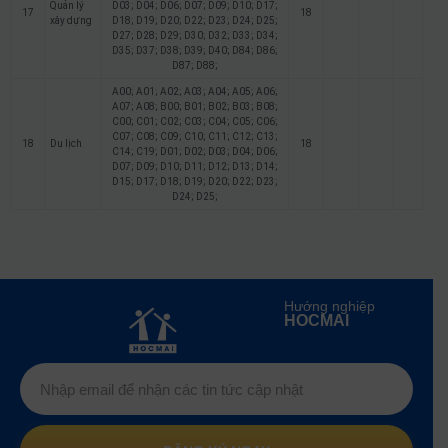
Quản lý
D03; D04; D06; D07; D09; D10; D17;
17
18
xây dựng
D18; D19; D20; D22; D23; D24; D25;
D27; D28; D29; D30; D32; D33; D34;
D35; D37; D38; D39; D40; D84; D86;
D87; D88;
A00; A01; A02; A03; A04; A05; A06;
A07; A08; B00; B01; B02; B03; B08;
C00; C01; C02; C03; C04; C05; C06;
C07; C08; C09; C10; C11; C12; C13;
18
Du lịch
18
C14; C19; D01; D02; D03; D04; D06;
D07; D09; D10; D11; D12; D13; D14;
D15; D17; D18; D19; D20; D22; D23;
D24; D25;
Hướng nghiệp
HOCMAI