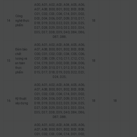
A00; A01; A02; A03; A04; A05; A06;
A07; A08; B00; B01; B02; B03; B08;
C01; C02; C03; C04; C14; D01; D02;
Công
D03; D04; D06; D07; D09; D10; D17;
14
nghệ thực
18
D18; D19; D20; D22; D23; D24; D25;
phẩm
D27; D28; D29; D30; D32; D33; D34;
D35; D37; D38; D39; D40; D84; D86;
D87; D88;
A00; A01; A02; A03; A04; A05; A06;
Đảm bảo
A07; A08; B00; B01; B02; B03; B08;
chất
C00; C01; C02; C03; C04; C05; C06;
lượng và
C07; C08; C09; C10; C11; C12; C13;
15
18
an toàn
C14; C19; D01; D02; D03; D04; D06;
thực
D07; D09; D10; D11; D12; D13; D14;
phẩm
D15; D17; D18; D19; D20; D22; D23;
D24; D25;
A00; A01; A02; A03; A04; A05; A06;
A07; A08; B00; B01; B02; B03; B08;
C01; C02; C03; C04; C14; D01; D02;
Kỹ thuật
D03; D04; D06; D07; D09; D10; D17;
16
18
18
xây dựng
D18; D19; D20; D22; D23; D24; D25;
D27; D28; D29; D30; D32; D33; D34;
D35; D37; D38; D39; D40; D84; D86;
D87; D88;
A00; A01; A02; A03; A04; A05; A06;
A07; A08; B00; B01; B02; B03; B08;
C01; C02; C03; C04; C14; D01; D02;