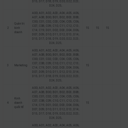
D15; D17; D18; D19; D20; D22; D23;
D24; D25;
A00; A01; A02; A03; A04; A05; A06;
A07; A08; B00; B01; B02; B03; B08;
C00; C01; C02; C03; C04; C05; C06;
Quản trị
C07; C08; C09; C10; C11; C12; C13;
2
kinh
15
15
15
C14; C19; D01; D02; D03; D04; D06;
doanh
D07; D09; D10; D11; D12; D13; D14;
D15; D17; D18; D19; D20; D22; D23;
D24; D25;
A00; A01; A02; A03; A04; A05; A06;
A07; A08; B00; B01; B02; B03; B08;
C00; C01; C02; C03; C04; C05; C06;
C07; C08; C09; C10; C11; C12; C13;
3
Marketing
15
C14; C19; D01; D02; D03; D04; D06;
D07; D09; D10; D11; D12; D13; D14;
D15; D17; D18; D19; D20; D22; D23;
D24; D25;
A00; A01; A02; A03; A04; A05; A06;
A07; A08; B00; B01; B02; B03; B08;
C00; C01; C02; C03; C04; C05; C06;
Kinh
C07; C08; C09; C10; C11; C12; C13;
4
doanh
15
C14; C19; D01; D02; D03; D04; D06;
quốc tế
D07; D09; D10; D11; D12; D13; D14;
D15; D17; D18; D19; D20; D22; D23;
D24; D25;
A00; A01; A02; A03; A04; A05; A06;