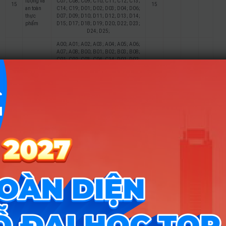
lượng và
C07; C08; C09; C10; C11; C12; C13;
15
15
an toàn
C14; C19; D01; D02; D03; D04; D06;
thực
D07; D09; D10; D11; D12; D13; D14;
phẩm
D15; D17; D18; D19; D20; D22; D23;
D24; D25;
A00; A01; A02; A03; A04; A05; A06;
A07; A08; B00; B01; B02; B03; B08;
C01; C02; C03; C04; C14; D01; D02;
Kỹ thuật
D03; D04; D06; D07; D09; D10; D17;
16
15
15
15
xây dựng
D18; D19; D20; D22; D23; D24; D25;
D27; D28; D29; D30; D32; D33; D34;
D35; D37; D38; D39; D40; D84; D86;
D87; D88;
A00; A01; A02; A03; A04; A05; A06;
A07; A08; B00; B01; B02; B03; B08;
C01; C02; C03; C04; C14; D01; D02;
Quản lý
D03; D04; D06; D07; D09; D10; D17;
17
15
xây dựng
D18; D19; D20; D22; D23; D24; D25;
D27; D28; D29; D30; D32; D33; D34;
D35; D37; D38; D39; D40; D84; D86;
D87; D88;
A00; A01; A02; A03; A04; A05; A06;
A07; A08; B00; B01; B02; B03; B08;
C00; C01; C02; C03; C04; C05; C06;
C07; C08; C09; C10; C11; C12; C13;
18
Du lịch
15
C14; C19; D01; D02; D03; D04; D06;
D07; D09; D10; D11; D12; D13; D14;
D15; D17; D18; D19; D20; D22; D23;