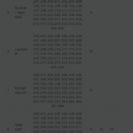
A07; A08; B00; B01; B02; B03; B08;
C00; C01; C02; C03; C04; C05; C06;
Tài chính
C07; C08; C09; C10; C11; C12; C13;
5
– Ngân
15
C14; C19; D01; D02; D03; D04; D06;
hàng
D07; D09; D10; D11; D12; D13; D14;
D15; D17; D18; D19; D20; D22; D23;
D24; D25;
A00; A01; A02; A03; A04; A05; A06;
A07; A08; B00; B01; B02; B03; B08;
C00; C01; C02; C03; C04; C05; C06;
Luật kinh
C07; C08; C09; C10; C11; C12; C13;
6
18
tế
C14; C19; D01; D02; D03; D04; D06;
D07; D09; D10; D11; D12; D13; D14;
D15; D17; D18; D19; D20; D22; D23;
D24; D25;
A00; A01; A02; A03; A04; A05; A06;
A07; A08; B00; B01; B02; B03; B08;
C01; C02; C03; C04; C14; D01; D02;
Kỹ thuật
D03; D04; D06; D07; D09; D10; D17;
7
15
máy tính
D18; D19; D20; D22; D23; D24; D25;
D27; D28; D29; D30; D32; D33; D34;
D35; D37; D38; D39; D40; D84; D86;
D87; D88;
A00; A01; A02; A03; A04; A05; A06;
A07; A08; B00; B01; B02; B03; B08;
C01; C02; C03; C04; C14; D01; D02;
Công
D03; D04; D06; D07; D09; D10; D17;
8
nghệ
15
15
15
D18; D19; D20; D22; D23; D24; D25;