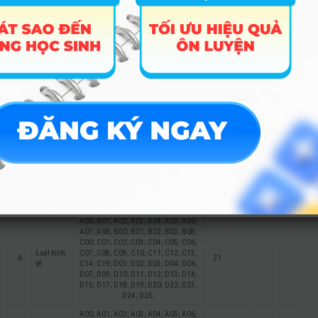
D15; D17; D18; D19; D20; D22; D23;
D24; D25;
A00; A01; A02; A03; A04; A05; A06;
A07; A08; B00; B01; B02; B03; B08;
C00; C01; C02; C03; C04; C05; C06;
Kinh
C07; C08; C09; C10; C11; C12; C13;
4
doanh
18
C14; C19; D01; D02; D03; D04; D06;
quốc tế
D07; D09; D10; D11; D12; D13; D14;
D15; D17; D18; D19; D20; D22; D23;
D24; D25;
A00; A01; A02; A03; A04; A05; A06;
A07; A08; B00; B01; B02; B03; B08;
C00; C01; C02; C03; C04; C05; C06;
Tài chính
C07; C08; C09; C10; C11; C12; C13;
5
– Ngân
18
C14; C19; D01; D02; D03; D04; D06;
hàng
D07; D09; D10; D11; D12; D13; D14;
D15; D17; D18; D19; D20; D22; D23;
D24; D25;
A00; A01; A02; A03; A04; A05; A06;
A07; A08; B00; B01; B02; B03; B08;
C00; C01; C02; C03; C04; C05; C06;
Luật kinh
C07; C08; C09; C10; C11; C12; C13;
6
21
tế
C14; C19; D01; D02; D03; D04; D06;
D07; D09; D10; D11; D12; D13; D14;
D15; D17; D18; D19; D20; D22; D23;
D24; D25;
A00; A01; A02; A03; A04; A05; A06;