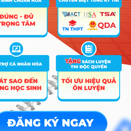
Hệ thống
A00; A01; C01; C02; D01; D07;
24
thông tin
19.5
20
23.7
X02; X06; X10; X26
quản lý
A00; A01; C03; D01; D03; D05;
25
Luật
23.2
24.75
23.4
D06; X01
A00; A01; C03; D01; D03; D05;
26
Luật kinh tế
23.25
24.75
23.9
D06; X01
Luật kinh tế
– CT Tiên
tiến
27
A01; D01; D09; X25
19
20.5
23.1
(Môn Tiếng
Anh nhân hệ
số 2)
Khoa học dữ
A00; A01; C01; C02; D01; D07;
28
20.3
20
23.9
liệu
X02; X06; X10; X26
Khoa học
A00; A01; C01; C02; D01; D07;
29
19
20
24
máy tính
X02; X06; X10; X26
Khoa học
máy tính –
A01; B08; D01; D07; X26; X27;
30
CT Tiên tiến
16
20
22.7
X28
(Môn Tiếng
Anh hệ số 2)
Kỹ thuật
A00; A01; C01; C02; D01; D07;
31
20.1
phần mềm
X02; X06; X10; X26