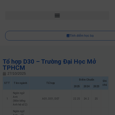
Tính điểm học bạ
Tổ hợp D30 – Trường Đại Học Mở
TPHCM
27/10/2025
Điểm Chuẩn
Ghi
STT
Tên ngành
Tổ hợp
chú
2025
2024
2023
Ngôn ngữ
Anh
1
A01; D01; D07
22.25
24.2
25
(Môn tiếng
Anh hệ số 2)
Ngôn ngữ