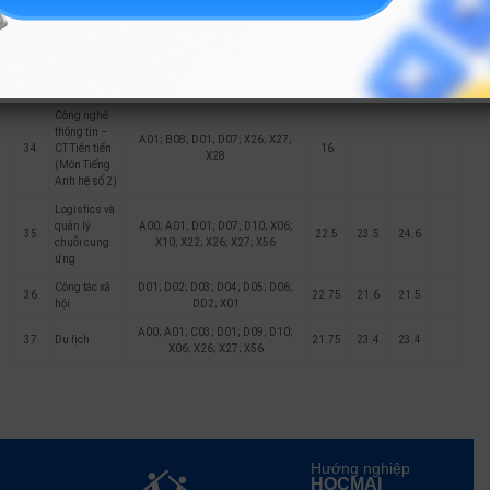
Trí tuệ nhân
A00; A01; C01; C02; D01; D07;
32
20.6
20
tạo
X02; X06; X10; X26
Công nghệ
A00; A01; C01; C02; D01; D07;
33
20.8
21
24.5
thông tin
X02; X06; X10; X26
Công nghệ
thông tin –
A01; B08; D01; D07; X26; X27;
34
CT Tiên tiến
16
X28
(Môn Tiếng
Anh hệ số 2)
Logistics và
quản lý
A00; A01; D01; D07; D10; X06;
35
22.5
23.5
24.6
chuỗi cung
X10; X22; X26; X27; X56
ứng
Công tác xã
D01; D02; D03; D04; D05; D06;
36
22.75
21.6
21.5
hội
DD2; X01
A00; A01; C03; D01; D09; D10;
37
Du lịch
21.75
23.4
23.4
X06; X26; X27; X56
Hướng nghiệp
HOCMAI