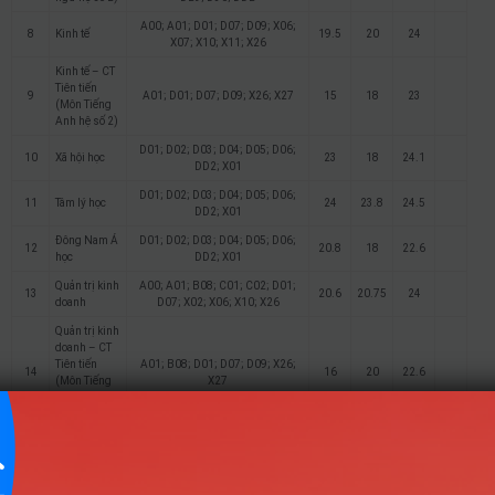
A00; A01; D01; D07; D09; X06;
8
Kinh tế
19.5
20
24
X07; X10; X11; X26
Kinh tế – CT
Tiên tiến
9
A01; D01; D07; D09; X26; X27
15
18
23
(Môn Tiếng
Anh hệ số 2)
D01; D02; D03; D04; D05; D06;
10
Xã hội học
23
18
24.1
DD2; X01
D01; D02; D03; D04; D05; D06;
11
Tâm lý học
24
23.8
24.5
DD2; X01
Đông Nam Á
D01; D02; D03; D04; D05; D06;
12
20.8
18
22.6
học
DD2; X01
Quản trị kinh
A00; A01; B08; C01; C02; D01;
13
20.6
20.75
24
doanh
D07; X02; X06; X10; X26
Quản trị kinh
doanh – CT
Tiên tiến
A01; B08; D01; D07; D09; X26;
14
16
20
22.6
(Môn Tiếng
X27
Anh nhân hệ
số 2)
A00; A01; C01; C02; D01; D07;
15
Marketing
23.25
24.5
25.25
D08; X02; X06; X10; X26
Kinh doanh
A00; A01; B08; C01; C02; D01;