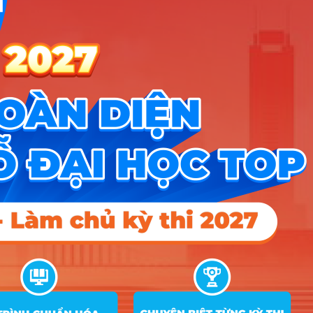
16
22.3
23.75
24.9
quốc tế
D07; X02; X06; X10; X26
Tài chính –
Ngân hàng –
CT Tiên tiến
A01; B08; D01; D07; D09; D10;
17
15
18
22
(Môn Tiếng
X25; X26; X27; X28
Anh nhân hệ
số 2)
A00; A01; C01; C02; D01; D07;
18
Kế toán
20.2
21
23.8
X02; X06; X10; X25; X26
Kế toán – CT
Tiên tiến
A01; D01; D07; X25; X26; X27;
19
(Môn Tiếng
15
18
21.25
X28
Anh nhân hệ
số 2)
A00; A01; C01; C02; D01; D07;
20
Kiểm toán
20.4
20
24.1
X02; X06; X10; X25; X26
Kiểm toán –
CT Tiên tiến
A01; D01; D07; X25; X26; X27;
21
(Môn Tiếng
15
18
X28
Anh nhân hệ
số 2)
A00; A01; D01; D07; D09; X06;
22
Quản lý công
16.5
18
19.5
X07; X10; X11; X26
Quản trị
A00; A01; C01; C03; D01; D09;
23
22.1
24
24.3
nhân lực
X02; X06; X26; X27; X56