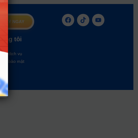
G KÝ NGAY
húng tôi
oản dịch vụ
ách bảo mật