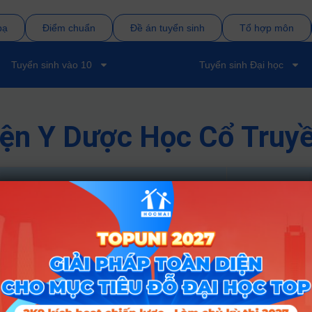
bạ
Điểm chuẩn
Đề án tuyển sinh
Tổ hợp môn
Tuyển sinh vào 10
Tuyển sinh Đại học
iện Y Dược Học Cổ Truy
Tổ hợp
2025
A00; B00; D07; C02; X10
21.35
A00; B00; D07; C02; X10
21.35