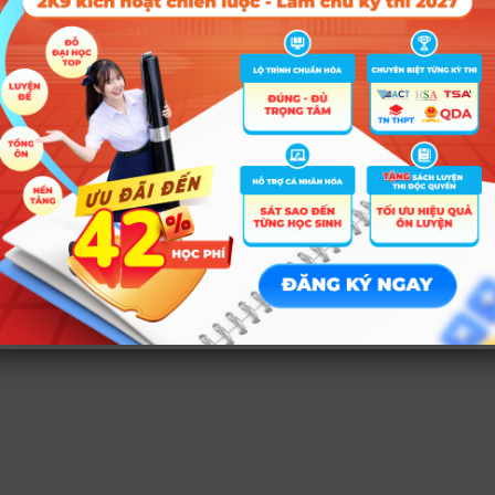
ĐĂN
Tin tức
Về c
Tin giáo dục nổi bật
Liên hệ
Tin tuyển sinh vào 10
Điều kh
Tin tuyển sinh Đại học
Chính s