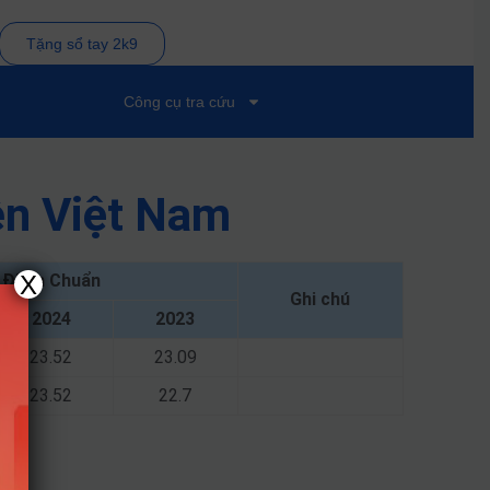
Tặng sổ tay 2k9
Công cụ tra cứu
ền Việt Nam
Điểm Chuẩn
X
Ghi chú
2024
2023
23.52
23.09
23.52
22.7