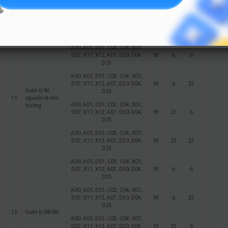
D04
A00; A01; A07; B00; C03; D01;
D07; X01; X11; X12; D30; D25;
18
23
23
D04
A00; A01; D01; C03; C04; X01;
D07; X11; X12; A07; D30; D04;
18
6
6
D25
A00; A01; D01; C03; C04; X01;
D07; X11; X12; A07; D30; D04;
18
6
23
Quản lý tài
D25
11
nguyên và môi
A00; A01; D01; C03; C04; X01;
trường
D07; X11; X12; A07; D30; D04;
18
23
6
D25
A00; A01; D01; C03; C04; X01;
D07; X11; X12; A07; D30; D04;
18
23
23
D25
A00; A01; D01; C03; C04; X01;
D07; X11; X12; A07; D30; D04;
18
6
6
D25
A00; A01; D01; C03; C04; X01;
D07; X11; X12; A07; D30; D04;
18
6
23
D25
12
Quản lý đất đai
A00; A01; D01; C03; C04; X01;
D07; X11; X12; A07; D30; D04;
18
23
6