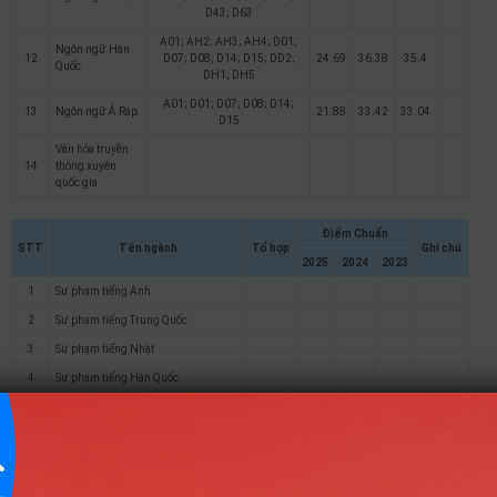
D43; D63
A01; AH2; AH3; AH4; D01;
Ngôn ngữ Hàn
12
D07; D08; D14; D15; DD2;
24.69
36.38
35.4
Quốc
DH1; DH5
A01; D01; D07; D08; D14;
13
Ngôn ngữ Ả Rập
21.88
33.42
33.04
D15
Văn hóa truyền
14
thông xuyên
quốc gia
Điểm Chuẩn
STT
Tên ngành
Tổ hợp
Ghi chú
2025
2024
2023
1
Sư phạm tiếng Anh
2
Sư phạm tiếng Trung Quốc
3
Sư phạm tiếng Nhật
4
Sư phạm tiếng Hàn Quốc
5
Tiếng Việt và Văn hóa Việt Nam
6
Ngôn ngữ Anh
7
Ngôn ngữ Nga
8
Ngôn ngữ Pháp