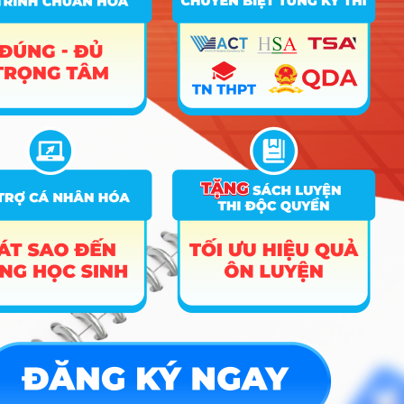
Công cụ
Trắc nghiệm MBTI
Tra cứu đề án tuyển sinh
Tư vấn hướng nghiệp
Tin tức
Tin giáo dục nổi bật
Tin tuyển sinh vào 10
Tin tuyển sinh Đại học
Về chúng tôi
Liên hệ
Điều khoản dịch vụ
Chính sách bảo mật