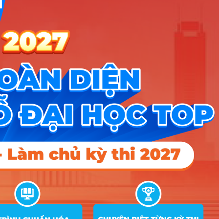
9
Ngôn ngữ Trung Quốc
10
Ngôn ngữ Đức
11
Ngôn ngữ Nhật
12
Ngôn ngữ Hàn Quốc
13
Ngôn ngữ Ả Rập
14
Văn hóa truyền thông xuyên quốc gia
Hướng nghiệp
HOCMAI
ĐĂNG KÝ NGAY