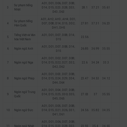
A01; D01; D06; D07; D08;
Sư phạm tiếng
3
D14; D15; D23; D28; D33;
28.1
37.21
35.61
Nhật
D43; D63
A01; AH2; AH3; AH4; D01;
Sư phạm tiếng
4
D07; D08; D14; D15; DD2;
27.81
37.31
36.23
Hàn Quốc
DH1; DH5
Tiếng Việt và Văn
A01; D01; D07; D08; D14;
5
22.56
hóa Việt Nam
D15
A01; D01; D07; D08; D14;
6
Ngôn ngữ Anh
26.85
36.99
35.55
D15
A01; D01; D02; D07; D08;
7
Ngôn ngữ Nga
D14; D15; D22; D27; D32;
22.6
34.24
33.3
D42; D62
A01; D01; D03; D07; D08;
8
Ngôn ngữ Pháp
D14; D15; D24; D29; D34;
23.47
34.53
34.12
D44; D64
A01; D01; D04; D07; D08;
Ngôn ngữ Trung
9
D14; D15; D25; D30; D35;
27.03
37
35.55
Quốc
D45; D65
A01; D01; D05; D07; D08;
10
Ngôn ngữ Đức
D14; D15; D21; D26; D31;
24.56
35.82
34.35
D41; D61
A01; D01; D06; D07; D08;
11
Ngôn ngữ Nhật
D14; D15; D23; D28; D33;
23.93
35.4
34.65