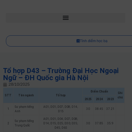
Tính điểm học bạ
Tổ hợp D43 – Trường Đại Học Ngoại
Ngữ – ĐH Quốc gia Hà Nội
28/10/2025
Điểm Chuẩn
Ghi
STT
Tên ngành
Tổ hợp
chú
2025
2024
2023
Sư phạm tiếng
A01; D01; D07; D08; D14;
1
30
38.45
37.21
Anh
D15
A01; D01; D04; D07; D08;
Sư phạm tiếng
2
D14; D15; D25; D30; D35;
30
37.85
35.9
Trung Quốc
D45; D65