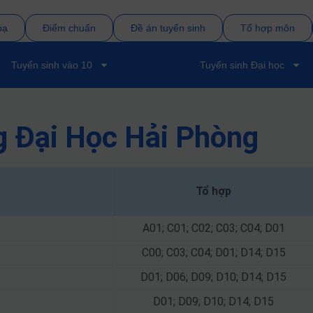
bạ
Điểm chuẩn
Đề án tuyển sinh
Tổ hợp môn
Tuyển sinh vào 10
Tuyển sinh Đại học
g Đại Học Hải Phòng
Tổ hợp
A01; C01; C02; C03; C04; D01
C00; C03; C04; D01; D14; D15
D01; D06; D09; D10; D14; D15
D01; D09; D10; D14; D15