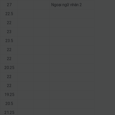
27
Ngoại ngữ nhân 2
22.5
22
23
23.5
22
22
20.25
22
22
19.25
20.5
21.25