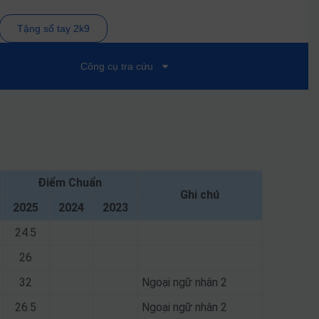
Tặng sổ tay 2k9
Công cụ tra cứu
Điểm Chuẩn
Ghi chú
2025
2024
2023
24.5
26
32
Ngoại ngữ nhân 2
26.5
Ngoại ngữ nhân 2