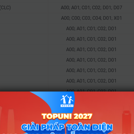
(CLC)
A00; A01; C01; C02; D01; D07
A00; C00; C03; C04; D01; X01
A00; A01; C01; C02; D01
A00; A01; C01; C02; D01
A00; A01; C01; C02; D01
A00; A01; C01; C02; D01
A00; A01; C01; C02; D01
A00; A01; C01; C02; D01
A00; A01; C01; C02; D01
A00; A01; C01; C02; D01
A00; A01; C01; C02; D01
A00; A01; D01; V01
C00; C03; C04; D01; D14; D15