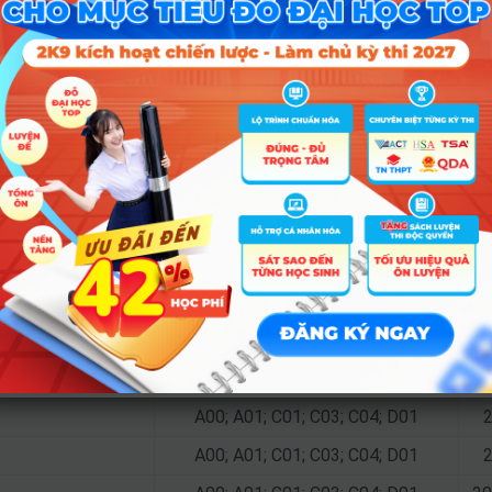
C00; C03; C04; D01; D14; D15
C00; C03; C04; D01; D14; D15
C00; C03; C04; D01; D14; D15
Tổ hợp
2
A00; A01; C01; C03; C04; D01
2
A00; A01; C01; C03; C04; D01
A00; A01; C01; C03; C04; D01
A00; A01; C01; C03; C04; D01
2
A00; A01; C01; C03; C04; D01
A00; A01; C01; C03; C04; D01