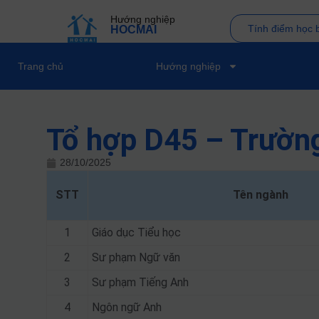
Hướng nghiệp
Tính điểm học 
HOCMAI
Trang chủ
Hướng nghiệp
Tổ hợp D45 – Trườn
28/10/2025
STT
Tên ngành
1
Giáo dục Tiểu học
2
Sư phạm Ngữ văn
3
Sư phạm Tiếng Anh
4
Ngôn ngữ Anh