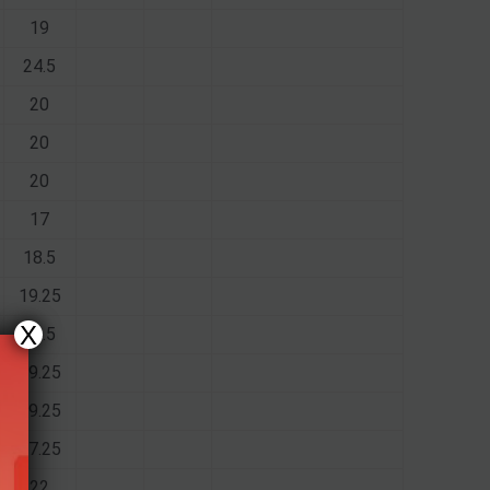
19
24.5
20
20
20
17
18.5
19.25
X
18.5
19.25
19.25
17.25
22