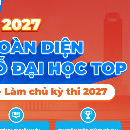
16
22.3
23.75
24.9
quốc tế
D07; X02; X06; X10; X26
Tài chính –
Ngân hàng –
CT Tiên tiến
A01; B08; D01; D07; D09; D10;
17
15
18
22
(Môn Tiếng
X25; X26; X27; X28
Anh nhân hệ
số 2)
A00; A01; C01; C02; D01; D07;
18
Kế toán
20.2
21
23.8
X02; X06; X10; X25; X26
Kế toán – CT
Tiên tiến
A01; D01; D07; X25; X26; X27;
19
(Môn Tiếng
15
18
21.25
X28
Anh nhân hệ
số 2)
A00; A01; C01; C02; D01; D07;
20
Kiểm toán
20.4
20
24.1
X02; X06; X10; X25; X26
Kiểm toán –
CT Tiên tiến
A01; D01; D07; X25; X26; X27;
21
(Môn Tiếng
15
18
X28
Anh nhân hệ
số 2)
A00; A01; D01; D07; D09; X06;
22
Quản lý công
16.5
18
19.5
X07; X10; X11; X26
Quản trị
A00; A01; C01; C03; D01; D09;
23
22.1
24
24.3
nhân lực
X02; X06; X26; X27; X56