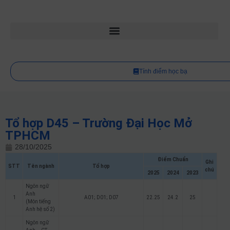
Tính điểm học bạ
Tổ hợp D45 – Trường Đại Học Mở
TPHCM
28/10/2025
Điểm Chuẩn
Ghi
STT
Tên ngành
Tổ hợp
chú
2025
2024
2023
Ngôn ngữ
Anh
1
A01; D01; D07
22.25
24.2
25
(Môn tiếng
Anh hệ số 2)
Ngôn ngữ