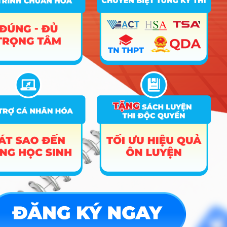
Hệ thống
A00; A01; C01; C02; D01; D07;
24
thông tin
19.5
20
23.7
X02; X06; X10; X26
quản lý
A00; A01; C03; D01; D03; D05;
25
Luật
23.2
24.75
23.4
D06; X01
A00; A01; C03; D01; D03; D05;
26
Luật kinh tế
23.25
24.75
23.9
D06; X01
Luật kinh tế
– CT Tiên
tiến
27
A01; D01; D09; X25
19
20.5
23.1
(Môn Tiếng
Anh nhân hệ
số 2)
Khoa học dữ
A00; A01; C01; C02; D01; D07;
28
20.3
20
23.9
liệu
X02; X06; X10; X26
Khoa học
A00; A01; C01; C02; D01; D07;
29
19
20
24
máy tính
X02; X06; X10; X26
Khoa học
máy tính –
A01; B08; D01; D07; X26; X27;
30
CT Tiên tiến
16
20
22.7
X28
(Môn Tiếng
Anh hệ số 2)
Kỹ thuật
A00; A01; C01; C02; D01; D07;
31
20.1
phần mềm
X02; X06; X10; X26