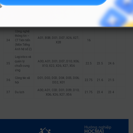
Trí tuệ nhân
A00; A01; C01; C02; D01; D07;
32
20.6
20
tạo
X02; X06; X10; X26
Công nghệ
A00; A01; C01; C02; D01; D07;
33
20.8
21
24.5
thông tin
X02; X06; X10; X26
Công nghệ
thông tin –
A01; B08; D01; D07; X26; X27;
34
CT Tiên tiến
16
X28
(Môn Tiếng
Anh hệ số 2)
Logistics và
quản lý
A00; A01; D01; D07; D10; X06;
35
22.5
23.5
24.6
chuỗi cung
X10; X22; X26; X27; X56
ứng
Công tác xã
D01; D02; D03; D04; D05; D06;
36
22.75
21.6
21.5
hội
DD2; X01
A00; A01; C03; D01; D09; D10;
37
Du lịch
21.75
23.4
23.4
X06; X26; X27; X56
Hướng nghiệp
HOCMAI