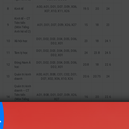
A00; A01; D01; D07; D09; X06;
8
Kinh tế
19.5
20
24
X07; X10; X11; X26
Kinh tế – CT
Tiên tiến
9
A01; D01; D07; D09; X26; X27
15
18
23
(Môn Tiếng
Anh hệ số 2)
D01; D02; D03; D04; D05; D06;
10
Xã hội học
23
18
24.1
DD2; X01
D01; D02; D03; D04; D05; D06;
11
Tâm lý học
24
23.8
24.5
DD2; X01
Đông Nam Á
D01; D02; D03; D04; D05; D06;
12
20.8
18
22.6
học
DD2; X01
Quản trị kinh
A00; A01; B08; C01; C02; D01;
13
20.6
20.75
24
doanh
D07; X02; X06; X10; X26
Quản trị kinh
doanh – CT
Tiên tiến
A01; B08; D01; D07; D09; X26;
14
16
20
22.6
(Môn Tiếng
X27
Anh nhân hệ
số 2)
A00; A01; C01; C02; D01; D07;
15
Marketing
23.25
24.5
25.25
D08; X02; X06; X10; X26
Kinh doanh
A00; A01; B08; C01; C02; D01;