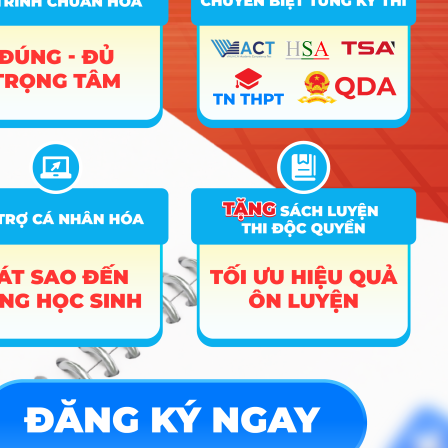
Điểm Chuẩn
Ghi
STT
Tên ngành
Tổ hợp
chú
2025
2024
2023
1
Quản lý Giáo dục
D01
27.33
18
18
2
Ngôn ngữ Anh
D01; D14; D15
25.73
24
24
A01; D01; D04; D15
26.5
26
3
Ngôn ngữ Trung Quốc
D01; D14; D15
25.73
26.5
26
4
Kinh tế
D01; X25
24.67
20
24.5
5
Quản lý nhà nước
D01; D14; X01; X25
26.16
18.5
18
6
Tâm lý học giáo dục
D01; X01
26.87
19
18
7
Việt Nam học
D01; D15
26.09
19
18
D01; D04; X01; X25;
8
Quản trị kinh doanh
24.88
20
23
X78
9
Tài chính – Ngân hàng
D01
25.41
23
24
10
Kế toán
D01; X25
23.88
19
23
11
Kế toán CLC
D01; X25
23.25
19.5
20
12
Kiểm toán
19.5
21
13
Luật
D01; D14; X01; X25
26.14
20
23