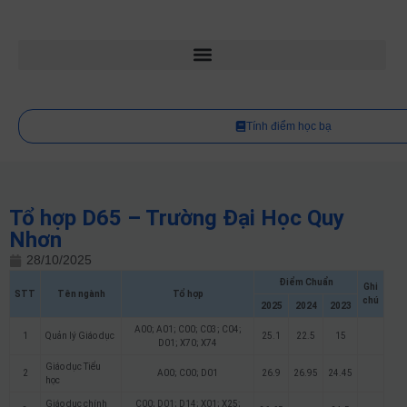
Tính điểm học bạ
Tổ hợp D65 – Trường Đại Học Quy
Nhơn
28/10/2025
Điểm Chuẩn
Ghi
STT
Tên ngành
Tổ hợp
chú
2025
2024
2023
A00; A01; C00; C03; C04;
1
Quản lý Giáo dục
25.1
22.5
15
D01; X70; X74
Giáo dục Tiểu
2
A00; C00; D01
26.9
26.95
24.45
học
Giáo dục chính
C00; D01; D14; X01; X25;