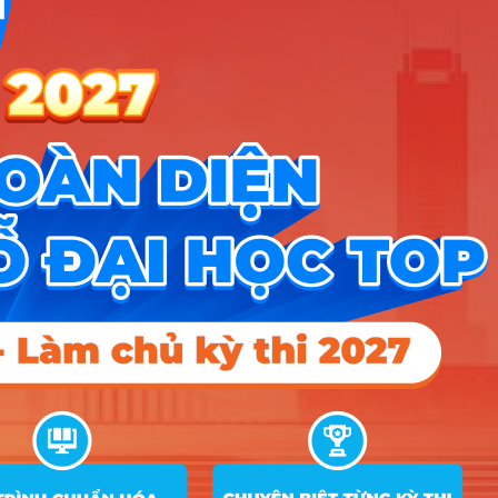
Kỹ thuật cơ khí
A00; A01; C01; D01; D07;
27
20.14
động lực
X06; X26
A00; A01; C01; D01; D07;
28
Kỹ thuật điện
20.65
X06; X26
Kỹ thuật điện tử
A00; A01; C01; D01; D07;
29
20.77
– viễn thông
X06; X26
Kỹ thuật điều
A00; A01; C01; D01; D07;
30
khiển và Tự động
21.02
X06; X26
hóa
Kỹ thuật xây
A00; A01; C01; D01; D07;
31
20.15
dựng
X06; X26
C00; C03; C04; D01; D14;
23.7
20.25
15
X01; X70; X78
32
Công tác xã hội
D01; D14; X01; X78
19.93
20.25
15
Quản trị dịch vụ
A00; A01; D01; D04; D09;
33
du lịch và lữ
22.25
19.85
17.75
X01; X17; X21; X25; X78
hành
Quản trị khách
A00; A01; D01; D04; D09;
34
22.65
18.35
15
sạn
X01; X17; X21; X25; X78
Quản lý tài
A00; A02; A04; A06; B00;
35
nguyên và môi
B02; C04; C13; D01; D10;
20.75
15
15
trường
D15; X21; X74