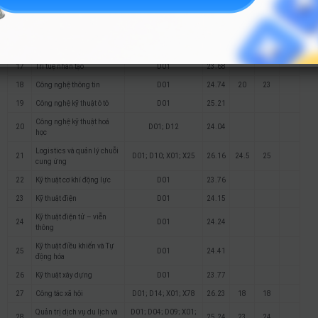
14
Khoa học dữ liệu
D01
21.23
15
Toán ứng dụng
D01
23.45
16
Kỹ thuật phần mềm
D01
23.45
17
Trí tuệ nhân tạo
D01
23.68
18
Công nghệ thông tin
D01
24.74
20
23
19
Công nghệ kỹ thuật ô tô
D01
25.21
Công nghệ kỹ thuật hoá
20
D01; D12
24.04
học
Logistics và quản lý chuỗi
21
D01; D10; X01; X25
26.16
24.5
25
cung ứng
22
Kỹ thuật cơ khí động lực
D01
23.76
23
Kỹ thuật điện
D01
24.15
Kỹ thuật điện tử – viễn
24
D01
24.24
thông
Kỹ thuật điều khiển và Tự
25
D01
24.41
động hóa
26
Kỹ thuật xây dựng
D01
23.77
27
Công tác xã hội
D01; D14; X01; X78
26.23
18
18
Quản trị dịch vụ du lịch và
D01; D04; D09; X01;
28
25.24
23
24