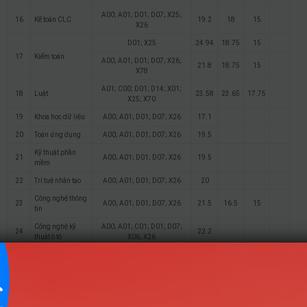
A00; A01; D01; D07; X25;
16
Kế toán CLC
19.2
18
15
X26
D01; X25
24.94
18.75
15
17
Kiểm toán
A00; A01; D01; D07; X26;
21.8
18.75
15
X78
A01; C00; D01; D14; X01;
18
Luật
23.58
23.65
17.75
X25; X70
19
Khoa học dữ liệu
A00; A01; D01; D07; X26
17.1
20
Toán ứng dụng
A00; A01; D01; D07; X26
19.5
Kỹ thuật phần
21
A00; A01; D01; D07; X26
19.5
mềm
22
Trí tuệ nhân tạo
A00; A01; D01; D07; X26
20
Công nghệ thông
23
A00; A01; D01; D07; X26
21.5
16.5
15
tin
Công nghệ kỹ
A00; A01; C01; D01; D07;
24
22.2
thuật ô tô
X06; X26
Công nghệ kỹ
A00; A01; A05; B00; C02;
25
20.5
thuật hoá học
C05; D01; D07; D12; X09
Logistics và
A00; A01; D01; D10; X01;
26
quản lý chuỗi
23.6
21
21
X21; X25; X26
cung ứng