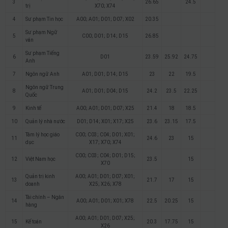
3
26.65
24.5
trị
X70; X74
4
Sư phạm Tin học
A00; A01; D01; D07; X02
20.35
Sư phạm Ngữ
5
C00; D01; D14; D15
26.85
văn
Sư phạm Tiếng
6
D01
23.59
25.92
24.75
Anh
7
Ngôn ngữ Anh
A01; D01; D14; D15
23
22
19.5
Ngôn ngữ Trung
8
A01; D01; D04; D15
24.2
23.5
22.25
Quốc
9
Kinh tế
A00; A01; D01; D07; X25
21.4
18
18.5
10
Quản lý nhà nước
D01; D14; X01; X17; X25
23.6
23.15
17.5
Tâm lý học giáo
C00; C03; C04; D01; X01;
11
24.6
23
15
dục
X17; X70; X74
C00; C03; C04; D01; D15;
12
Việt Nam học
23.5
15
X70
Quản trị kinh
A00; A01; D01; D07; X01;
13
21.7
17
15
doanh
X25; X26; X78
Tài chính – Ngân
14
A00; A01; D01; X01; X78
22.5
20.25
15
hàng
A00; A01; D01; D07; X25;
15
Kế toán
20.3
17.75
15
X26