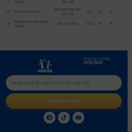
lữ hành
X25; X78
D01; D04; D09; X01;
29
Quản trị khách sạn
25.5
23
22
X25; X78
Quản lý tài nguyên và môi
30
D01; D10; D15
24.23
18
18
trường
Hướng nghiệp
HOCMAI
ĐĂNG KÝ NGAY