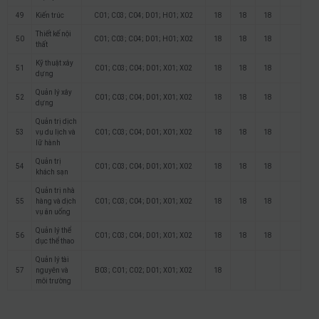
49
Kiến trúc
C01; C03; C04; D01; H01; X02
18
18
18
Thiết kế nội
50
C01; C03; C04; D01; H01; X02
18
18
18
thất
Kỹ thuật xây
51
C01; C03; C04; D01; X01; X02
18
18
18
dựng
Quản lý xây
52
C01; C03; C04; D01; X01; X02
18
18
18
dựng
Quản trị dịch
53
vụ du lịch và
C01; C03; C04; D01; X01; X02
18
18
18
lữ hành
Quản trị
54
C01; C03; C04; D01; X01; X02
18
18
18
khách sạn
Quản trị nhà
55
hàng và dịch
C01; C03; C04; D01; X01; X02
18
18
18
vụ ăn uống
Quản lý thể
56
C01; C03; C04; D01; X01; X02
18
18
18
dục thể thao
Quản lý tài
57
nguyên và
B03; C01; C02; D01; X01; X02
18
môi trường