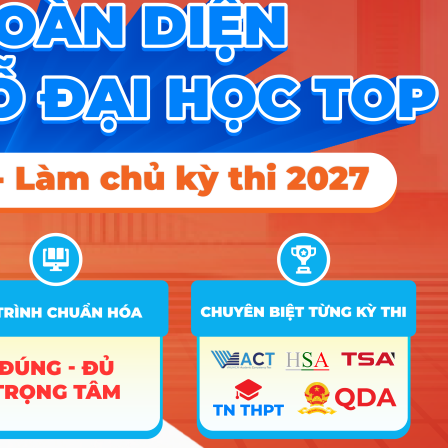
vụ ăn uống
Quản lý thể
56
C01; C03; C04; D01; X01; X02
15
16
16
dục thể thao
Quản lý tài
57
nguyên và
B03; C01; C02; D01; X01; X02
15
môi trường
Điểm Chuẩn
Ghi
STT
Tên ngành
Tổ hợp
chú
2025
2024
2023
1
Thanh nhạc
C03; C04; D01; N05; X01; X02
18
Công nghệ
2
điện ảnh,
C01; C03; C04; D01; H01; X02
18
18
18
truyền hình
Thiết kế đồ
3
C01; C03; C04; D01; H01; X02
18
18
18
họa
Thiết kế thời
4
C01; C03; C04; D01; H01; X02
18
18
18
trang
Nghệ thuật
5
C01; C03; C04; D01; H01; X02
18
18
18
số
C00; D01; D03; D04; D06; D11;
Ngôn ngữ
D14; D15; D43; D44; D45; D53;
6
18
18
18
Anh
D54; D55; D63; D64; D65; DD2;