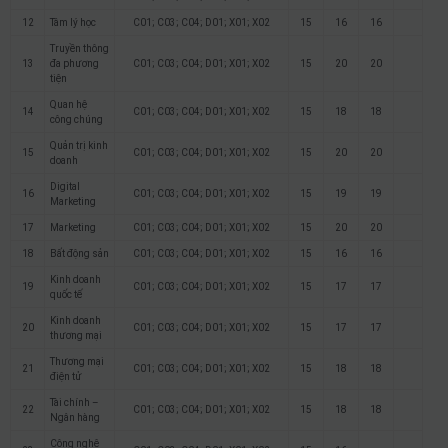
12
Tâm lý học
C01; C03; C04; D01; X01; X02
15
16
16
Truyền thông
13
đa phương
C01; C03; C04; D01; X01; X02
15
20
20
tiện
Quan hệ
14
C01; C03; C04; D01; X01; X02
15
18
18
công chúng
Quản trị kinh
15
C01; C03; C04; D01; X01; X02
15
20
20
doanh
Digital
16
C01; C03; C04; D01; X01; X02
15
19
19
Marketing
17
Marketing
C01; C03; C04; D01; X01; X02
15
20
20
18
Bất động sản
C01; C03; C04; D01; X01; X02
15
16
16
Kinh doanh
19
C01; C03; C04; D01; X01; X02
15
17
17
quốc tế
Kinh doanh
20
C01; C03; C04; D01; X01; X02
15
17
17
thương mại
Thương mại
21
C01; C03; C04; D01; X01; X02
15
18
18
điện tử
Tài chính –
22
C01; C03; C04; D01; X01; X02
15
18
18
Ngân hàng
Công nghệ