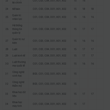
23
C01; C03; C04; D01; X01; X02
15
16
tài chính
24
Kế toán
C01; C03; C04; D01; X01; X02
15
18
18
Quản trị
25
C01; C03; C04; D01; X01; X02
15
16
16
nhân lực
Hệ thống
26
thông tin
C01; C03; C04; D01; X01; X02
15
17
17
quản lý
Quản trị sự
27
C01; C03; C04; D01; X01; X02
15
16
16
kiện
28
Luật
C01; C03; C04; D01; X01; X02
15
17
17
29
Luật kinh tế
C01; C03; C04; D01; X01; X02
15
17
17
Luật thương
30
C01; C03; C04; D01; X01; X02
15
16
16
mại quốc tế
Công nghệ
31
B03; C01; C02; D01; X01; X02
15
sinh học
Công nghệ
32
B03; C01; C02; D01; X01; X02
15
thẩm mỹ
Khoa học dữ
33
C01; C03; C04; D01; X01; X02
15
17
17
liệu
Khoa học
34
C01; C03; C04; D01; X01; X02
15
17
máy tính