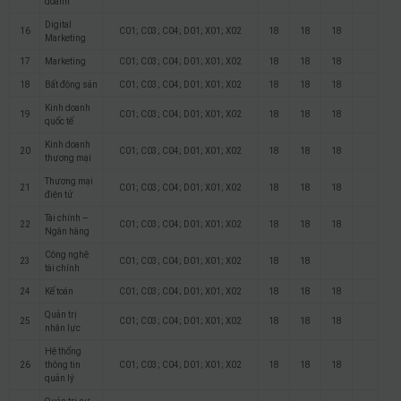
doanh
Digital
16
C01; C03; C04; D01; X01; X02
18
18
18
Marketing
17
Marketing
C01; C03; C04; D01; X01; X02
18
18
18
18
Bất động sản
C01; C03; C04; D01; X01; X02
18
18
18
Kinh doanh
19
C01; C03; C04; D01; X01; X02
18
18
18
quốc tế
Kinh doanh
20
C01; C03; C04; D01; X01; X02
18
18
18
thương mại
Thương mại
21
C01; C03; C04; D01; X01; X02
18
18
18
điện tử
Tài chính –
22
C01; C03; C04; D01; X01; X02
18
18
18
Ngân hàng
Công nghệ
23
C01; C03; C04; D01; X01; X02
18
18
tài chính
24
Kế toán
C01; C03; C04; D01; X01; X02
18
18
18
Quản trị
25
C01; C03; C04; D01; X01; X02
18
18
18
nhân lực
Hệ thống
26
thông tin
C01; C03; C04; D01; X01; X02
18
18
18
quản lý