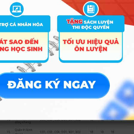
DH1; DH3; DH5; X01
C00; D01; D03; D04; D06; D11;
Ngôn ngữ
D14; D15; D43; D44; D45; D53;
7
18
18
18
Trung Quốc
D54; D55; D63; D64; D65; DD2;
DH1; DH3; DH5; X01
C00; D01; D03; D04; D06; D11;
Ngôn ngữ
D14; D15; D43; D44; D45; D53;
8
18
18
18
Nhật
D54; D55; D63; D64; D65; DD2;
DH1; DH3; DH5; X01
C00; D01; D03; D04; D06; D11;
Ngôn ngữ
D14; D15; D43; D44; D45; D53;
9
18
18
18
Hàn Quốc
D54; D55; D63; D64; D65; DD2;
DH1; DH3; DH5; X01
Kinh tế quốc
10
C01; C03; C04; D01; X01; X02
18
18
18
tế
11
Kinh tế số
C01; C03; C04; D01; X01; X02
18
18
12
Tâm lý học
C01; C03; C04; D01; X01; X02
18
18
18
Truyền thông
13
đa phương
C01; C03; C04; D01; X01; X02
18
18
18
tiện
Quan hệ
14
C01; C03; C04; D01; X01; X02
18
18
18
công chúng
Quản trị kinh
15
C01; C03; C04; D01; X01; X02
18
18
18