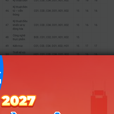
45
Kỹ thuật điện
C01; C03; C04; D01; X01; X02
15
16
16
Kỹ thuật điện
46
tử – viễn
C01; C03; C04; D01; X01; X02
15
16
16
thông
Kỹ thuật điều
47
khiển và tự
C01; C03; C04; D01; X01; X02
15
16
16
động hóa
Công nghệ
48
B03; C01; C02; D01; X01; X02
15
thực phẩm
49
Kiến trúc
C01; C03; C04; D01; X02; H01
15
17
17
Thiết kế nội
50
H01; C01; C03; C04; D01; X02
15
16
16
thất
Kỹ thuật xây
51
C01; C03; C04; D01; X01; X02
15
16
16
dựng
Quản lý xây
52
C01; C03; C04; D01; X01; X02
15
16
16
dựng
Quản trị dịch
53
vụ du lịch và
C01; C03; C04; D01; X01; X02
15
17
17
lữ hành
Quản trị
54
C01; C03; C04; D01; X01; X02
15
17
17
khách sạn
Quản trị nhà
55
hàng và dịch
C01; C03; C04; D01; X01; X02
15
17
17