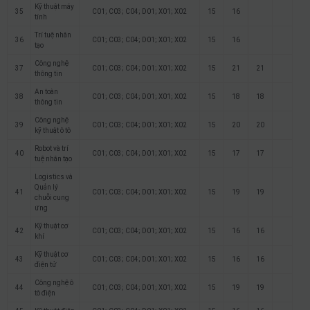
Kỹ thuật máy
35
C01; C03; C04; D01; X01; X02
15
16
tính
Trí tuệ nhân
36
C01; C03; C04; D01; X01; X02
15
16
tạo
Công nghệ
37
C01; C03; C04; D01; X01; X02
15
21
21
thông tin
An toàn
38
C01; C03; C04; D01; X01; X02
15
18
18
thông tin
Công nghệ
39
C01; C03; C04; D01; X01; X02
15
20
20
kỹ thuật ô tô
Robot và trí
40
C01; C03; C04; D01; X01; X02
15
17
17
tuệ nhân tạo
Logistics và
Quản lý
41
C01; C03; C04; D01; X01; X02
15
19
19
chuỗi cung
ứng
Kỹ thuật cơ
42
C01; C03; C04; D01; X01; X02
15
16
16
khí
Kỹ thuật cơ
43
C01; C03; C04; D01; X01; X02
15
16
16
điện tử
Công nghệ ô
44
C01; C03; C04; D01; X01; X02
15
19
19
tô điện