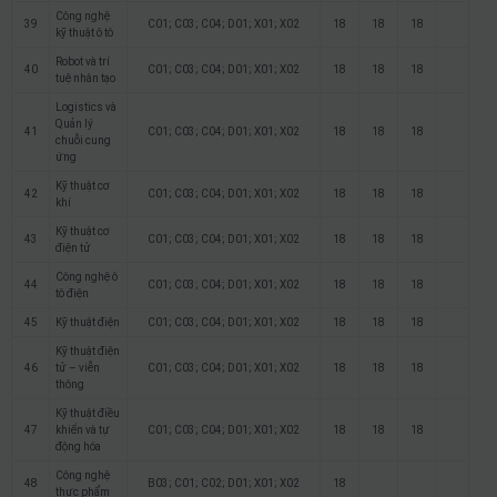
Công nghệ
39
C01; C03; C04; D01; X01; X02
18
18
18
kỹ thuật ô tô
Robot và trí
40
C01; C03; C04; D01; X01; X02
18
18
18
tuệ nhân tạo
Logistics và
Quản lý
41
C01; C03; C04; D01; X01; X02
18
18
18
chuỗi cung
ứng
Kỹ thuật cơ
42
C01; C03; C04; D01; X01; X02
18
18
18
khí
Kỹ thuật cơ
43
C01; C03; C04; D01; X01; X02
18
18
18
điện tử
Công nghệ ô
44
C01; C03; C04; D01; X01; X02
18
18
18
tô điện
45
Kỹ thuật điện
C01; C03; C04; D01; X01; X02
18
18
18
Kỹ thuật điện
46
tử – viễn
C01; C03; C04; D01; X01; X02
18
18
18
thông
Kỹ thuật điều
47
khiển và tự
C01; C03; C04; D01; X01; X02
18
18
18
động hóa
Công nghệ
48
B03; C01; C02; D01; X01; X02
18
thực phẩm