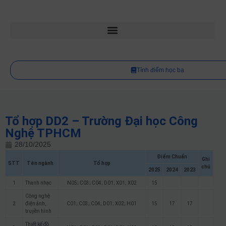
Tính điểm học bạ
Tổ hợp DD2 – Trường Đại học Công
Nghệ TPHCM
28/10/2025
Điểm Chuẩn
Ghi
STT
Tên ngành
Tổ hợp
chú
2025
2024
2023
1
Thanh nhạc
N05; C03; C04; D01; X01; X02
15
Công nghệ
2
điện ảnh,
C01; C03; C04; D01; X02; H01
15
17
17
truyền hình
Thiết kế đồ