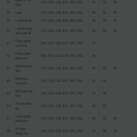
Quản trị sự
27
C01; C03; C04; D01; X01; X02
18
18
18
kiện
28
Luật
C01; C03; C04; D01; X01; X02
18
18
18
29
Luật kinh tế
C01; C03; C04; D01; X01; X02
18
18
18
Luật thương
30
C01; C03; C04; D01; X01; X02
18
18
18
mại quốc tế
Công nghệ
31
B03; C01; C02; D01; X01; X02
18
sinh học
Công nghệ
32
B03; C01; C02; D01; X01; X02
18
thẩm mỹ
Khoa học dữ
33
C01; C03; C04; D01; X01; X02
18
18
18
liệu
Khoa học
34
C01; C03; C04; D01; X01; X02
18
18
máy tính
Kỹ thuật máy
35
C01; C03; C04; D01; X01; X02
18
18
tính
Trí tuệ nhân
36
C01; C03; C04; D01; X01; X02
18
18
tạo
Công nghệ
37
C01; C03; C04; D01; X01; X02
18
18
18
thông tin
An toàn
38
C01; C03; C04; D01; X01; X02
18
18
18
thông tin