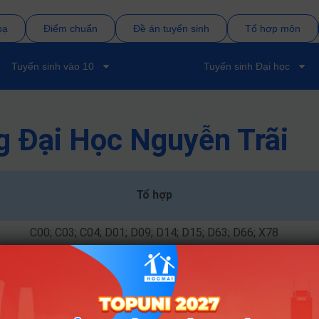
bạ
Điểm chuẩn
Đề án tuyển sinh
Tổ hợp môn
Tuyển sinh vào 10
Tuyển sinh Đại học
g Đại Học Nguyễn Trãi
Tổ hợp
C00; C03; C04; D01; D09; D14; D15; D63; D66; X78
C00; C03; C04; D01; D09; D14; D15; DD2; D66; X78
C00; C03; C04; D01; D09; D14; D15; D66; X78
A00; A01; C01; C04; D01; D07; D10; X25; X26