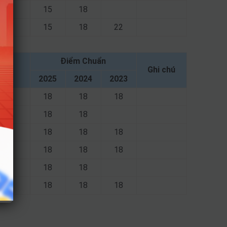
15
18
15
18
22
Điểm Chuẩn
Ghi chú
2025
2024
2023
18
18
18
18
18
18
18
18
18
18
18
18
18
18
18
18