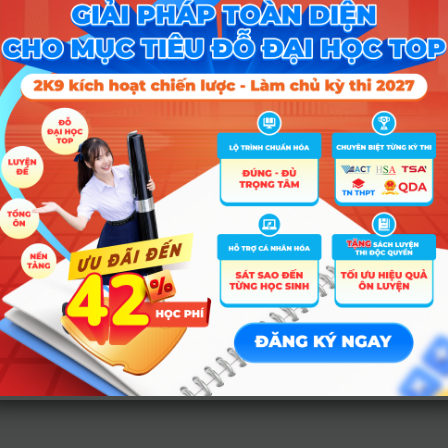
A00; A01; C01; C04; D01; D07; D10; X25; X26
A00; A01; C01; D01; X02; X06; X26; X27; X28; X56; X57
Tổ hợp
C00; C03; C04; D01; D09; D14; D15; D63; D66; X78
C00; C03; C04; D01; D09; D14; D15; DD2; D66; X78
C00; C03; C04; D01; D09; D14; D15; D66; X78
A00; A01; C01; C04; D01; D07; D10; X25; X26
A00; A01; C01; C04; D01; D07; D10; X25; X26
A00; A01; C01; D01; X02; X06; X26; X27; X28; X56; X57