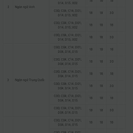
18
18
18
D14; D15; X02
2
Ngôn ngữ Anh
C00; C04; C14; D01;
18
18
30
D14; D15; X02
C00; C04; C14; D01;
18
18
18
D14; D15; X02
C00; C04; C14; D01;
18
18
30
D14; D15; X02
C00; C04; C14; D01;
18
18
18
D04; D14; D15
C00; C04; C14; D01;
18
18
30
D04; D14; D15
C00; C04; C14; D01;
18
18
18
D04; D14; D15
3
Ngôn ngữ Trung Quốc
C00; C04; C14; D01;
18
18
30
D04; D14; D15
C00; C04; C14; D01;
18
18
18
D04; D14; D15
C00; C04; C14; D01;
18
18
30
D04; D14; D15
C00; C04; C14; D01;
18
18
18
D04; D14; D15
C00; C04; C14; D01;