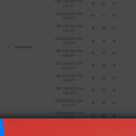
C00; C20; D01; D14;
18
18
30
D15; X71
C00; C20; D01; D14;
18
18
18
D15; X71
C00; C20; D01; D14;
18
18
30
D15; X71
C00; C20; D01; D14;
18
18
18
D15; X71
8
Việt Nam học
C00; C20; D01; D14;
18
18
30
D15; X71
C00; C20; D01; D14;
18
18
18
D15; X71
C00; C20; D01; D14;
18
18
30
D15; X71
C00; C20; D01; D14;
18
18
18
D15; X71
C00; C20; D01; D14;
18
18
30
D15; X71
C00; C20; D01; D14;
18
18
18
D15; X71
Truyền thông đa phương
9
tiện
C00; C20; D01; D14;
18
18
30
D15; X71