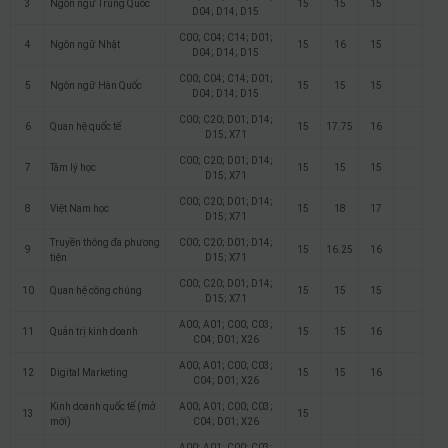
3
Ngôn ngữ Trung Quốc
15
15
15
D04; D14; D15
C00; C04; C14; D01;
4
Ngôn ngữ Nhật
15
16
15
D04; D14; D15
C00; C04; C14; D01;
5
Ngôn ngữ Hàn Quốc
15
15
15
D04; D14; D15
C00; C20; D01; D14;
6
Quan hệ quốc tế
15
17.75
16
D15; X71
C00; C20; D01; D14;
7
Tâm lý học
15
15
15
D15; X71
C00; C20; D01; D14;
8
Việt Nam học
15
18
17
D15; X71
Truyền thông đa phương
C00; C20; D01; D14;
9
15
16.25
16
tiện
D15; X71
C00; C20; D01; D14;
10
Quan hệ công chúng
15
15
15
D15; X71
A00; A01; C00; C03;
11
Quản trị kinh doanh
15
15
16
C04; D01; X26
A00; A01; C00; C03;
12
Digital Marketing
15
15
16
C04; D01; X26
Kinh doanh quốc tế (mở
A00; A01; C00; C03;
13
15
mới)
C04; D01; X26
A00; A01; C00; C03;