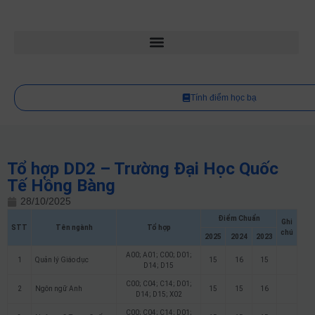
Tính điểm học bạ
Tổ hợp DD2 – Trường Đại Học Quốc
Tế Hồng Bàng
28/10/2025
Điểm Chuẩn
Ghi
STT
Tên ngành
Tổ hợp
chú
2025
2024
2023
A00; A01; C00; D01;
1
Quản lý Giáo dục
15
16
15
D14; D15
C00; C04; C14; D01;
2
Ngôn ngữ Anh
15
15
16
D14; D15; X02
C00; C04; C14; D01;