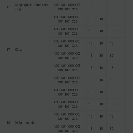
Công nghệ tài chính (mở
A00; A01; C00; C03;
16
18
mới)
C04; D01; X26
A00; A01; C00; C03;
18
18
18
C04; D01; X26
A00; A01; C00; C03;
18
18
30
C04; D01; X26
A00; A01; C00; C03;
18
18
18
C04; D01; X26
17
Kế toán
A00; A01; C00; C03;
18
18
30
C04; D01; X26
A00; A01; C00; C03;
18
18
18
C04; D01; X26
A00; A01; C00; C03;
18
18
30
C04; D01; X26
A00; A01; C00; C03;
18
18
18
C04; D01; X26
A00; A01; C00; C03;
18
18
30
C04; D01; X26
A00; A01; C00; C03;
18
18
18
C04; D01; X26
18
Quản trị sự kiện
A00; A01; C00; C03;
18
18
30
C04; D01; X26