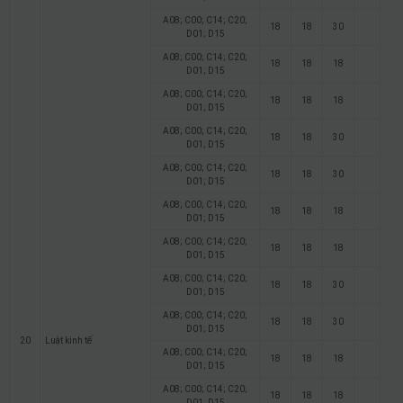
A08; C00; C14; C20;
18
18
30
D01; D15
A08; C00; C14; C20;
18
18
18
D01; D15
A08; C00; C14; C20;
18
18
18
D01; D15
A08; C00; C14; C20;
18
18
30
D01; D15
A08; C00; C14; C20;
18
18
30
D01; D15
A08; C00; C14; C20;
18
18
18
D01; D15
A08; C00; C14; C20;
18
18
18
D01; D15
A08; C00; C14; C20;
18
18
30
D01; D15
A08; C00; C14; C20;
18
18
30
D01; D15
20
Luật kinh tế
A08; C00; C14; C20;
18
18
18
D01; D15
A08; C00; C14; C20;
18
18
18
D01; D15