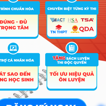
A00; A01; C00; C03;
18
18
30
C04; D01; X26
A00; A01; C00; C03;
18
18
18
C04; D01; X26
A00; A01; C00; C03;
18
18
30
C04; D01; X26
A00; A01; C00; C03;
18
18
18
C04; D01; X26
A00; A01; C00; C03;
18
18
30
C04; D01; X26
A00; A01; C00; C03;
18
18
18
C04; D01; X26
12
Digital Marketing
A00; A01; C00; C03;
18
18
30
C04; D01; X26
A00; A01; C00; C03;
18
18
18
C04; D01; X26
A00; A01; C00; C03;
18
18
30
C04; D01; X26
Kinh doanh quốc tế (mở
A00; A01; C00; C03;
13
18
mới)
C04; D01; X26
A00; A01; C00; C03;
18
18
18
C04; D01; X26