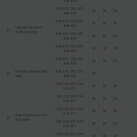
X06; X26
A00; A01; C02; D01;
18
18
30
X06; X26
A00; A01; C02; D01;
18
18
18
X06; X26
Logistics và quản lý
21
chuỗi cung ứng
A00; A01; C02; D01;
18
18
30
X06; X26
A00; A01; C02; D01;
18
18
18
X06; X26
A00; A01; C02; D01;
18
18
30
X06; X26
Kỹ thuật cơ điện tử (mở
A00; A01; C02; D01;
22
18
mới)
X06; X26
C00; C20; D01; D14;
18
18
18
D15; X71
C00; C20; D01; D14;
18
18
30
D15; X71
C00; C20; D01; D14;
18
18
18
D15; X71
Quản trị dịch vụ du lịch
23
và lữ hành
C00; C20; D01; D14;
18
18
30
D15; X71
C00; C20; D01; D14;
18
18
18