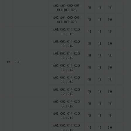
A00; A01; C00; C03;
18
18
18
C04; D01; X26
A00; A01; C00; C03;
18
18
30
C04; D01; X26
A08; C00; C14; C20;
18
18
18
D01; D15
A08; C00; C14; C20;
18
18
30
D01; D15
A08; C00; C14; C20;
18
18
18
D01; D15
19
Luật
A08; C00; C14; C20;
18
18
30
D01; D15
A08; C00; C14; C20;
18
18
18
D01; D15
A08; C00; C14; C20;
18
18
30
D01; D15
A08; C00; C14; C20;
18
18
18
D01; D15
A08; C00; C14; C20;
18
18
18
D01; D15
A08; C00; C14; C20;
18
18
30
D01; D15