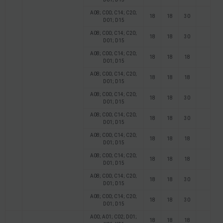
A08; C00; C14; C20;
18
18
30
D01; D15
A08; C00; C14; C20;
18
18
30
D01; D15
A08; C00; C14; C20;
18
18
18
D01; D15
A08; C00; C14; C20;
18
18
18
D01; D15
A08; C00; C14; C20;
18
18
30
D01; D15
A08; C00; C14; C20;
18
18
30
D01; D15
A08; C00; C14; C20;
18
18
18
D01; D15
A08; C00; C14; C20;
18
18
18
D01; D15
A08; C00; C14; C20;
18
18
30
D01; D15
A08; C00; C14; C20;
18
18
30
D01; D15
A00; A01; C02; D01;
18
18
18