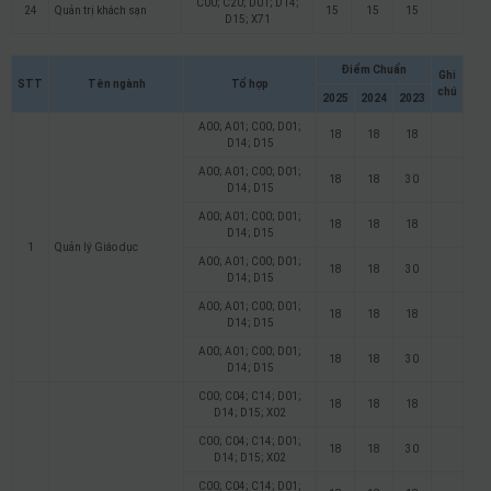
C00; C20; D01; D14;
24
Quản trị khách sạn
15
15
15
D15; X71
Điểm Chuẩn
Ghi
STT
Tên ngành
Tổ hợp
chú
2025
2024
2023
A00; A01; C00; D01;
18
18
18
D14; D15
A00; A01; C00; D01;
18
18
30
D14; D15
A00; A01; C00; D01;
18
18
18
D14; D15
1
Quản lý Giáo dục
A00; A01; C00; D01;
18
18
30
D14; D15
A00; A01; C00; D01;
18
18
18
D14; D15
A00; A01; C00; D01;
18
18
30
D14; D15
C00; C04; C14; D01;
18
18
18
D14; D15; X02
C00; C04; C14; D01;
18
18
30
D14; D15; X02
C00; C04; C14; D01;