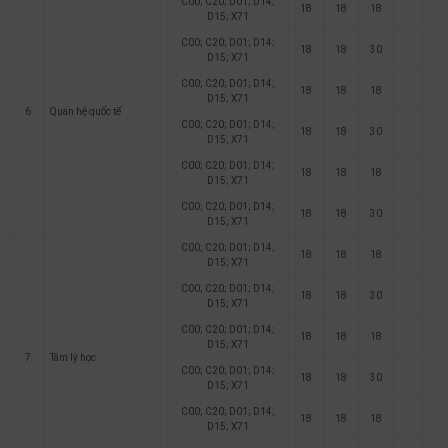
C00; C20; D01; D14;
18
18
18
D15; X71
C00; C20; D01; D14;
18
18
30
D15; X71
C00; C20; D01; D14;
18
18
18
D15; X71
6
Quan hệ quốc tế
C00; C20; D01; D14;
18
18
30
D15; X71
C00; C20; D01; D14;
18
18
18
D15; X71
C00; C20; D01; D14;
18
18
30
D15; X71
C00; C20; D01; D14;
18
18
18
D15; X71
C00; C20; D01; D14;
18
18
30
D15; X71
C00; C20; D01; D14;
18
18
18
D15; X71
7
Tâm lý học
C00; C20; D01; D14;
18
18
30
D15; X71
C00; C20; D01; D14;
18
18
18
D15; X71