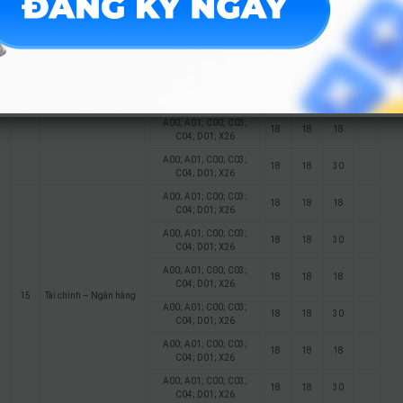
A00; A01; C00; C03;
18
18
30
C04; D01; X26
A00; A01; C00; C03;
18
18
18
C04; D01; X26
14
Thương mại điện tử
A00; A01; C00; C03;
18
18
30
C04; D01; X26
A00; A01; C00; C03;
18
18
18
C04; D01; X26
A00; A01; C00; C03;
18
18
30
C04; D01; X26
A00; A01; C00; C03;
18
18
18
C04; D01; X26
A00; A01; C00; C03;
18
18
30
C04; D01; X26
A00; A01; C00; C03;
18
18
18
C04; D01; X26
15
Tài chính – Ngân hàng
A00; A01; C00; C03;
18
18
30
C04; D01; X26
A00; A01; C00; C03;
18
18
18
C04; D01; X26
A00; A01; C00; C03;
18
18
30
C04; D01; X26