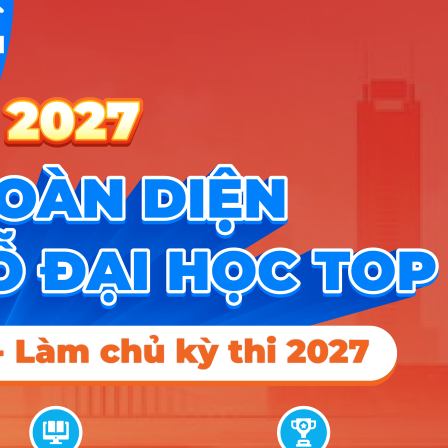
C00; C20; D01; D14;
18
18
18
D15; X71
C00; C20; D01; D14;
18
18
30
D15; X71
C00; C20; D01; D14;
18
18
18
D15; X71
C00; C20; D01; D14;
18
18
30
D15; X71
C00; C20; D01; D14;
18
18
18
D15; X71
10
Quan hệ công chúng
C00; C20; D01; D14;
18
18
30
D15; X71
C00; C20; D01; D14;
18
18
18
D15; X71
C00; C20; D01; D14;
18
18
30
D15; X71
A00; A01; C00; C03;
18
18
18
C04; D01; X26
A00; A01; C00; C03;
18
18
30
C04; D01; X26
A00; A01; C00; C03;
18
18
18
C04; D01; X26
11
Quản trị kinh doanh