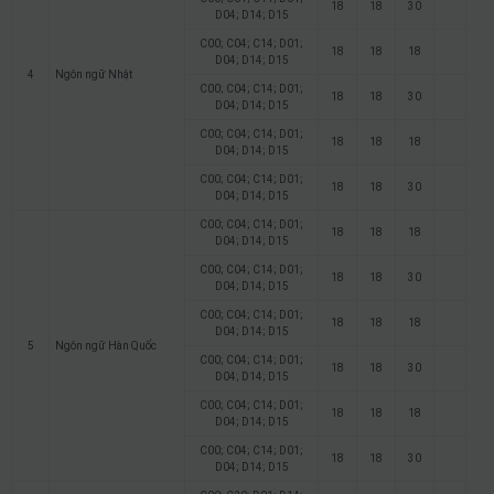
18
18
30
D04; D14; D15
C00; C04; C14; D01;
18
18
18
D04; D14; D15
4
Ngôn ngữ Nhật
C00; C04; C14; D01;
18
18
30
D04; D14; D15
C00; C04; C14; D01;
18
18
18
D04; D14; D15
C00; C04; C14; D01;
18
18
30
D04; D14; D15
C00; C04; C14; D01;
18
18
18
D04; D14; D15
C00; C04; C14; D01;
18
18
30
D04; D14; D15
C00; C04; C14; D01;
18
18
18
D04; D14; D15
5
Ngôn ngữ Hàn Quốc
C00; C04; C14; D01;
18
18
30
D04; D14; D15
C00; C04; C14; D01;
18
18
18
D04; D14; D15
C00; C04; C14; D01;
18
18
30
D04; D14; D15