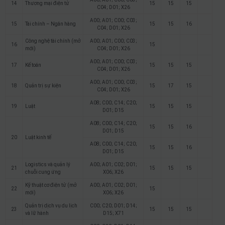
14
Thương mại điện tử
15
15
15
C04; D01; X26
A00; A01; C00; C03;
15
Tài chính – Ngân hàng
15
15
16
C04; D01; X26
Công nghệ tài chính (mở
A00; A01; C00; C03;
16
15
mới)
C04; D01; X26
A00; A01; C00; C03;
17
Kế toán
15
15
15
C04; D01; X26
A00; A01; C00; C03;
18
Quản trị sự kiện
15
17
15
C04; D01; X26
A08; C00; C14; C20;
19
Luật
15
15
15
D01; D15
A08; C00; C14; C20;
15
15
16
D01; D15
20
Luật kinh tế
A08; C00; C14; C20;
15
15
16
D01; D15
Logistics và quản lý
A00; A01; C02; D01;
21
15
15
15
chuỗi cung ứng
X06; X26
Kỹ thuật cơ điện tử (mở
A00; A01; C02; D01;
22
15
mới)
X06; X26
Quản trị dịch vụ du lịch
C00; C20; D01; D14;
23
15
15
15
và lữ hành
D15; X71