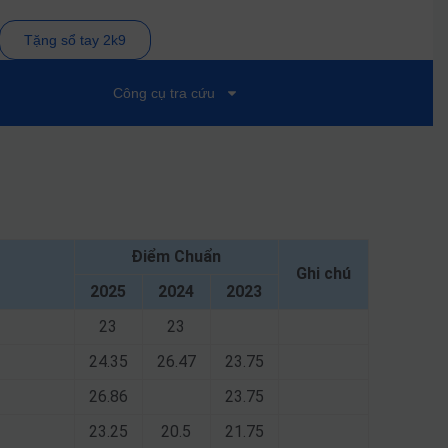
Tặng sổ tay 2k9
Công cụ tra cứu
Điểm Chuẩn
Ghi chú
2025
2024
2023
23
23
24.35
26.47
23.75
26.86
23.75
23.25
20.5
21.75