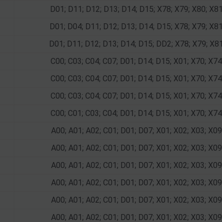
D01; D11; D12; D13; D14; D15; X78; X79; X80; X8
D01; D04; D11; D12; D13; D14; D15; X78; X79; X8
D01; D11; D12; D13; D14; D15; DD2; X78; X79; X8
C00; C03; C04; C07; D01; D14; D15; X01; X70; X74
C00; C03; C04; C07; D01; D14; D15; X01; X70; X74
C00; C03; C04; C07; D01; D14; D15; X01; X70; X74
C00; C01; C03; C04; D01; D14; D15; X01; X70; X74
A00; A01; A02; C01; D01; D07; X01; X02; X03; X09
A00; A01; A02; C01; D01; D07; X01; X02; X03; X09
A00; A01; A02; C01; D01; D07; X01; X02; X03; X09
A00; A01; A02; C01; D01; D07; X01; X02; X03; X09
A00; A01; A02; C01; D01; D07; X01; X02; X03; X09
A00; A01; A02; C01; D01; D07; X01; X02; X03; X09