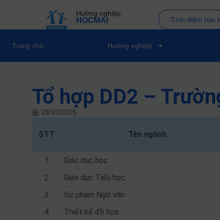
Hướng nghiệp
Tính điểm học 
HOCMAI
Trang chủ
Hướng nghiệp
Tổ hợp DD2 – Trườn
28/10/2025
STT
Tên ngành
1
Giáo dục học
2
Giáo dục Tiểu học
3
Sư phạm Ngữ văn
4
Thiết kế đồ họa