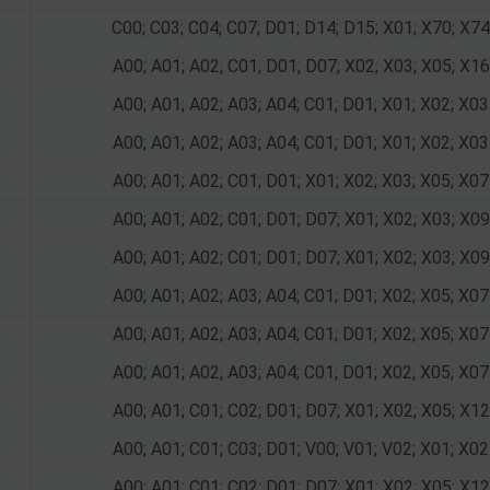
C00; C03; C04; C07; D01; D14; D15; X01; X70; X74
A00; A01; A02; C01; D01; D07; X02; X03; X05; X16
A00; A01; A02; A03; A04; C01; D01; X01; X02; X03
A00; A01; A02; A03; A04; C01; D01; X01; X02; X03
A00; A01; A02; C01; D01; X01; X02; X03; X05; X07
A00; A01; A02; C01; D01; D07; X01; X02; X03; X09
A00; A01; A02; C01; D01; D07; X01; X02; X03; X09
A00; A01; A02; A03; A04; C01; D01; X02; X05; X07
A00; A01; A02; A03; A04; C01; D01; X02; X05; X07
A00; A01; A02; A03; A04; C01; D01; X02; X05; X07
A00; A01; C01; C02; D01; D07; X01; X02; X05; X12
A00; A01; C01; C03; D01; V00; V01; V02; X01; X02
A00; A01; C01; C02; D01; D07; X01; X02; X05; X12