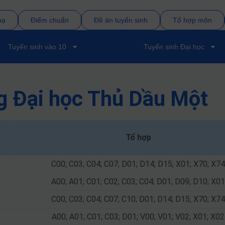
bạ
Điểm chuẩn
Đề án tuyển sinh
Tổ hợp môn
Tuyển sinh vào 10
Tuyển sinh Đại học
g Đại học Thủ Dầu Một
Tổ hợp
C00; C03; C04; C07; D01; D14; D15; X01; X70; X74
A00; A01; C01; C02; C03; C04; D01; D09; D10; X01
C00; C03; C04; C07; C10; D01; D14; D15; X70; X74
A00; A01; C01; C03; D01; V00; V01; V02; X01; X02