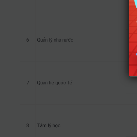
6
Quản lý nhà nước
7
Quan hệ quốc tế
8
Tâm lý học