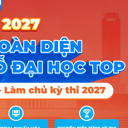
ĐĂNG KÝ NGAY
Công cụ
Trắc nghiệm MBTI
Tra cứu đề án tuyển sinh
Tư vấn hướng nghiệp
Tin tức
Tin giáo dục nổi bật
Tin tuyển sinh vào 10
Tin tuyển sinh Đại học
Về chúng tôi
Liên hệ