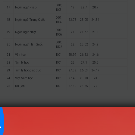
D01;
17
Ngôn ngữ Pháp
19
22.7
20.7
D03
D01;
18
Ngôn ngữ Trung Quốc
22.75
25.05
24.54
D04
D01;
19
Ngôn ngữ Nhật
21
23.77
23.1
D06
D01;
20
Ngôn ngữ Hàn Quốc
22
25.02
24.9
DD2
21
Văn học
D01
28.97
26.62
24.6
22
Tâm lý học
D01
28
27.1
25.5
23
Tâm lý học giáo dục
D01
27.32
26.03
24.17
24
Việt Nam học
D01
27.45
25.28
23
25
Du lịch
D01
27.39
25.25
22
Hướng nghiệp
HOCMAI