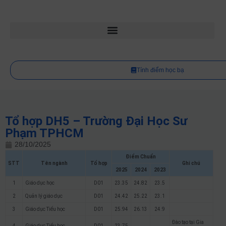
Tính điểm học bạ
Tổ hợp DH5 – Trường Đại Học Sư
Phạm TPHCM
28/10/2025
Điểm Chuẩn
STT
Tên ngành
Tổ hợp
Ghi chú
2025
2024
2023
1
Giáo dục học
D01
23.35
24.82
23.5
2
Quản lý giáo dục
D01
24.42
25.22
23.1
3
Giáo dục Tiểu học
D01
25.94
26.13
24.9
Đào tạo tại Gia
4
Giáo dục Tiểu học
D01
23.75