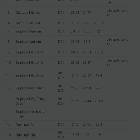
Lai
Đào tạo tại Long
5
Giáo dục Tiểu học
D01
25.21
24.73
An
6
Giáo dục Đặc biệt
D01
28.7
26.5
25.01
7
Sư phạm Ngữ văn
D01
30.57
28.6
27
Đào tạo tại Long
8
Sư phạm Ngữ văn
D01
29.48
27.2
An
9
Sư phạm Tiếng Anh
D01
26.79
27.01
26.62
Đào tạo tại Long
10
Sư phạm Tiếng Anh
D01
25.62
25.47
An
D01;
11
Sư phạm Tiếng Nga
21.9
23.69
19.4
D02
D01;
12
Sư phạm Tiếng Pháp
21.75
24.93
22.7
D03
Sư phạm Tiếng Trung
D01;
13
25.39
26.44
25.83
Quốc
D04
Sư phạm khoa học tự
14
nhiên
15
Ngôn ngữ Anh
D01
24.8
25.86
25.1
D01;
16
Ngôn ngữ Nga
18.25
22
19
D02