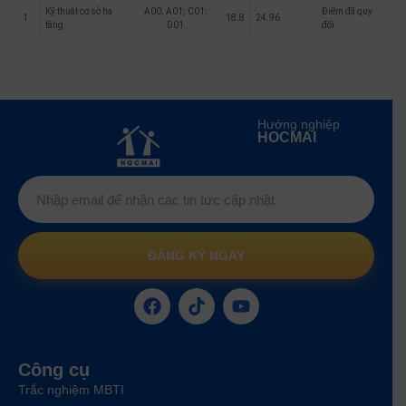
Kỹ thuật cơ sở hạ
A00; A01; C01;
Điểm đã quy
1
18.8
24.96
tầng
D01
đổi
Hướng nghiệp
HOCMAI
ĐĂNG KÝ NGAY
Công cụ
Trắc nghiệm MBTI