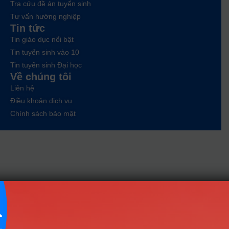
Tra cứu đề án tuyển sinh
Tư vấn hướng nghiệp
Tin tức
Tin giáo dục nổi bật
Tin tuyển sinh vào 10
Tin tuyển sinh Đại học
Về chúng tôi
Liên hệ
Điều khoản dịch vụ
Chính sách bảo mật