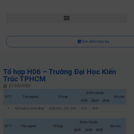
Tính điểm học bạ
Tổ hợp H06 – Trường Đại Học Kiến
Trúc TPHCM
27/10/2025
Điểm Chuẩn
STT
Tên ngành
Tổ hợp
Ghi chú
2025
2024
2023
1
Kỹ thuật cơ sở hạ tầng
A00; A01; C01; D01
18.8
18.8
Điểm Chuẩn
STT
Tên ngành
Tổ hợp
Ghi chú
2025
2024
2023