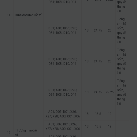
D84; D08; D10; D14
quy về
thang
30
11
Kinh doanh quốc tế
Tiếng
anh hệ
D01; A01; D07; D90;
số 2,
18
24.75
25
D84; D08; D10; D14
quy về
thang
30
Tiếng
anh hệ
D01; A01; D07; D90;
số 2,
18
24.75
25
D84; D08; D10; D14
quy về
thang
30
Tiếng
anh hệ
D01; A01; D07; D90;
số 2,
18
24.75
25.25
D84; D08; D10; D14
quy về
thang
30
A01; D07; D01; X26;
18
18.5
19
X27; X28; A00; C01; X06
A01; D07; D01; X26;
18
18.5
19
X27; X28; A00; C01; X06
Thương mại điện
12
tử
A01; D07; D01; X26;