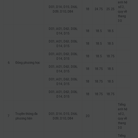
anh hệ
D01; D14; D15; D66;
số 2,
18
24.75
25.25
D09; D10; D84
quy về
thang
30
D01; A01; D63; D06;
18
18.5
18.5
D14; D15
D01; A01; D63; D06;
18
18.5
18.5
D14; D15
D01; A01; D63; D06;
18
18.5
18.75
D14; D15
6
Đông phương học
D01; A01; D63; D06;
18
18.75
18.5
D14; D15
D01; A01; D63; D06;
18
18.75
18.5
D14; D15
D01; A01; D63; D06;
18
18.75
18.75
D14; D15
Tiếng
anh hệ
Truyền thông đa
D01; D14; D15; D66;
số 2,
7
20
phương tiện
D09; D10; D84
quy về
thang
30
Tiếng