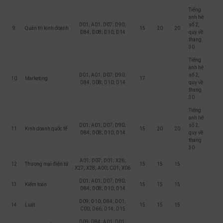
Tiếng
anh hệ
D01; A01; D07; D90;
số 2,
9
Quản trị kinh doanh
15
20
20
D84; D08; D10; D14
quy về
thang
30
Tiếng
anh hệ
D01; A01; D07; D90;
số 2,
10
Marketing
17
D84; D08; D10; D14
quy về
thang
30
Tiếng
anh hệ
D01; A01; D07; D90;
số 2,
11
Kinh doanh quốc tế
15
20
20
D84; D08; D10; D14
quy về
thang
30
A01; D07; D01; X26;
12
Thương mại điện tử
15
15
15
X27; X28; A00; C01; X06
D01; A01; D07; D90;
13
Kiểm toán
15
15
15
D84; D08; D10; D14
D09; D10; D84; D01;
14
Luật
15
15
15
C00; D66; D14; D15
D09; D84; A01; D01;