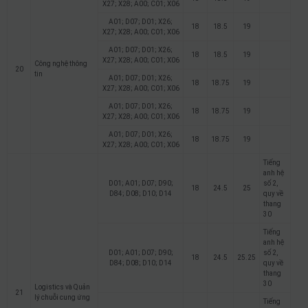
X27; X28; A00; C01; X06
A01; D07; D01; X26;
18
18.5
19
X27; X28; A00; C01; X06
A01; D07; D01; X26;
18
18.5
19
X27; X28; A00; C01; X06
Công nghệ thông
20
tin
A01; D07; D01; X26;
18
18.75
19
X27; X28; A00; C01; X06
A01; D07; D01; X26;
18
18.75
19
X27; X28; A00; C01; X06
A01; D07; D01; X26;
18
18.75
19
X27; X28; A00; C01; X06
Tiếng
anh hệ
D01; A01; D07; D90;
số 2,
18
24.5
25
D84; D08; D10; D14
quy về
thang
30
Tiếng
anh hệ
D01; A01; D07; D90;
số 2,
18
24.5
25.25
D84; D08; D10; D14
quy về
thang
30
Logistics và Quản
21
lý chuỗi cung ứng
Tiếng