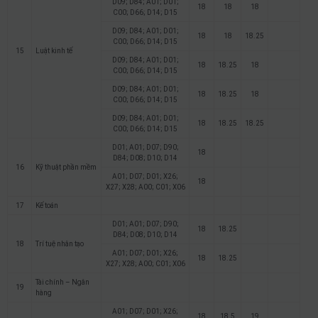
D09; D84; A01; D01;
18
18
18
C00; D66; D14; D15
D09; D84; A01; D01;
18
18
18.25
C00; D66; D14; D15
15
Luật kinh tế
D09; D84; A01; D01;
18
18.25
18
C00; D66; D14; D15
D09; D84; A01; D01;
18
18.25
18
C00; D66; D14; D15
D09; D84; A01; D01;
18
18.25
18.25
C00; D66; D14; D15
D01; A01; D07; D90;
18
D84; D08; D10; D14
16
Kỹ thuật phần mềm
A01; D07; D01; X26;
18
X27; X28; A00; C01; X06
17
Kế toán
D01; A01; D07; D90;
18
18.25
D84; D08; D10; D14
18
Trí tuệ nhân tạo
A01; D07; D01; X26;
18
18.25
X27; X28; A00; C01; X06
Tài chính – Ngân
19
hàng
A01; D07; D01; X26;
18
18.5
19