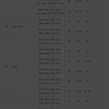
18
18.75
19
X27; X28; A00; C01; X06
A01; D07; D01; X26;
18
18.75
19
X27; X28; A00; C01; X06
D01; A01; D07; D90;
18
18
18
D84; D08; D10; D14
13
Kiểm toán
D01; A01; D07; D90;
18
18.25
18
D84; D08; D10; D14
D09; D10; D84; D01;
18
18
18
C00; D66; D14; D15
D09; D10; D84; D01;
18
18
18
C00; D66; D14; D15
D09; D10; D84; D01;
18
18
18.25
C00; D66; D14; D15
14
Luật
D09; D10; D84; D01;
18
18.25
18
C00; D66; D14; D15
D09; D10; D84; D01;
18
18.25
18
C00; D66; D14; D15
D09; D10; D84; D01;
18
18.25
18.25
C00; D66; D14; D15
D09; D84; A01; D01;
18
18
18
C00; D66; D14; D15