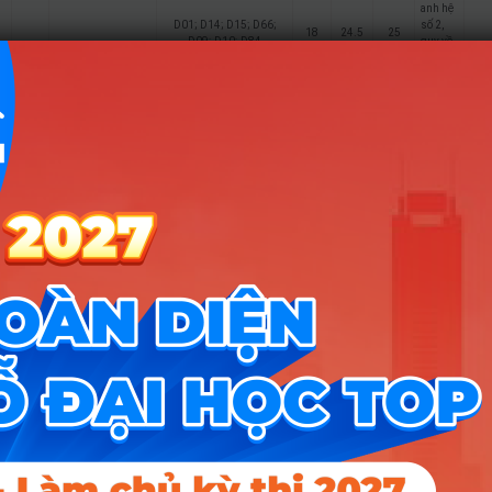
anh hệ
D01; D14; D15; D66;
số 2,
18
24.5
25
D09; D10; D84
quy về
thang
30
Tiếng
anh hệ
D01; D14; D15; D66;
số 2,
18
24.5
25.25
D09; D10; D84
quy về
thang
30
Quan hệ công
8
chúng
Tiếng
anh hệ
D01; D14; D15; D66;
số 2,
18
24.75
25
D09; D10; D84
quy về
thang
30
Tiếng
anh hệ
D01; D14; D15; D66;
số 2,
18
24.75
25.25
D09; D10; D84
quy về
thang
30
Tiếng
anh hệ
D01; A01; D07; D90;
số 2,
18
24.5
25
D84; D08; D10; D14
quy về