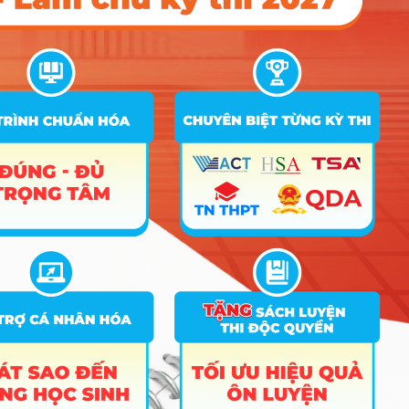
thang
30
Tiếng
anh hệ
D01; A01; D07; D90;
số 2,
18
24.5
25
D84; D08; D10; D14
quy về
thang
30
Tiếng
anh hệ
D01; A01; D07; D90;
số 2,
18
24.5
25.25
D84; D08; D10; D14
quy về
thang
30
Quản trị kinh
9
doanh
Tiếng
anh hệ
D01; A01; D07; D90;
số 2,
18
24.75
25
D84; D08; D10; D14
quy về
thang
30
Tiếng
anh hệ
D01; A01; D07; D90;
số 2,
18
24.75
25
D84; D08; D10; D14
quy về
thang
30