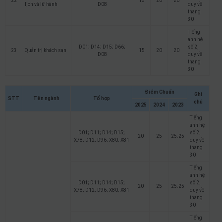
22
15
20
20
lịch và lữ hành
D08
quy về
thang
30
Tiếng
anh hệ
D01; D14; D15; D66;
số 2,
23
Quản trị khách sạn
15
20
20
D08
quy về
thang
30
Điểm Chuẩn
Ghi
STT
Tên ngành
Tổ hợp
chú
2025
2024
2023
Tiếng
anh hệ
D01; D11; D14; D15;
số 2,
20
25
25.25
X78; D12; D96; X80; X81
quy về
thang
30
Tiếng
anh hệ
D01; D11; D14; D15;
số 2,
20
25
25.25
X78; D12; D96; X80; X81
quy về
thang
30
Tiếng