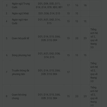
Ngôn ngữ Trung
D01; D04; D03; D11;
2
17
16
16
Quốc
D14; D14; X78; X80; X81
3
Ngôn ngữ Nhật
D01; D06; D14; D15
15
15
Ngôn ngữ Hàn
D01; A01; D63; D14;
4
15
15
15
Quốc
D15
Tiếng
anh hệ
D01; D14; D15; D66;
số 2,
5
Quan hệ quốc tế
15
20
20
D09; D10; D84
quy về
thang
30
D01; A01; D63; D06;
6
Đông phương học
15
15
15
D14; D15
Tiếng
anh hệ
Truyền thông đa
D01; D14; D15; D66;
số 2,
7
17
phương tiện
D09; D10; D84
quy về
thang
30
Tiếng
anh hệ
Quan hệ công
D01; D14; D15; D66;
số 2,
8
15
20
20
chúng
D09; D10; D84
quy về
thang
30