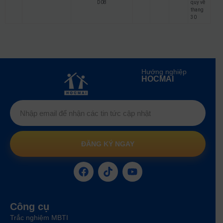
D08
quy về
thang
30
Hướng nghiệp
HOCMAI
ĐĂNG KÝ NGAY
Công cụ
Trắc nghiệm MBTI