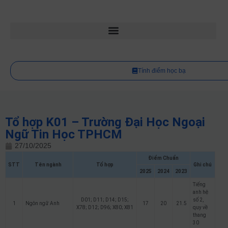
Tính điểm học bạ
Tổ hợp K01 – Trường Đại Học Ngoại
Ngữ Tin Học TPHCM
27/10/2025
Điểm Chuẩn
STT
Tên ngành
Tổ hợp
Ghi chú
2025
2024
2023
Tiếng
anh hệ
D01; D11; D14; D15;
số 2,
1
Ngôn ngữ Anh
17
20
21.5
X78; D12; D96; X80; X81
quy về
thang
30