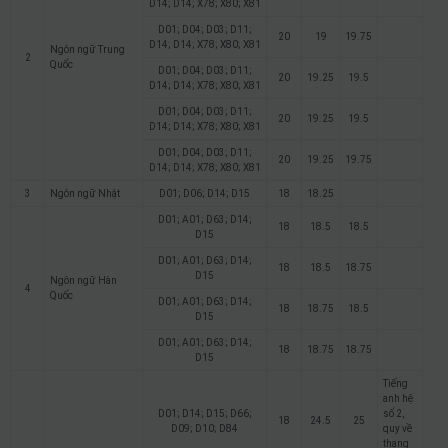
D14; D14; X78; X80; X81
D01; D04; D03; D11;
20
19
19.75
D14; D14; X78; X80; X81
Ngôn ngữ Trung
2
Quốc
D01; D04; D03; D11;
20
19.25
19.5
D14; D14; X78; X80; X81
D01; D04; D03; D11;
20
19.25
19.5
D14; D14; X78; X80; X81
D01; D04; D03; D11;
20
19.25
19.75
D14; D14; X78; X80; X81
3
Ngôn ngữ Nhật
D01; D06; D14; D15
18
18.25
D01; A01; D63; D14;
18
18.5
18.5
D15
D01; A01; D63; D14;
18
18.5
18.75
D15
Ngôn ngữ Hàn
4
Quốc
D01; A01; D63; D14;
18
18.75
18.5
D15
D01; A01; D63; D14;
18
18.75
18.75
D15
Tiếng
anh hệ
D01; D14; D15; D66;
số 2,
18
24.5
25
D09; D10; D84
quy về
thang