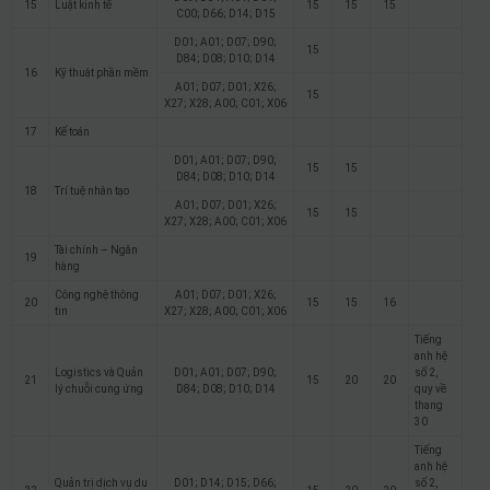
15
Luật kinh tế
15
15
15
C00; D66; D14; D15
D01; A01; D07; D90;
15
D84; D08; D10; D14
16
Kỹ thuật phần mềm
A01; D07; D01; X26;
15
X27; X28; A00; C01; X06
17
Kế toán
D01; A01; D07; D90;
15
15
D84; D08; D10; D14
18
Trí tuệ nhân tạo
A01; D07; D01; X26;
15
15
X27; X28; A00; C01; X06
Tài chính – Ngân
19
hàng
Công nghệ thông
A01; D07; D01; X26;
20
15
15
16
tin
X27; X28; A00; C01; X06
Tiếng
anh hệ
Logistics và Quản
D01; A01; D07; D90;
số 2,
21
15
20
20
lý chuỗi cung ứng
D84; D08; D10; D14
quy về
thang
30
Tiếng
anh hệ
Quản trị dịch vụ du
D01; D14; D15; D66;
số 2,