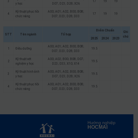
3
17
19
19
y học
D07; D23; D28; X26
Kỹ thuật phục hồi
A00; A01; A02; B00; B08;
4
17
19
19
chức năng
D07; D23; D28; D33
Điểm Chuẩn
Ghi
STT
Tên ngành
Tổ hợp
chú
2025
2024
2023
A00; A01; A02; B00; B08;
1
Điều dưỡng
19.5
D07; D23; D28; D33
Kỹ thuật xét
A00; A02; B00; B08; D07;
2
19.5
nghiệm y học
D23; D33; X10; X14
Kỹ thuật hình ảnh
A00; A01; A02; B00; B08;
3
19.5
y học
D07; D23; D28; X26
Kỹ thuật phục hồi
A00; A01; A02; B00; B08;
4
19.5
chức năng
D07; D23; D28; D33
Hướng nghiệp
HOCMAI