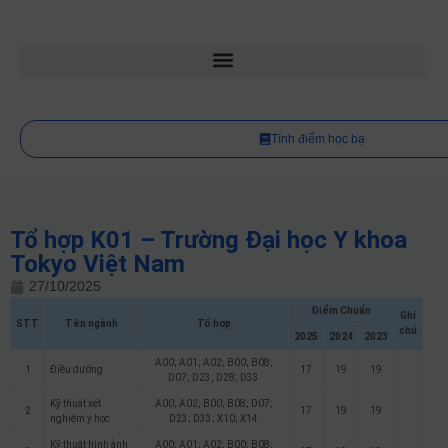
Tính điểm học bạ
Tổ hợp K01 – Trường Đại học Y khoa
Tokyo Việt Nam
27/10/2025
Điểm Chuẩn
Ghi
STT
Tên ngành
Tổ hợp
chú
2025
2024
2023
A00; A01; A02; B00; B08;
1
Điều dưỡng
17
19
19
D07; D23; D28; D33
Kỹ thuật xét
A00; A02; B00; B08; D07;
2
17
19
19
nghiệm y học
D23; D33; X10; X14
Kỹ thuật hình ảnh
A00; A01; A02; B00; B08;