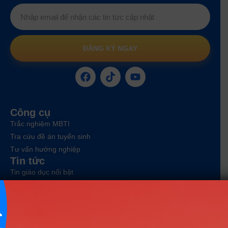
ĐĂNG KÝ NGAY
Công cụ
Trắc nghiệm MBTI
Tra cứu đề án tuyển sinh
Tư vấn hướng nghiệp
Tin tức
Tin giáo dục nổi bật
Tin tuyển sinh vào 10
Tin tuyển sinh Đại học
Về chúng tôi
Liên hệ