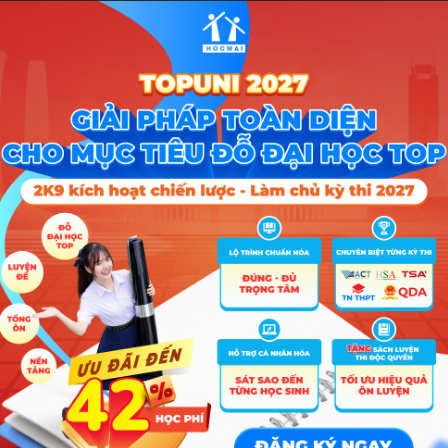
D01
15.37
D01
15.37
D01
16.22
D01
15
D01
15
D01
15
Tổ hợp
A01; D01; D09; D10; D14; D15
D01; D04; D14; D15; D45; D65; D66; X78
A01; A03; C03; D01; D10; X01; X25
A01; A03; A09; C02; D01; D10; X01