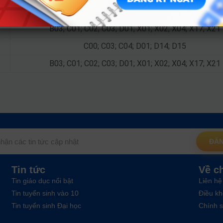
A00; A01; D01; X02; X06; X10; X22; X26; X75; X79
B03; C01; C02; C03; D01; X01; X02; X04; X17; X21
C00; C03; C04; D01; D14; D15
B03; C01; C02; C03; D01; X01; X02; X04; X17; X21
ĐĂN
Tin tức
Về c
Tin giáo dục nổi bật
Liên hệ
Tin tuyển sinh vào 10
Điều kh
Tin tuyển sinh Đại học
Chính s