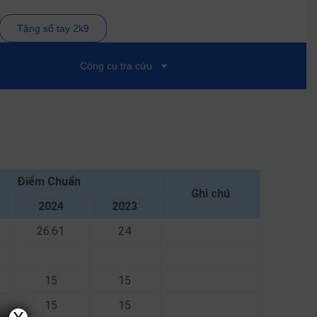
Tặng sổ tay 2k9
Công cụ tra cứu
Điểm Chuẩn
Ghi chú
2024
2023
26.61
24
15
15
15
15