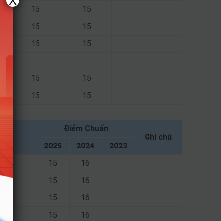
X
15
15
15
15
15
15
15
15
15
15
Điểm Chuẩn
Ghi chú
2025
2024
2023
15
16
15
16
15
16
15
16