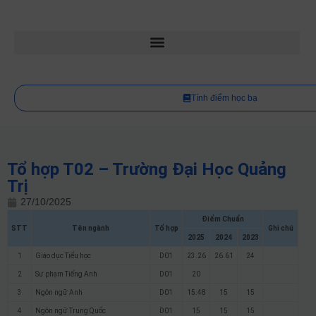
Tính điểm học bạ
Tổ hợp T02 – Trường Đại Học Quảng
Trị
27/10/2025
Điểm Chuẩn
STT
Tên ngành
Tổ hợp
Ghi chú
2025
2024
2023
1
Giáo dục Tiểu học
D01
23.26
26.61
24
2
Sư phạm Tiếng Anh
D01
20
3
Ngôn ngữ Anh
D01
15.48
15
15
4
Ngôn ngữ Trung Quốc
D01
15
15
15