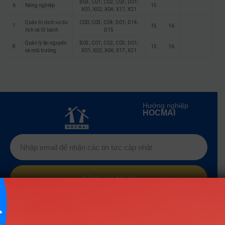
B03; C01; C02; C03; D01;
6
Nông nghiệp
15
X01; X02; X04; X17; X21
Quản trị dịch vụ du
C00; C03; C04; D01; D14;
7
15
16
lịch và lữ hành
D15
Quản lý tài nguyên
B03; C01; C02; C03; D01;
8
15
16
và môi trường
X01; X02; X04; X17; X21
Hướng nghiệp
HOCMAI
ĐĂNG KÝ NGAY