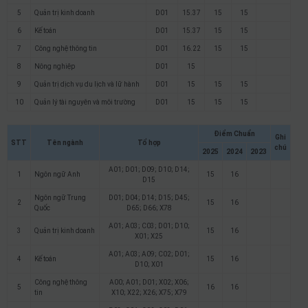
5
Quản trị kinh doanh
D01
15.37
15
15
6
Kế toán
D01
15.37
15
15
7
Công nghệ thông tin
D01
16.22
15
15
8
Nông nghiệp
D01
15
9
Quản trị dịch vụ du lịch và lữ hành
D01
15
15
15
10
Quản lý tài nguyên và môi trường
D01
15
15
15
Điểm Chuẩn
Ghi
STT
Tên ngành
Tổ hợp
chú
2025
2024
2023
A01; D01; D09; D10; D14;
1
Ngôn ngữ Anh
15
16
D15
Ngôn ngữ Trung
D01; D04; D14; D15; D45;
2
15
16
Quốc
D65; D66; X78
A01; A03; C03; D01; D10;
3
Quản trị kinh doanh
15
16
X01; X25
A01; A03; A09; C02; D01;
4
Kế toán
15
16
D10; X01
Công nghệ thông
A00; A01; D01; X02; X06;
5
16
16
tin
X10; X22; X26; X75; X79