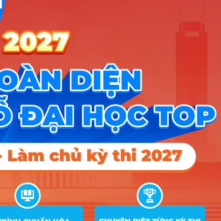
Công cụ
Trắc nghiệm MBTI
Tra cứu đề án tuyển sinh
Tư vấn hướng nghiệp
Tin tức
Tin giáo dục nổi bật
Tin tuyển sinh vào 10
Tin tuyển sinh Đại học
Về chúng tôi
Liên hệ
Điều khoản dịch vụ
Chính sách bảo mật