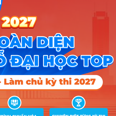
Tin tức
Tin giáo dục nổi bật
Tin tuyển sinh vào 10
Tin tuyển sinh Đại học
Về chúng tôi
Liên hệ
Điều khoản dịch vụ
Chính sách bảo mật