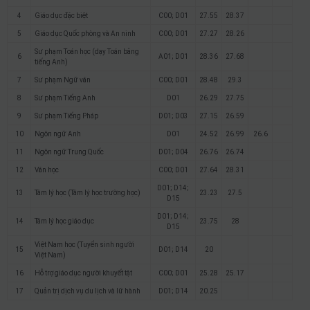
4
Giáo dục đặc biệt
C00; D01
27.55
28.37
5
Giáo dục Quốc phòng và An ninh
C00; D01
27.27
28.26
Sư phạm Toán học (dạy Toán bằng
6
A01; D01
28.36
27.68
tiếng Anh)
7
Sư phạm Ngữ văn
C00; D01
28.48
29.3
8
Sư phạm Tiếng Anh
D01
26.29
27.75
9
Sư phạm Tiếng Pháp
D01; D03
27.15
26.59
10
Ngôn ngữ Anh
D01
24.52
26.99
26.6
11
Ngôn ngữ Trung Quốc
D01; D04
26.76
26.74
12
Văn học
C00; D01
27.64
28.31
D01; D14;
13
Tâm lý học (Tâm lý học trường học)
23.23
27.5
D15
D01; D14;
14
Tâm lý học giáo dục
23.75
28
D15
Việt Nam học (Tuyển sinh người
15
D01; D14
20
Việt Nam)
16
Hỗ trợ giáo dục người khuyết tật
C00; D01
25.28
25.17
17
Quản trị dịch vụ du lịch và lữ hành
D01; D14
20.25