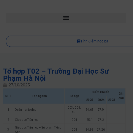
Tính điểm học bạ
Tổ hợp T02 – Trường Đại Học Sư
Phạm Hà Nội
27/10/2025
Điểm Chuẩn
Ghi
STT
Tên ngành
Tổ hợp
chú
2025
2024
2023
C03; D01;
1
Quản lí giáo dục
24.68
27.9
X01
2
Giáo dục Tiểu học
D01
25.1
27.2
Giáo dục Tiểu học – Sư phạm Tiếng
3
D01
24.99
27.26
Anh