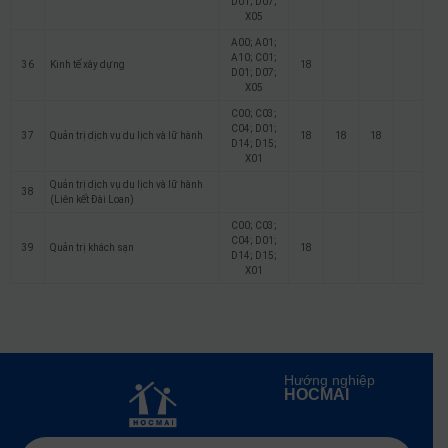
D01; D07;
X05
A00; A01;
A10; C01;
36
Kinh tế xây dựng
18
D01; D07;
X05
C00; C03;
C04; D01;
37
Quản trị dịch vụ du lịch và lữ hành
18
18
18
D14; D15;
X01
Quản trị dịch vụ du lịch và lữ hành
38
(Liên kết Đài Loan)
C00; C03;
C04; D01;
39
Quản trị khách sạn
18
D14; D15;
X01
Hướng nghiệp
HOCMAI