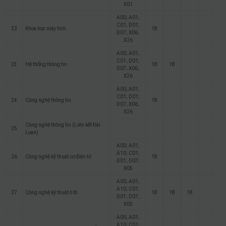
X01
A00; A01;
C01; D01;
22
Khoa học máy tính
18
D07; X06;
X26
A00; A01;
C01; D01;
23
Hệ thống thông tin
18
18
D07; X06;
X26
A00; A01;
C01; D01;
24
Công nghệ thông tin
18
D07; X06;
X26
Công nghệ thông tin (Liên kết Đài
25
Loan)
A00; A01;
A10; C01;
26
Công nghệ kỹ thuật cơ điện tử
18
D01; D07;
X05
A00; A01;
A10; C01;
27
Công nghệ kỹ thuật ô tô
18
18
18
D01; D07;
X05
A00; A01;
A10; C01;