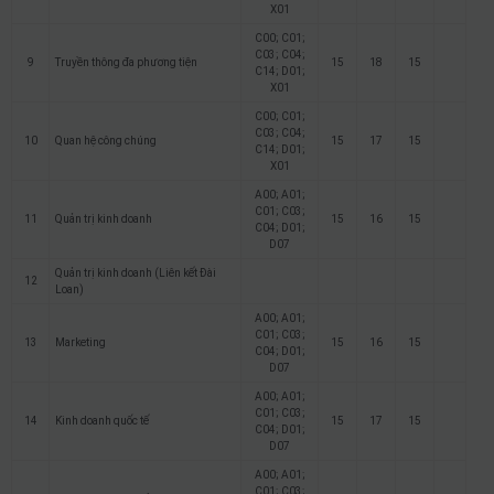
X01
C00; C01;
C03; C04;
9
Truyền thông đa phương tiện
15
18
15
C14; D01;
X01
C00; C01;
C03; C04;
10
Quan hệ công chúng
15
17
15
C14; D01;
X01
A00; A01;
C01; C03;
11
Quản trị kinh doanh
15
16
15
C04; D01;
D07
Quản trị kinh doanh (Liên kết Đài
12
Loan)
A00; A01;
C01; C03;
13
Marketing
15
16
15
C04; D01;
D07
A00; A01;
C01; C03;
14
Kinh doanh quốc tế
15
17
15
C04; D01;
D07
A00; A01;
C01; C03;