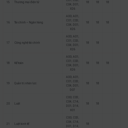
C01; C03;
15
Thương mại điện tử
18
18
18
C04; D01;
X26
A00; A01;
C01; C03;
16
Tài chính – Ngân hàng
18
18
18
C04; D01;
X26
A00; A01;
C01; C03;
17
Công nghệ tài chính
18
18
C04; D01;
X26
A00; A01;
C01; C03;
18
Kế toán
18
18
18
C04; D01;
X26
A00; A01;
C01; C03;
19
Quản trị nhân lực
18
18
C04; D01;
D07
C00; C03;
C04; C14;
20
Luật
18
18
D01; D14;
X01
C00; C03;
C04; C14;
21
Luật kinh tế
18
D01; D14;