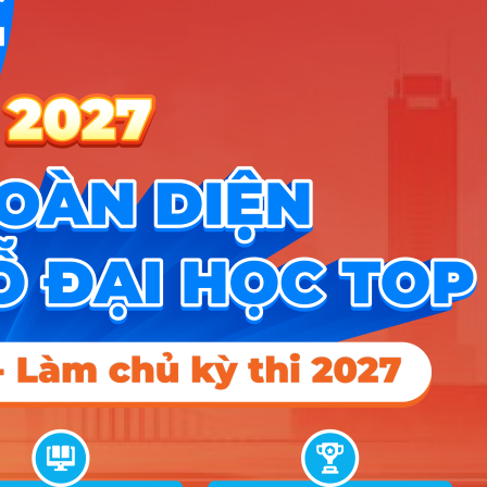
X05
A00; A01;
A10; C01;
36
Kinh tế xây dựng
15
D01; D07;
X05
C00; C03;
C04; D01;
37
Quản trị dịch vụ du lịch và lữ hành
15
18
15
D14; D15;
X01
Quản trị dịch vụ du lịch và lữ hành
38
(Liên kết Đài Loan)
C00; C03;
C04; D01;
39
Quản trị khách sạn
15
D14; D15;
X01
Điểm Chuẩn
Ghi
STT
Tên ngành
Tổ hợp
chú
2025
2024
2023
C01; C03;
C04; C14;
1
Thiết kế đồ họa
18
D01; H01;
X01
C00; D01;