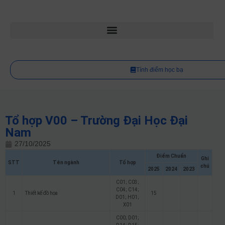
Tính điểm học bạ
Tổ hợp V00 – Trường Đại Học Đại
Nam
27/10/2025
Điểm Chuẩn
Ghi
STT
Tên ngành
Tổ hợp
chú
2025
2024
2023
C01; C03;
C04; C14;
1
Thiết kế đồ họa
15
D01; H01;
X01
C00; D01;