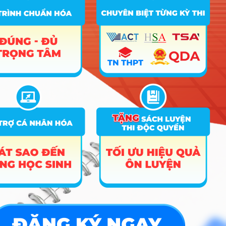
D14; D15;
2
Ngôn ngữ Anh
18
18
18
D66; X78;
X79
C00; D01;
D04; D14;
3
Ngôn ngữ Trung Quốc
18
18
20
D15; D66;
X78
C00; D01;
D06; D14;
4
Ngôn ngữ Nhật
18
18
18
D15; D66;
X78
C00; D01;
DD2; D14;
5
Ngôn ngữ Hàn Quốc
18
18
20
D15; D66;
X78
A00; A01;
C01; C03;
6
Kinh tế
18
18
C04; D01;
X26
A00; A01;
C01; C03;
7
Kinh tế số
18
18
18
C04; D01;
X26
B03; C00;
C01; C03;
8
Tâm lý học
18
18
C04; D01;