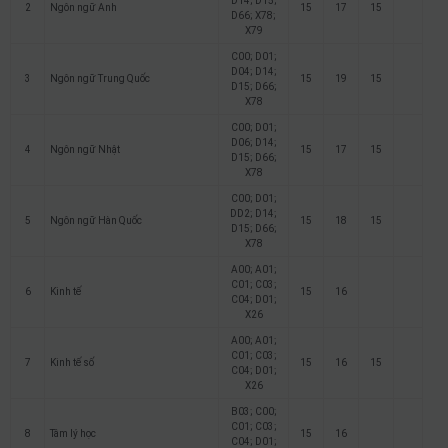
D14; D15;
2
Ngôn ngữ Anh
15
17
15
D66; X78;
X79
C00; D01;
D04; D14;
3
Ngôn ngữ Trung Quốc
15
19
15
D15; D66;
X78
C00; D01;
D06; D14;
4
Ngôn ngữ Nhật
15
17
15
D15; D66;
X78
C00; D01;
DD2; D14;
5
Ngôn ngữ Hàn Quốc
15
18
15
D15; D66;
X78
A00; A01;
C01; C03;
6
Kinh tế
15
16
C04; D01;
X26
A00; A01;
C01; C03;
7
Kinh tế số
15
16
15
C04; D01;
X26
B03; C00;
C01; C03;
8
Tâm lý học
15
16
C04; D01;