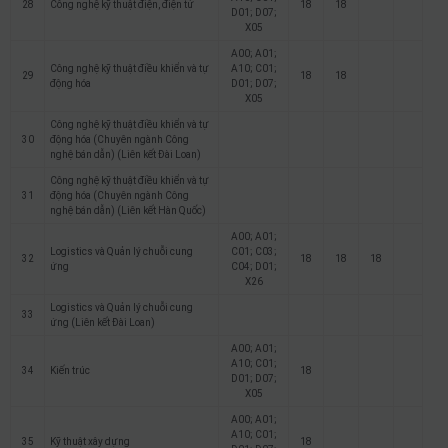
28
Công nghệ kỹ thuật điện, điện tử
18
18
D01; D07;
X05
A00; A01;
Công nghệ kỹ thuật điều khiển và tự
A10; C01;
29
18
18
động hóa
D01; D07;
X05
Công nghệ kỹ thuật điều khiển và tự
30
động hóa (Chuyên ngành Công
nghệ bán dẫn) (Liên kết Đài Loan)
Công nghệ kỹ thuật điều khiển và tự
31
động hóa (Chuyên ngành Công
nghệ bán dẫn) (Liên kết Hàn Quốc)
A00; A01;
Logistics và Quản lý chuỗi cung
C01; C03;
32
18
18
18
ứng
C04; D01;
X26
Logistics và Quản lý chuỗi cung
33
ứng (Liên kết Đài Loan)
A00; A01;
A10; C01;
34
Kiến trúc
18
D01; D07;
X05
A00; A01;
A10; C01;
35
Kỹ thuật xây dựng
18