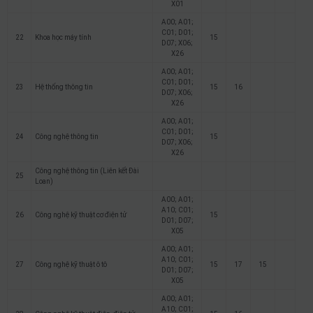
X01
A00; A01;
C01; D01;
22
Khoa học máy tính
15
D07; X06;
X26
A00; A01;
C01; D01;
23
Hệ thống thông tin
15
16
D07; X06;
X26
A00; A01;
C01; D01;
24
Công nghệ thông tin
15
D07; X06;
X26
Công nghệ thông tin (Liên kết Đài
25
Loan)
A00; A01;
A10; C01;
26
Công nghệ kỹ thuật cơ điện tử
15
D01; D07;
X05
A00; A01;
A10; C01;
27
Công nghệ kỹ thuật ô tô
15
17
15
D01; D07;
X05
A00; A01;
A10; C01;