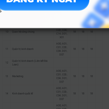
X01
C00; C01;
C03; C04;
9
Truyền thông đa phương tiện
18
18
18
C14; D01;
X01
C00; C01;
C03; C04;
10
Quan hệ công chúng
18
18
18
C14; D01;
X01
A00; A01;
C01; C03;
11
Quản trị kinh doanh
18
18
18
C04; D01;
D07
Quản trị kinh doanh (Liên kết Đài
12
Loan)
A00; A01;
C01; C03;
13
Marketing
18
18
18
C04; D01;
D07
A00; A01;
C01; C03;
14
Kinh doanh quốc tế
18
18
18
C04; D01;
D07
A00; A01;