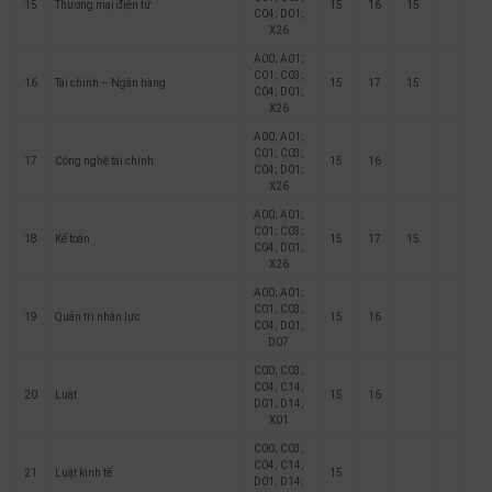
15
Thương mại điện tử
15
16
15
C04; D01;
X26
A00; A01;
C01; C03;
16
Tài chính – Ngân hàng
15
17
15
C04; D01;
X26
A00; A01;
C01; C03;
17
Công nghệ tài chính
15
16
C04; D01;
X26
A00; A01;
C01; C03;
18
Kế toán
15
17
15
C04; D01;
X26
A00; A01;
C01; C03;
19
Quản trị nhân lực
15
16
C04; D01;
D07
C00; C03;
C04; C14;
20
Luật
15
16
D01; D14;
X01
C00; C03;
C04; C14;
21
Luật kinh tế
15
D01; D14;