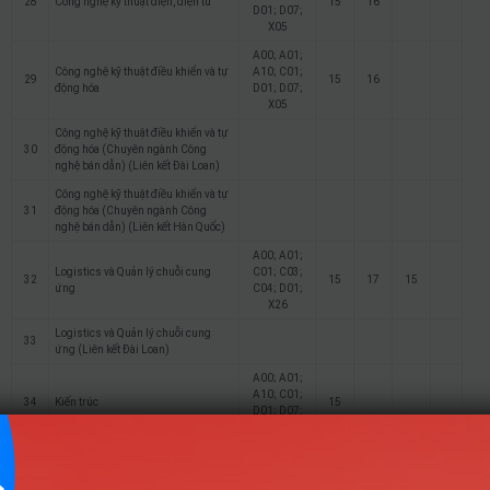
28
Công nghệ kỹ thuật điện, điện tử
15
16
D01; D07;
X05
A00; A01;
Công nghệ kỹ thuật điều khiển và tự
A10; C01;
29
15
16
động hóa
D01; D07;
X05
Công nghệ kỹ thuật điều khiển và tự
30
động hóa (Chuyên ngành Công
nghệ bán dẫn) (Liên kết Đài Loan)
Công nghệ kỹ thuật điều khiển và tự
31
động hóa (Chuyên ngành Công
nghệ bán dẫn) (Liên kết Hàn Quốc)
A00; A01;
Logistics và Quản lý chuỗi cung
C01; C03;
32
15
17
15
ứng
C04; D01;
X26
Logistics và Quản lý chuỗi cung
33
ứng (Liên kết Đài Loan)
A00; A01;
A10; C01;
34
Kiến trúc
15
D01; D07;
X05
A00; A01;
A10; C01;
35
Kỹ thuật xây dựng
15
D01; D07;