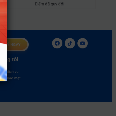
96
Điểm đã quy đổi
G KÝ NGAY
húng tôi
oản dịch vụ
ách bảo mật