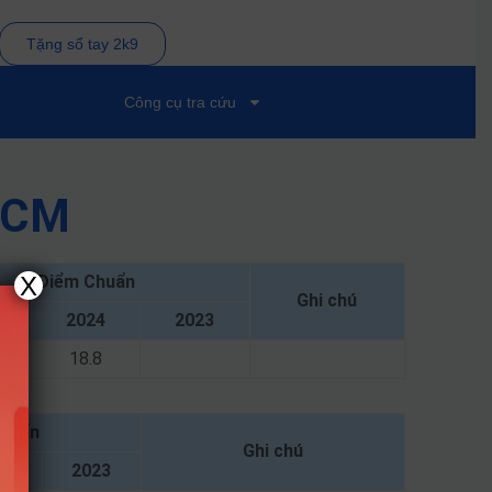
Tặng sổ tay 2k9
Công cụ tra cứu
PHCM
X
Điểm Chuẩn
Ghi chú
2024
2023
18.8
huẩn
Ghi chú
4
2023