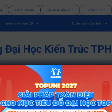
bạ
Điểm chuẩn
Đề án tuyển sinh
Tổ hợp môn
Tuyển sinh vào 10
Tuyển sinh Đại học
g Đại Học Kiến Trúc T
Tổ hợp
2025
A00; A01; C01; D01
18.8
Điểm C
Tổ hợp
2025
202