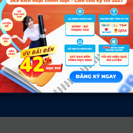
A00; A01; C01; D01
18.8
24.
ĐĂN
Tin tức
Về c
Tin giáo dục nổi bật
Liên hệ
Tin tuyển sinh vào 10
Điều kh
Tin tuyển sinh Đại học
Chính s