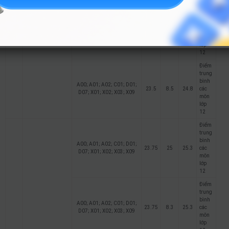
hàng
Điểm
trung
bình
A00; A01; A02; C01; D01;
23.5
24.5
24.8
các
D07; X01; X02; X03; X09
môn
lớp
12
Điểm
trung
bình
A00; A01; A02; C01; D01;
23.5
8.5
24.8
các
D07; X01; X02; X03; X09
môn
lớp
12
Điểm
trung
bình
A00; A01; A02; C01; D01;
23.75
25
25.3
các
D07; X01; X02; X03; X09
môn
lớp
12
Điểm
trung
bình
A00; A01; A02; C01; D01;
23.75
8.3
25.3
các
D07; X01; X02; X03; X09
môn
lớp