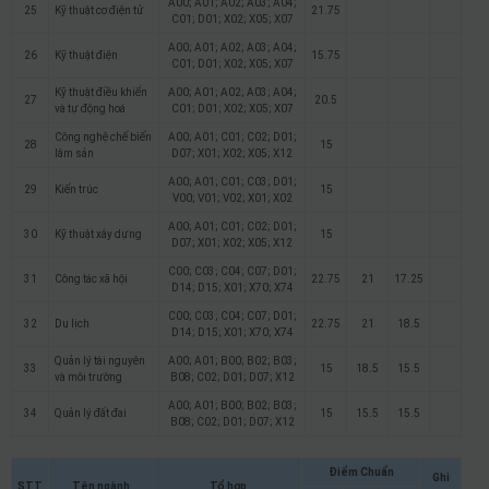
A00; A01; A02; A03; A04;
25
Kỹ thuật cơ điện tử
21.75
C01; D01; X02; X05; X07
A00; A01; A02; A03; A04;
26
Kỹ thuật điện
15.75
C01; D01; X02; X05; X07
Kỹ thuật điều khiển
A00; A01; A02; A03; A04;
27
20.5
và tự động hoá
C01; D01; X02; X05; X07
Công nghệ chế biến
A00; A01; C01; C02; D01;
28
15
lâm sản
D07; X01; X02; X05; X12
A00; A01; C01; C03; D01;
29
Kiến trúc
15
V00; V01; V02; X01; X02
A00; A01; C01; C02; D01;
30
Kỹ thuật xây dựng
15
D07; X01; X02; X05; X12
C00; C03; C04; C07; D01;
31
Công tác xã hội
22.75
21
17.25
D14; D15; X01; X70; X74
C00; C03; C04; C07; D01;
32
Du lịch
22.75
21
18.5
D14; D15; X01; X70; X74
Quản lý tài nguyên
A00; A01; B00; B02; B03;
33
15
18.5
15.5
và môi trường
B08; C02; D01; D07; X12
A00; A01; B00; B02; B03;
34
Quản lý đất đai
15
15.5
15.5
B08; C02; D01; D07; X12
Điểm Chuẩn
Ghi
STT
Tên ngành
Tổ hợp