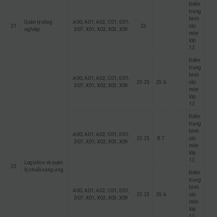
Điểm
trung
bình
Quản lý công
A00; A01; A02; C01; D01;
21
23
các
nghiệp
D07; X01; X02; X03; X09
môn
lớp
12
Điểm
trung
bình
A00; A01; A02; C01; D01;
25.25
25.6
các
D07; X01; X02; X03; X09
môn
lớp
12
Điểm
trung
bình
A00; A01; A02; C01; D01;
25.25
8.7
các
D07; X01; X02; X03; X09
môn
lớp
12
Logistics và quản
22
lý chuỗi cung ứng
Điểm
trung
bình
A00; A01; A02; C01; D01;
25.25
25.6
các
D07; X01; X02; X03; X09
môn
lớp
12