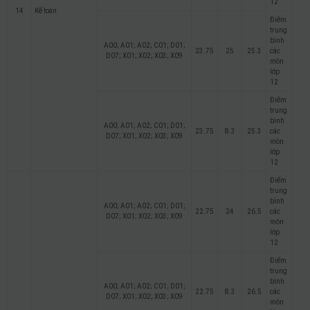
12
14
Kế toán
Điểm
trung
bình
A00; A01; A02; C01; D01;
23.75
25
25.3
các
D07; X01; X02; X03; X09
môn
lớp
12
Điểm
trung
bình
A00; A01; A02; C01; D01;
23.75
8.3
25.3
các
D07; X01; X02; X03; X09
môn
lớp
12
Điểm
trung
bình
A00; A01; A02; C01; D01;
22.75
24
26.5
các
D07; X01; X02; X03; X09
môn
lớp
12
Điểm
trung
bình
A00; A01; A02; C01; D01;
22.75
8.3
26.5
các
D07; X01; X02; X03; X09
môn