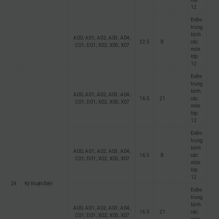
12
Điểm
trung
bình
A00; A01; A02; A03; A04;
22.5
8
các
C01; D01; X02; X05; X07
môn
lớp
12
Điểm
trung
bình
A00; A01; A02; A03; A04;
16.5
21
các
C01; D01; X02; X05; X07
môn
lớp
12
Điểm
trung
bình
A00; A01; A02; A03; A04;
16.5
8
các
C01; D01; X02; X05; X07
môn
lớp
12
24
Kỹ thuật điện
Điểm
trung
bình
A00; A01; A02; A03; A04;
16.5
21
các
C01; D01; X02; X05; X07