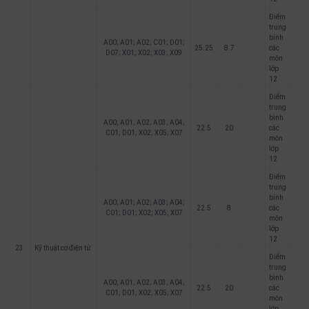
Điểm
trung
bình
A00; A01; A02; C01; D01;
25.25
8.7
các
D07; X01; X02; X03; X09
môn
lớp
12
Điểm
trung
bình
A00; A01; A02; A03; A04;
22.5
20
các
C01; D01; X02; X05; X07
môn
lớp
12
Điểm
trung
bình
A00; A01; A02; A03; A04;
22.5
8
các
C01; D01; X02; X05; X07
môn
lớp
12
23
Kỹ thuật cơ điện tử
Điểm
trung
bình
A00; A01; A02; A03; A04;
22.5
20
các
C01; D01; X02; X05; X07
môn
lớp