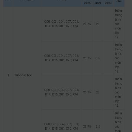
chú
2025
2024
2023
Điểm
trung
bình
C00; C03; C04; C07; D01;
23.75
23
các
D14; D15; X01; X70; X74
môn
lớp
12
Điểm
trung
bình
C00; C03; C04; C07; D01;
23.75
8.5
các
D14; D15; X01; X70; X74
môn
lớp
12
1
Giáo dục học
Điểm
trung
bình
C00; C03; C04; C07; D01;
23.75
23
các
D14; D15; X01; X70; X74
môn
lớp
12
Điểm
trung
bình
C00; C03; C04; C07; D01;
23.75
8.5
các
D14; D15; X01; X70; X74
môn