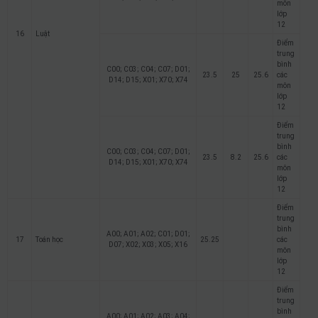
môn
lớp
12
16
Luật
Điểm
trung
bình
C00; C03; C04; C07; D01;
23.5
25
25.6
các
D14; D15; X01; X70; X74
môn
lớp
12
Điểm
trung
bình
C00; C03; C04; C07; D01;
23.5
8.2
25.6
các
D14; D15; X01; X70; X74
môn
lớp
12
Điểm
trung
bình
A00; A01; A02; C01; D01;
17
Toán học
25.25
các
D07; X02; X03; X05; X16
môn
lớp
12
Điểm
trung
bình
A00; A01; A02; A03; A04;