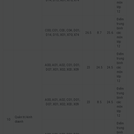
D14; D15; X01; X70; X74
môn
lớp
12
Điểm
trung
bình
C00; C01; C03; C04; D01;
26.5
8.7
25.6
các
D14; D15; X01; X70; X74
môn
lớp
12
Điểm
trung
bình
A00; A01; A02; C01; D01;
23
24.5
24.5
các
D07; X01; X02; X03; X09
môn
lớp
12
Điểm
trung
bình
A00; A01; A02; C01; D01;
23
8.5
24.5
các
D07; X01; X02; X03; X09
môn
lớp
12
Quản trị kinh
10
doanh
Điểm
trung
bình