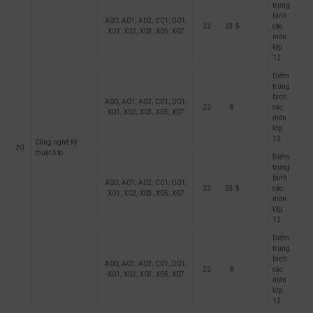
trung
bình
A00; A01; A02; C01; D01;
22
23.5
các
X01; X02; X03; X05; X07
môn
lớp
12
Điểm
trung
bình
A00; A01; A02; C01; D01;
22
8
các
X01; X02; X03; X05; X07
môn
lớp
12
Công nghệ kỹ
20
thuật ô tô
Điểm
trung
bình
A00; A01; A02; C01; D01;
22
23.5
các
X01; X02; X03; X05; X07
môn
lớp
12
Điểm
trung
bình
A00; A01; A02; C01; D01;
22
8
các
X01; X02; X03; X05; X07
môn
lớp
12