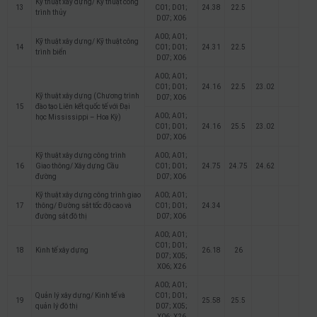
Kỹ thuật xây dựng/ Kỹ thuật công
13
C01; D01;
24.38
22.5
trình thủy
D07; X06
A00; A01;
Kỹ thuật xây dựng/ Kỹ thuật công
14
C01; D01;
24.31
22.5
trình biển
D07; X06
A00; A01;
C01; D01;
24.16
22.5
23.02
Kỹ thuật xây dựng (Chương trình
D07; X06
15
đào tạo Liên kết quốc tế với Đại
A00; A01;
học Mississippi – Hoa Kỳ)
C01; D01;
24.16
25.5
23.02
D07; X06
Kỹ thuật xây dựng công trình
A00; A01;
16
Giao thông/ Xây dựng Cầu
C01; D01;
24.75
24.75
24.62
đường
D07; X06
Kỹ thuật xây dựng công trình giao
A00; A01;
17
thông/ Đường sắt tốc độ cao và
C01; D01;
24.34
đường sắt đô thị
D07; X06
A00; A01;
C01; D01;
18
Kinh tế xây dựng
26.18
26
D07; X05;
X06; X26
A00; A01;
Quản lý xây dựng/ Kinh tế và
C01; D01;
19
25.58
25.5
quản lý đô thị
D07; X05;
X06; X26