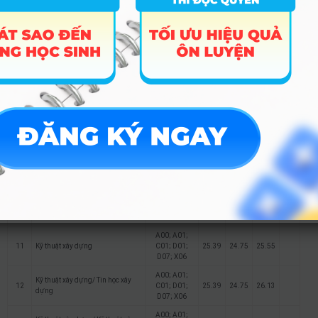
đa phương tiện (*)
D07; X06;
X26
A00; A01;
Công nghệ thông tin/ An toàn
C01; D01;
7
26.52
thông tin
D07; X06;
X26
A00; A01;
Logistics và Quản lý chuỗi cung
C01; D01;
8
27
27.5
ứng (*)
D07; X05;
X06; X26
A00; A01;
Logistics và Quản lý chuỗi cung
C01; D01;
9
26.7
26.75
ứng/ Logistics đô thị (*)
D07; X05;
X06; X26
A00; A01;
Logistics và Quản lý chuỗi cung
C01; D01;
10
26.4
ứng/ Logistics công nghiệp (*)
D07; X05;
X06; X26
A00; A01;
11
Kỹ thuật xây dựng
C01; D01;
25.39
24.75
25.55
D07; X06
A00; A01;
Kỹ thuật xây dựng/ Tin học xây
12
C01; D01;
25.39
24.75
26.13
dựng
D07; X06
A00; A01;