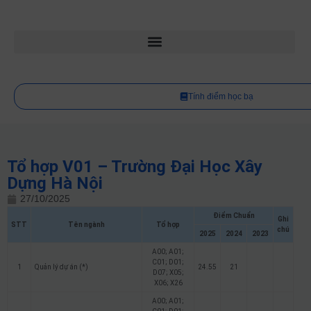
Tính điểm học bạ
Tổ hợp V01 – Trường Đại Học Xây
Dựng Hà Nội
27/10/2025
Điểm Chuẩn
Ghi
STT
Tên ngành
Tổ hợp
chú
2025
2024
2023
A00; A01;
C01; D01;
1
Quản lý dự án (*)
24.55
21
D07; X05;
X06; X26
A00; A01;