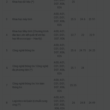
C01; D01;
2
Khoa học dữ liệu (*)
25
D07; X06;
X26
A00; A01;
C01; D01;
3
Khoa học máy tính
25.5
24.6
23.91
D07; X06;
X26
Khoa học Máy tính (Chương trình
A00; A01;
4
đào tạo Liên kết quốc tế với Đại
C01; D01;
22.7
22
22.9
học Mississippi – Hoa Kỳ)
D07; X06
A00; A01;
C01; D01;
5
Công nghệ thông tin
25.6
24.75
24.25
D07; X06;
X26
A00; A01;
Công nghệ thông tin/ Công nghệ
C01; D01;
6
25.1
24
đa phương tiện (*)
D07; X06;
X26
A00; A01;
Công nghệ thông tin/ An toàn
C01; D01;
7
25.35
thông tin
D07; X06;
X26
A00; A01;
Logistics và Quản lý chuỗi cung
C01; D01;
8
26
24.8
24.49
ứng (*)
D07; X05;
X06; X26