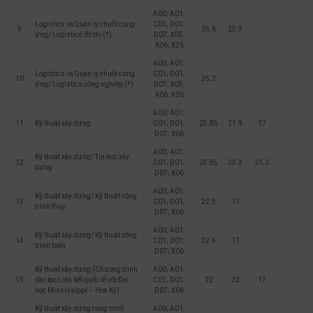
A00; A01;
Logistics và Quản lý chuỗi cung
C01; D01;
9
25.6
23.9
ứng/ Logistics đô thị (*)
D07; X05;
X06; X26
A00; A01;
Logistics và Quản lý chuỗi cung
C01; D01;
10
25.2
ứng/ Logistics công nghiệp (*)
D07; X05;
X06; X26
A00; A01;
11
Kỹ thuật xây dựng
C01; D01;
23.85
21.9
17
D07; X06
A00; A01;
Kỹ thuật xây dựng/ Tin học xây
12
C01; D01;
23.85
23.2
21.2
dựng
D07; X06
A00; A01;
Kỹ thuật xây dựng/ Kỹ thuật công
13
C01; D01;
22.5
17
trình thủy
D07; X06
A00; A01;
Kỹ thuật xây dựng/ Kỹ thuật công
14
C01; D01;
22.4
17
trình biển
D07; X06
Kỹ thuật xây dựng (Chương trình
A00; A01;
15
đào tạo Liên kết quốc tế với Đại
C01; D01;
22
22
17
học Mississippi – Hoa Kỳ)
D07; X06
Kỹ thuật xây dựng công trình
A00; A01;