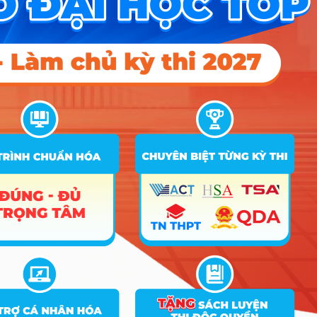
Điểm Chuẩn
Ghi
STT
Tên ngành
Tổ hợp
chú
2025
2024
2023
A00; A01;
C01; D01;
1
Quản lý dự án (*)
25.92
26.5
D07; X05;
X06; X26
A00; A01;
C01; D01;
2
Khoa học dữ liệu (*)
26.25
D07; X06;
X26
A00; A01;
C01; D01;
3
Khoa học máy tính
26.63
27.25
D07; X06;
X26
Khoa học Máy tính (Chương trình
A00; A01;
4
đào tạo Liên kết quốc tế với Đại
C01; D01;
24.53
23.63
học Mississippi – Hoa Kỳ)
D07; X06
A00; A01;
C01; D01;
5
Công nghệ thông tin
26.7
27.25
D07; X06;
X26
A00; A01;
Công nghệ thông tin/ Công nghệ
C01; D01;
6
26.33
27.25