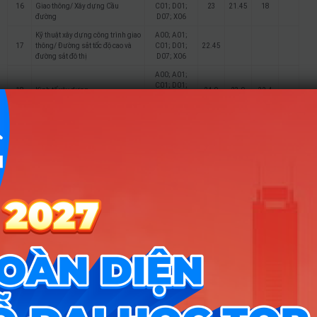
16
Giao thông/ Xây dựng Cầu
C01; D01;
23
21.45
18
đường
D07; X06
Kỹ thuật xây dựng công trình giao
A00; A01;
17
thông/ Đường sắt tốc độ cao và
C01; D01;
22.45
đường sắt đô thị
D07; X06
A00; A01;
C01; D01;
18
Kinh tế xây dựng
24.9
23.9
22.4
D07; X05;
X06; X26
A00; A01;
Quản lý xây dựng/ Kinh tế và
C01; D01;
19
24.1
23.45
21.25
quản lý đô thị
D07; X05;
X06; X26
A00; A01;
Quản lý xây dựng/ Kinh tế và
C01; D01;
20
23.65
23.25
21.5
quản lý bất động sản
D07; X05;
X06; X26
A00; A01;
Quản lý xây dựng/ Quản lý hạ
C01; D01;
21
23.5
22.5
19.4
tầng, đất đai đô thị (*)
D07; X05;
X06; X26
A00; A01;
Quản lý xây dựng/ Kiểm toán đầu
C01; D01;
22
24.35
22.9
tư xây dựng (*)
D07; X05;
X06; X26