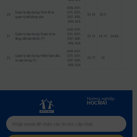
A00; A01;
Quản lý xây dựng/ Kinh tế và
C01; D01;
20
25.24
25.5
quản lý bất động sản
D07; X05;
X06; X26
A00; A01;
Quản lý xây dựng/ Quản lý hạ
C01; D01;
21
25.13
24.75
26.86
tầng, đất đai đô thị (*)
D07; X05;
X06; X26
A00; A01;
Quản lý xây dựng/ Kiểm toán đầu
C01; D01;
22
25.77
25
tư xây dựng (*)
D07; X05;
X06; X26
Hướng nghiệp
HOCMAI