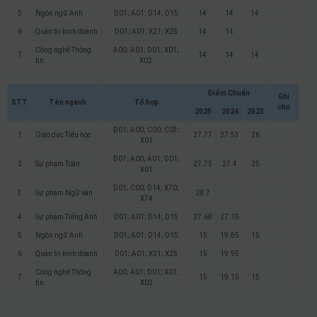
5
Ngôn ngữ Anh
D01; A01; D14; D15
14
14
14
6
Quản trị kinh doanh
D01; A01; X21; X25
14
14
Công nghệ Thông
A00; A01; D01; X01;
7
14
14
14
tin
X02
Điểm Chuẩn
Ghi
STT
Tên ngành
Tổ hợp
chú
2025
2024
2023
D01; A00; C00; C03;
1
Giáo dục Tiểu học
27.77
27.53
26
X01
D07; A00; A01; D01;
2
Sư phạm Toán
27.75
27.4
25
X01
D01; C00; D14; X70;
3
Sư phạm Ngữ văn
28.7
X74
4
Sư phạm Tiếng Anh
D01; A01; D14; D15
27.68
27.15
5
Ngôn ngữ Anh
D01; A01; D14; D15
15
19.85
15
6
Quản trị kinh doanh
D01; A01; X21; X25
15
19.95
Công nghệ Thông
A00; A01; D01; X01;
7
15
19.15
15
tin
X02