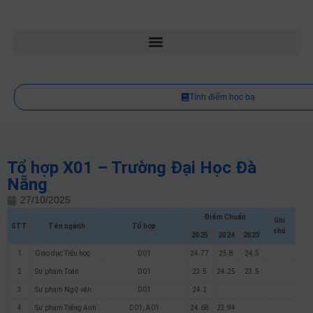
Tính điểm học bạ
Tổ hợp X01 – Trường Đại Học Đà
Nẵng
27/10/2025
Điểm Chuẩn
Ghi
STT
Tên ngành
Tổ hợp
chú
2025
2024
2023
1
Giáo dục Tiểu học
D01
24.77
25.8
24.5
2
Sư phạm Toán
D01
23.5
24.25
23.5
3
Sư phạm Ngữ văn
D01
24.2
4
Sư phạm Tiếng Anh
D01; A01
24.68
23.94