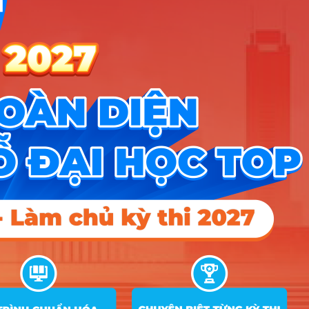
Tin giáo dục nổi bật
Tin tuyển sinh vào 10
Tin tuyển sinh Đại học
Về chúng tôi
Liên hệ
Điều khoản dịch vụ
Chính sách bảo mật