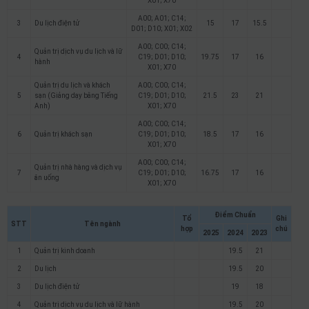
X01; X70
A00; A01; C14;
3
Du lịch điện tử
15
17
15.5
D01; D10; X01; X02
A00; C00; C14;
Quản trị dịch vụ du lịch và lữ
4
C19; D01; D10;
19.75
17
16
hành
X01; X70
Quản trị du lịch và khách
A00; C00; C14;
5
sạn (Giảng dạy bằng Tiếng
C19; D01; D10;
21.5
23
21
Anh)
X01; X70
A00; C00; C14;
6
Quản trị khách sạn
C19; D01; D10;
18.5
17
16
X01; X70
A00; C00; C14;
Quản trị nhà hàng và dịch vụ
7
C19; D01; D10;
16.75
17
16
ăn uống
X01; X70
Điểm Chuẩn
Tổ
Ghi
STT
Tên ngành
hợp
chú
2025
2024
2023
1
Quản trị kinh doanh
19.5
21
2
Du lịch
19.5
20
3
Du lịch điện tử
19
18
4
Quản trị dịch vụ du lịch và lữ hành
19.5
20