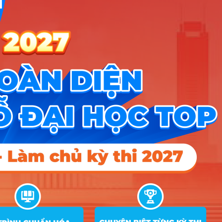
Công cụ
Trắc nghiệm MBTI
Tra cứu đề án tuyển sinh
Tư vấn hướng nghiệp
Tin tức
Tin giáo dục nổi bật
Tin tuyển sinh vào 10
Tin tuyển sinh Đại học
Về chúng tôi
Liên hệ
Điều khoản dịch vụ
Chính sách bảo mật