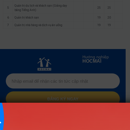
Quản trị du lịch và khách sạn (Giảng dạy
5
25
25
bằng Tiếng Anh)
6
Quản trị khách sạn
19
20
7
Quản trị nhà hàng và dịch vụ ăn uống
19
19
Hướng nghiệp
HOCMAI
ĐĂNG KÝ NGAY