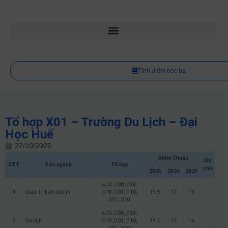
Tính điểm học bạ
Tổ hợp X01 – Trường Du Lịch – Đại
Học Huế
27/10/2025
Điểm Chuẩn
Ghi
STT
Tên ngành
Tổ hợp
chú
2025
2024
2023
A00; C00; C14;
1
Quản trị kinh doanh
C19; D01; D10;
19.5
17
16
X01; X70
A00; C00; C14;
2
Du lịch
C19; D01; D10;
19.5
17
16