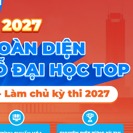
Xét
C00; C03; C04; D01;
tuyển
D10; D14; X02; X70;
18
18
18
theo tổ
X78
hợp xét
tuyển
Xét
C00; C03; C04; D01;
tuyển
D10; D14; X02; X70;
18
18
6
theo tổ
X78
hợp xét
tuyển
Ngôn ngữ Nhật (Cơ sở
9
đào tạo Đà Nẵng)
Xét
C00; C03; C04; D01;
tuyển
D10; D14; X02; X70;
18
6
18
theo tổ
X78
hợp xét
tuyển
Xét
C00; C03; C04; D01;
tuyển
D10; D14; X02; X70;
18
6
6
theo tổ
X78
hợp xét
tuyển
Xét
C00; C03; C04; D01;
tuyển
D10; D14; X02; X70;
18
18
18
theo tổ
X78
hợp xét
tuyển
Xét