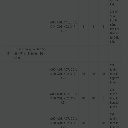
tại Đắk
Lắk
Xét kết
quả
học tập
A00; A01; C00; D01;
năm
D14; X01; X02; X17;
6
6
6
lớp 12;
X21
Đào tạo
tại Đắk
Lắk
Truyền thông đa phương
15
tiện (Phân hiệu tỉnh Đắk
Lắk)
Xét
A00; A01; A07; D01;
tuyển
D10; X01; X02; X17;
18
18
18
theo tổ
X21
hợp xét
tuyển
Xét
A00; A01; A07; D01;
tuyển
D10; X01; X02; X17;
18
18
6
theo tổ
X21
hợp xét
tuyển
Xét
A00; A01; A07; D01;
tuyển
D10; X01; X02; X17;
18
6
18
theo tổ
X21
hợp xét