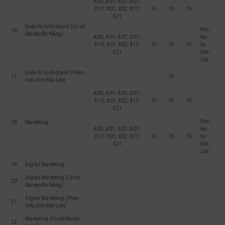
A00; A01; A07; D01;
D10; X01; X02; X17;
15
15
15
X21
Quản trị kinh doanh (Cơ sở
Đào
16
đào tạo Đà Nẵng)
A00; A01; A07; D01;
tạo
D10; X01; X02; X17;
15
15
15
tại
X21
Đắk
Lắk
Quản trị kinh doanh (Phân
17
15
hiệu tỉnh Đắk Lắk)
A00; A01; A07; D01;
D10; X01; X02; X17;
15
15
15
X21
Đào
18
Marketing
A00; A01; A07; D01;
tạo
D10; X01; X02; X17;
15
15
15
tại
X21
Đắk
Lắk
19
Digital Marketing
Digital Marketing (Cơ sở
20
đào tạo Đà Nẵng)
Digital Marketing (Phân
21
hiệu tỉnh Đắk Lắk)
Marketing (Cơ sở đào tạo
22