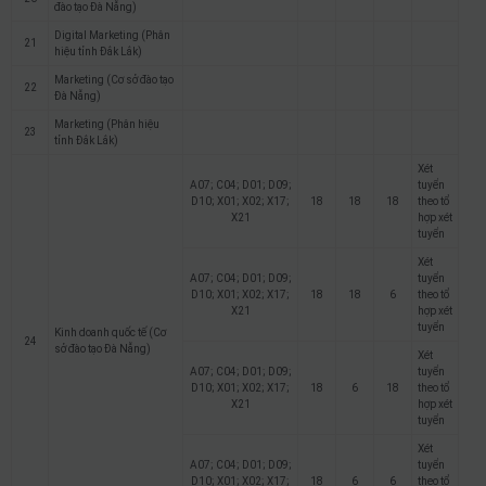
đào tạo Đà Nẵng)
Digital Marketing (Phân
21
hiệu tỉnh Đắk Lắk)
Marketing (Cơ sở đào tạo
22
Đà Nẵng)
Marketing (Phân hiệu
23
tỉnh Đắk Lắk)
Xét
A07; C04; D01; D09;
tuyển
D10; X01; X02; X17;
18
18
18
theo tổ
X21
hợp xét
tuyển
Xét
A07; C04; D01; D09;
tuyển
D10; X01; X02; X17;
18
18
6
theo tổ
X21
hợp xét
tuyển
Kinh doanh quốc tế (Cơ
24
sở đào tạo Đà Nẵng)
Xét
A07; C04; D01; D09;
tuyển
D10; X01; X02; X17;
18
6
18
theo tổ
X21
hợp xét
tuyển
Xét
A07; C04; D01; D09;
tuyển
D10; X01; X02; X17;
18
6
6
theo tổ