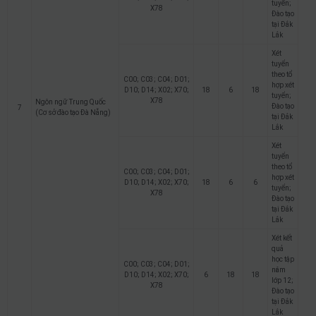
tuyển;
X78
Đào tạo
tại Đắk
Lắk
Xét
tuyển
theo tổ
C00; C03; C04; D01;
hợp xét
D10; D14; X02; X70;
18
6
18
tuyển;
X78
Ngôn ngữ Trung Quốc
Đào tạo
7
(Cơ sở đào tạo Đà Nẵng)
tại Đắk
Lắk
Xét
tuyển
theo tổ
C00; C03; C04; D01;
hợp xét
D10; D14; X02; X70;
18
6
6
tuyển;
X78
Đào tạo
tại Đắk
Lắk
Xét kết
quả
học tập
C00; C03; C04; D01;
năm
D10; D14; X02; X70;
6
18
18
lớp 12;
X78
Đào tạo
tại Đắk
Lắk