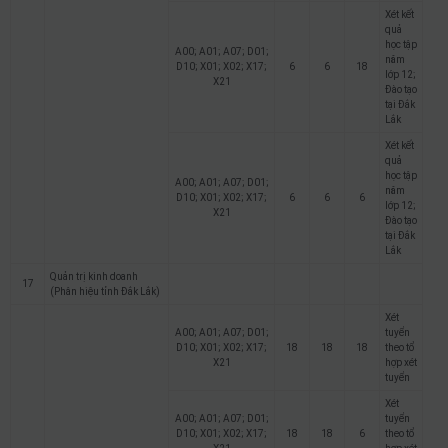
Xét kết
quả
học tập
A00; A01; A07; D01;
năm
D10; X01; X02; X17;
6
6
18
lớp 12;
X21
Đào tạo
tại Đắk
Lắk
Xét kết
quả
học tập
A00; A01; A07; D01;
năm
D10; X01; X02; X17;
6
6
6
lớp 12;
X21
Đào tạo
tại Đắk
Lắk
Quản trị kinh doanh
17
(Phân hiệu tỉnh Đắk Lắk)
Xét
A00; A01; A07; D01;
tuyển
D10; X01; X02; X17;
18
18
18
theo tổ
X21
hợp xét
tuyển
Xét
A00; A01; A07; D01;
tuyển
D10; X01; X02; X17;
18
18
6
theo tổ