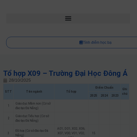
Tính điểm học bạ
Tổ hợp X09 – Trường Đại Học Đông Á
28/10/2025
Điểm Chuẩn
Ghi
STT
Tên ngành
Tổ hợp
chú
2025
2024
2023
Giáo dục Mầm non (Cơ sở
1
đào tạo Đà Nẵng)
Giáo dục Tiểu học (Cơ sở
2
đào tạo Đà Nẵng)
A01; D01; X02; X06;
Đồ hoạ (Cơ sở đào tạo Đà
3
X07; V00; V01; V02;
15
Nẵng)