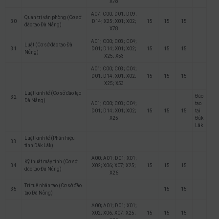
X78
A07; C00; D01; D09;
Quản trị văn phòng (Cơ sở
30
D14; X25; X01; X02;
15
15
15
đào tạo Đà Nẵng)
X78
A01; C00; C03; C04;
Luật (Cơ sở đào tạo Đà
31
D01; D14; X01; X02;
15
15
15
Nẵng)
X25; X53
A01; C00; C03; C04;
D01; D14; X01; X02;
15
15
15
X25; X53
Luật kinh tế (Cơ sở đào tạo
Đào
32
Đà Nẵng)
A01; C00; C03; C04;
tạo
D01; D14; X01; X02;
15
15
15
tại
X25
Đắk
Lắk
Luật kinh tế (Phân hiệu
33
tỉnh Đắk Lắk)
A00; A01; D01; X01;
Kỹ thuật máy tính (Cơ sở
34
X02; X06; X07; X25;
15
15
15
đào tạo Đà Nẵng)
X26
Trí tuệ nhân tạo (Cơ sở đào
35
15
15
tạo Đà Nẵng)
A00; A01; D01; X01;
X02; X06; X07; X25;
15
15
15