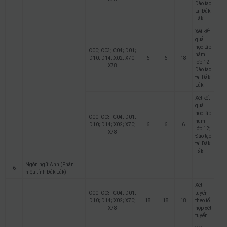
Đào tạo
tại Đắk
Lắk
Xét kết
quả
học tập
C00; C03; C04; D01;
năm
D10; D14; X02; X70;
6
6
18
lớp 12;
X78
Đào tạo
tại Đắk
Lắk
Xét kết
quả
học tập
C00; C03; C04; D01;
năm
D10; D14; X02; X70;
6
6
6
lớp 12;
X78
Đào tạo
tại Đắk
Lắk
Ngôn ngữ Anh (Phân
6
hiệu tỉnh Đắk Lắk)
Xét
C00; C03; C04; D01;
tuyển
D10; D14; X02; X70;
18
18
18
theo tổ
X78
hợp xét
tuyển