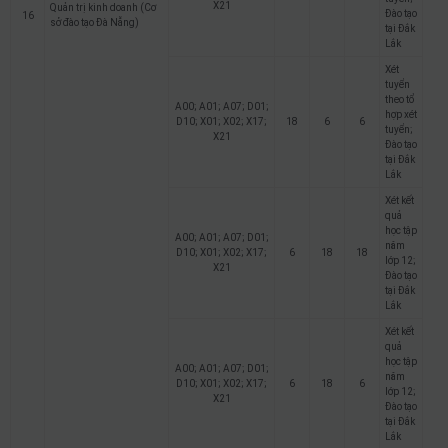
X21
Quản trị kinh doanh (Cơ
Đào tạo
16
sở đào tạo Đà Nẵng)
tại Đắk
Lắk
Xét
tuyển
theo tổ
A00; A01; A07; D01;
hợp xét
D10; X01; X02; X17;
18
6
6
tuyển;
X21
Đào tạo
tại Đắk
Lắk
Xét kết
quả
học tập
A00; A01; A07; D01;
năm
D10; X01; X02; X17;
6
18
18
lớp 12;
X21
Đào tạo
tại Đắk
Lắk
Xét kết
quả
học tập
A00; A01; A07; D01;
năm
D10; X01; X02; X17;
6
18
6
lớp 12;
X21
Đào tạo
tại Đắk
Lắk