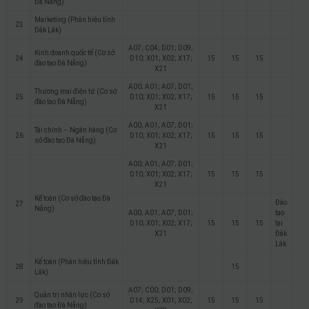
Đà Nẵng)
Marketing (Phân hiệu tỉnh
23
Đắk Lắk)
A07; C04; D01; D09;
Kinh doanh quốc tế (Cơ sở
24
D10; X01; X02; X17;
15
15
15
đào tạo Đà Nẵng)
X21
A00; A01; A07; D01;
Thương mại điện tử (Cơ sở
25
D10; X01; X02; X17;
15
15
15
đào tạo Đà Nẵng)
X21
A00; A01; A07; D01;
Tài chính – Ngân hàng (Cơ
26
D10; X01; X02; X17;
15
15
15
sở đào tạo Đà Nẵng)
X21
A00; A01; A07; D01;
D10; X01; X02; X17;
15
15
15
X21
Kế toán (Cơ sở đào tạo Đà
Đào
27
Nẵng)
A00; A01; A07; D01;
tạo
D10; X01; X02; X17;
15
15
15
tại
X21
Đắk
Lắk
Kế toán (Phân hiệu tỉnh Đắk
28
15
Lắk)
A07; C00; D01; D09;
Quản trị nhân lực (Cơ sở
29
D14; X25; X01; X02;
15
15
15
đào tạo Đà Nẵng)