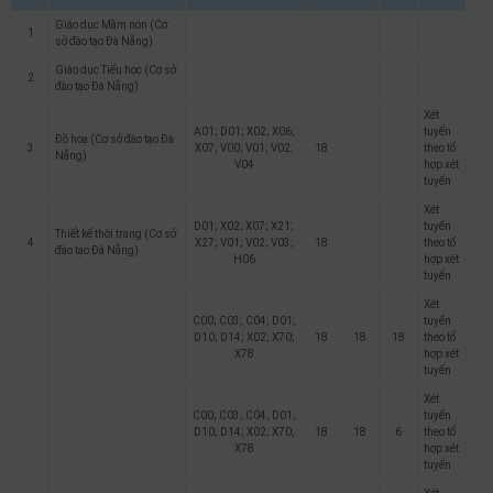
Giáo dục Mầm non (Cơ
1
sở đào tạo Đà Nẵng)
Giáo dục Tiểu học (Cơ sở
2
đào tạo Đà Nẵng)
Xét
A01; D01; X02; X06;
tuyển
Đồ hoạ (Cơ sở đào tạo Đà
3
X07; V00; V01; V02;
18
theo tổ
Nẵng)
V04
hợp xét
tuyển
Xét
D01; X02; X07; X21;
tuyển
Thiết kế thời trang (Cơ sở
4
X27; V01; V02; V03;
18
theo tổ
đào tạo Đà Nẵng)
H06
hợp xét
tuyển
Xét
C00; C03; C04; D01;
tuyển
D10; D14; X02; X70;
18
18
18
theo tổ
X78
hợp xét
tuyển
Xét
C00; C03; C04; D01;
tuyển
D10; D14; X02; X70;
18
18
6
theo tổ
X78
hợp xét
tuyển