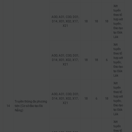
Xét
tuyển
theo tổ
A00; A01; C00; D01;
hợp xét
D14; X01; X02; X17;
18
18
18
tuyển;
X21
Đào tạo
tại Đắk
Lắk
Xét
tuyển
theo tổ
A00; A01; C00; D01;
hợp xét
D14; X01; X02; X17;
18
18
6
tuyển;
X21
Đào tạo
tại Đắk
Lắk
Xét
tuyển
theo tổ
A00; A01; C00; D01;
hợp xét
D14; X01; X02; X17;
18
6
18
tuyển;
Truyền thông đa phương
X21
Đào tạo
14
tiện (Cơ sở đào tạo Đà
tại Đắk
Nẵng)
Lắk
Xét
tuyển
theo tổ