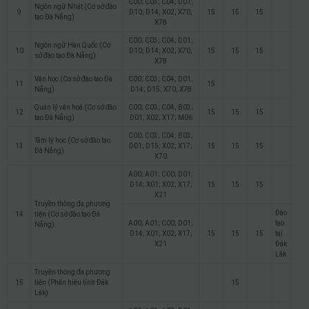
C00; C03; C04; D01;
Ngôn ngữ Nhật (Cơ sở đào
9
D10; D14; X02; X70;
15
15
15
tạo Đà Nẵng)
X78
C00; C03; C04; D01;
Ngôn ngữ Hàn Quốc (Cơ
10
D10; D14; X02; X70;
15
15
15
sở đào tạo Đà Nẵng)
X78
Văn học (Cơ sở đào tạo Đà
C00; C03; C04; D01;
11
15
Nẵng)
D14; D15; X70; X78
Quản lý văn hoá (Cơ sở đào
C00; C03; C04; B03;
12
15
15
15
tạo Đà Nẵng)
D01; X02; X17; M06
C00; C03; C04; B03;
Tâm lý học (Cơ sở đào tạo
13
D01; D15; X02; X17;
15
15
15
Đà Nẵng)
X70
A00; A01; C00; D01;
D14; X01; X02; X17;
15
15
15
X21
Truyền thông đa phương
Đào
14
tiện (Cơ sở đào tạo Đà
A00; A01; C00; D01;
tạo
Nẵng)
D14; X01; X02; X17;
15
15
15
tại
X21
Đắk
Lắk
Truyền thông đa phương
15
tiện (Phân hiệu tỉnh Đắk
15
Lắk)