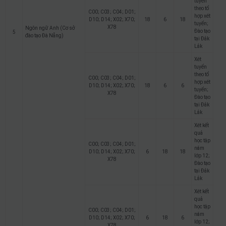
tuyển
theo tổ
C00; C03; C04; D01;
hợp xét
D10; D14; X02; X70;
18
6
18
tuyển;
X78
Ngôn ngữ Anh (Cơ sở
Đào tạo
5
đào tạo Đà Nẵng)
tại Đắk
Lắk
Xét
tuyển
theo tổ
C00; C03; C04; D01;
hợp xét
D10; D14; X02; X70;
18
6
6
tuyển;
X78
Đào tạo
tại Đắk
Lắk
Xét kết
quả
học tập
C00; C03; C04; D01;
năm
D10; D14; X02; X70;
6
18
18
lớp 12;
X78
Đào tạo
tại Đắk
Lắk
Xét kết
quả
học tập
C00; C03; C04; D01;
năm
D10; D14; X02; X70;
6
18
6
lớp 12;
X78