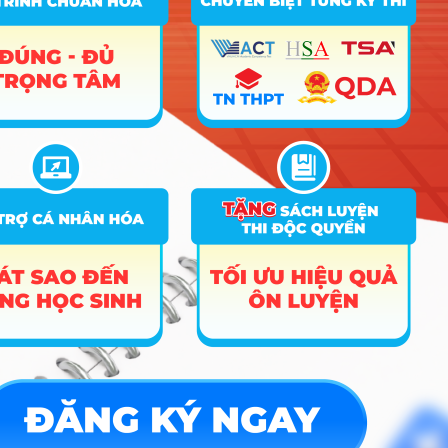
C00; C03; C04; D01;
tuyển
D10; D14; X02; X70;
18
18
6
theo tổ
X78
hợp xét
tuyển
Ngôn ngữ Hàn Quốc (Cơ
10
sở đào tạo Đà Nẵng)
Xét
C00; C03; C04; D01;
tuyển
D10; D14; X02; X70;
18
6
18
theo tổ
X78
hợp xét
tuyển
Xét
C00; C03; C04; D01;
tuyển
D10; D14; X02; X70;
18
6
6
theo tổ
X78
hợp xét
tuyển
Xét
tuyển
Văn học (Cơ sở đào tạo Đà
C00; C03; C04; D01;
11
18
theo tổ
Nẵng)
D14; D15; X70; X78
hợp xét
tuyển
Xét
tuyển
C00; C03; C04; B03;
18
18
18
theo tổ
D01; X02; X17; M06
hợp xét
tuyển
Xét
tuyển
C00; C03; C04; B03;