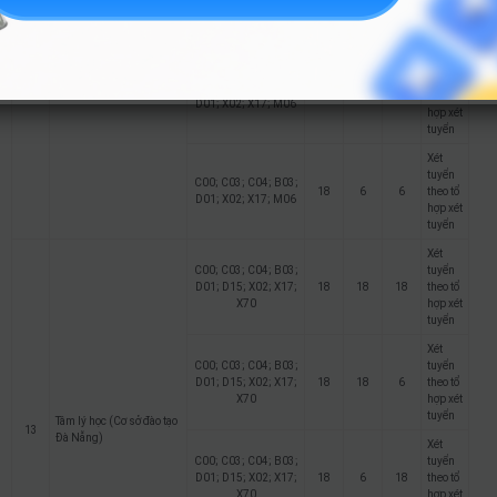
18
18
6
theo tổ
D01; X02; X17; M06
hợp xét
tuyển
Quản lý văn hoá (Cơ sở
12
đào tạo Đà Nẵng)
Xét
tuyển
C00; C03; C04; B03;
18
6
18
theo tổ
D01; X02; X17; M06
hợp xét
tuyển
Xét
tuyển
C00; C03; C04; B03;
18
6
6
theo tổ
D01; X02; X17; M06
hợp xét
tuyển
Xét
C00; C03; C04; B03;
tuyển
D01; D15; X02; X17;
18
18
18
theo tổ
X70
hợp xét
tuyển
Xét
C00; C03; C04; B03;
tuyển
D01; D15; X02; X17;
18
18
6
theo tổ
X70
hợp xét
tuyển
Tâm lý học (Cơ sở đào tạo
13
Đà Nẵng)
Xét
C00; C03; C04; B03;
tuyển
D01; D15; X02; X17;
18
6
18
theo tổ
X70
hợp xét