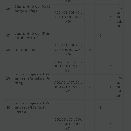
X26
Công nghệ thông tin (Cơ sở
Đào
36
đào tạo Đà Nẵng)
A00; A01; D01; X01;
tạo
X02; X06; X07; X25;
15
15
15
tại
X26
Đắk
Lắk
Công nghệ thông tin (Phân
37
15
hiệu tỉnh Đắk Lắk)
A00; A01; D01; X01;
38
Trí tuệ nhân tạo
X02; X06; X07; X25;
15
X26
A00; A01; A07; D01;
D10; X01; X02; X17;
15
15
15
X21
Logistics và quản lý chuỗi
Đào
39
cung ứng (Cơ sở đào tạo Đà
A00; A01; A07; D01;
tạo
Nẵng)
D10; X01; X02; X17;
15
15
15
tại
X21
Đắk
Lắk
Logistics và quản lý chuỗi
40
cung ứng (Phân hiệu tỉnh
15
Đắk Lắk)
C00; C04; D01; D09;
D15; D14; X01; X02;
15
15
15
X21