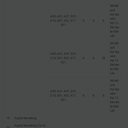
Xét kết
quả
học tập
A00; A01; A07; D01;
năm
D10; X01; X02; X17;
6
6
6
lớp 12;
X21
Đào tạo
tại Đắk
Lắk
Xét kết
quả
học tập
A00; A01; A07; D01;
năm
D10; X01; X02; X17;
6
6
18
lớp 12;
X21
Đào tạo
tại Đắk
Lắk
Xét kết
quả
học tập
A00; A01; A07; D01;
năm
D10; X01; X02; X17;
6
6
6
lớp 12;
X21
Đào tạo
tại Đắk
Lắk
19
Digital Marketing
Digital Marketing (Cơ sở
20