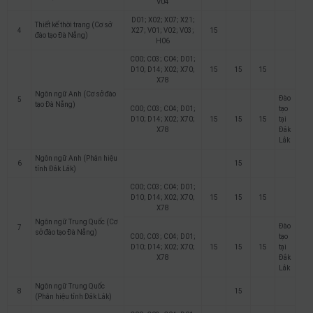
V04
D01; X02; X07; X21;
Thiết kế thời trang (Cơ sở
4
X27; V01; V02; V03;
15
đào tạo Đà Nẵng)
H06
C00; C03; C04; D01;
D10; D14; X02; X70;
15
15
15
X78
Ngôn ngữ Anh (Cơ sở đào
Đào
5
tạo Đà Nẵng)
C00; C03; C04; D01;
tạo
D10; D14; X02; X70;
15
15
15
tại
X78
Đắk
Lắk
Ngôn ngữ Anh (Phân hiệu
6
15
tỉnh Đắk Lắk)
C00; C03; C04; D01;
D10; D14; X02; X70;
15
15
15
X78
Ngôn ngữ Trung Quốc (Cơ
Đào
7
sở đào tạo Đà Nẵng)
C00; C03; C04; D01;
tạo
D10; D14; X02; X70;
15
15
15
tại
X78
Đắk
Lắk
Ngôn ngữ Trung Quốc
8
15
(Phân hiệu tỉnh Đắk Lắk)