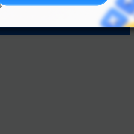
Về chúng tôi
Liên hệ
Điều khoản dịch vụ
Chính sách bảo mật