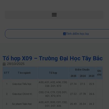
Tính điểm học bạ
Tổ hợp X09 – Trường Đại Học Tây Bắc
28/10/2025
Điểm Chuẩn
Ghi
STT
Tên ngành
Tổ hợp
chú
2025
2024
2023
A00; A01; A02; A04; C00;
1
Giáo dục Tiểu học
27.74
27.5
25.9
C03; D01; X70
C00; C14; C19; C20; D01;
2
Giáo dục Chính trị
27.52
27.78
26.6
X01; X70; X74
A00; A01; B00; C01; C02;
3
Sư phạm Toán học
25.49
25.34
24.2
D01; D07; X06