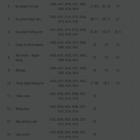
A00; A01; B00; D01; X02;
4
Sư phạm Tin học
21.86
23.16
19
X06; X26; X56
C00; D01; D14; D15; D66;
5
Sư phạm Ngữ văn
28.11
28.11
27
X70; X74; X78
A01; D01; D14; D15; D66;
6
Sư phạm Tiếng Anh
23.81
25.57
23.9
X26; X78; X79
A00; A01; A02; D01; X06;
7
Quản trị kinh doanh
15
15
15
X09; X26; X56
Tài chính – Ngân
A00; A01; A02; D01; X06;
8
15
15
15
hàng
X09; X26; X56
A00; A01; A02; D01; X06;
9
Kế toán
15
15
15
X09; X26; X56
A00; A01; B00; D01; X02;
10
Công nghệ thông tin
17.68
18.5
16
X06; X26; X56
A02; B00; B03; B08; D01;
11
Chăn nuôi
15
X13; X14; X16
A02; B00; B03; B08; D01;
12
Nông học
15
X13; X14; X16
A02; B00; B03; B08; D01;
13
Bảo vệ thực vật
15
X13; X14; X16
A02; B00; B03; B08; D01;
14
Lâm sinh
15
X13; X14; X16