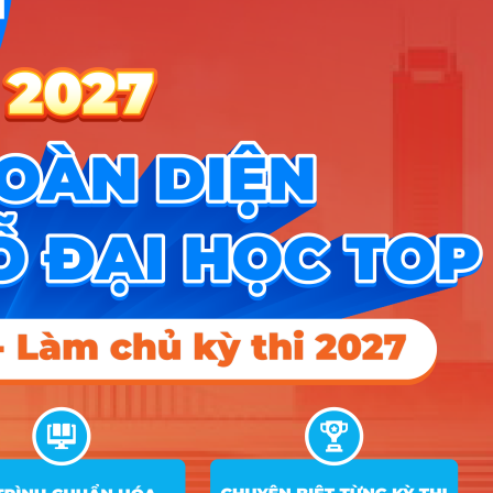
8
19.68
18
18
hàng
X09; X26; X56
A00; A01; A02; D01; X06;
9
Kế toán
19.68
18
18
X09; X26; X56
A00; A01; B00; D01; X02;
10
Công nghệ thông tin
23.19
25
21
X06; X26; X56
A02; B00; B03; B08;
11
Chăn nuôi
21
D01; X13; X14; X16
A02; B00; B03; B08;
12
Nông học
21
D01; X13; X14; X16
A02; B00; B03; B08;
13
Bảo vệ thực vật
21
D01; X13; X14; X16
A02; B00; B03; B08;
14
Lâm sinh
21
D01; X13; X14; X16
Quản lý tài nguyên
A02; B00; B03; B08;
15
21
rừng
D01; X13; X14; X16
Quản trị dịch vụ du
C00; D01; D09; D10;
16
24.18
24
18
lịch và lữ hành
D14; D15; X70; X74
Hướng nghiệp