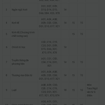
X02; X03; X04; X21
D01; D07; D09;
3
Ngôn ngữ Anh
D10; D14; D15;
14
D66; D84; X25; X78
A01; A04; A08;
4
Kinh tế
A09; C03; C04;
14
15
15
D01; D10; X17; X21
Kinh tế (Chương trình
5
15
15
chất lượng cao)
C03; C14; C19;
C20; D01; D09;
6
Chính trị học
14
D15; D66; X01;
X70; X74; X78
A01; C01; C03;
Truyền thông đa
7
C04; C14; D01;
14
15
15
phương tiện
X01
A01; A04; A08;
8
Thương mại điện tử
A09; C03; C04;
14
15
15
D01; D10; X17; X21
A08; A09; C00;
Môn
C03; C14; C19;
Toán/Ngữ
9
Luật
18
15
15
C20; D01; X01;
văn từ 6
X17; X21; X70; X74
điểm
A00; A01; C01;