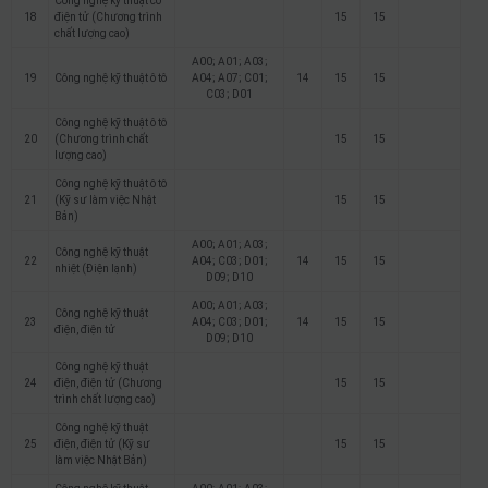
Công nghệ kỹ thuật cơ
18
điện tử (Chương trình
15
15
chất lượng cao)
A00; A01; A03;
19
Công nghệ kỹ thuật ô tô
A04; A07; C01;
14
15
15
C03; D01
Công nghệ kỹ thuật ô tô
20
(Chương trình chất
15
15
lượng cao)
Công nghệ kỹ thuật ô tô
21
(Kỹ sư làm việc Nhật
15
15
Bản)
A00; A01; A03;
Công nghệ kỹ thuật
22
A04; C03; D01;
14
15
15
nhiệt (Điện lạnh)
D09; D10
A00; A01; A03;
Công nghệ kỹ thuật
23
A04; C03; D01;
14
15
15
điện, điện tử
D09; D10
Công nghệ kỹ thuật
24
điện, điện tử (Chương
15
15
trình chất lượng cao)
Công nghệ kỹ thuật
25
điện, điện tử (Kỹ sư
15
15
làm việc Nhật Bản)