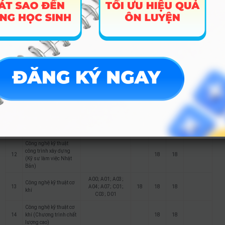
7
Thương mại điện tử
A09; C03; C04;
18
18
18
D01; D10; X17; X21
A08; A09; C00;
Môn
C03; C14; C19;
Toán/Ngữ
8
Luật
21
18
18
C20; D01; X01;
văn từ 7
X17; X21; X70; X74
điểm
A00; A01; C01;
9
Công nghệ thông tin
C03; C04; D01;
18
18
18
D07; X02
Công nghệ thông tin
10
(Chương trình chất
18
18
lượng cao)
A00; A01; A03;
Công nghệ kỹ thuật
11
A04; A07; C01;
18
18
18
công trình xây dựng
C03; D01
Công nghệ kỹ thuật
công trình xây dựng
12
18
18
(Kỹ sư làm việc Nhật
Bản)
A00; A01; A03;
Công nghệ kỹ thuật cơ
13
A04; A07; C01;
18
18
18
khí
C03; D01
Công nghệ kỹ thuật cơ
14
khí (Chương trình chất
18
18
lượng cao)