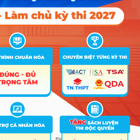
D15; X01; X02; X70
Điểm Chuẩn
STT
Tên ngành
Tổ hợp
Ghi chú
2025
2024
2023
C00; C03; C04;
1
Giáo dục học
C14; C19; D01;
18
18
18
D15; X01; X02; X70
D01; D07; D09;
2
Ngôn ngữ Anh
D10; D14; D15;
18
D66; D84; X25; X78
A01; A04; A08;
3
Kinh tế
A09; C03; C04;
18
18
18
D01; D10; X17; X21
Kinh tế (Chương trình
4
18
18
chất lượng cao)
C03; C14; C19;
C20; D01; D09;
5
Chính trị học
18
D15; D66; X01;
X70; X74; X78
A01; C01; C03;
Truyền thông đa
6
C04; C14; D01;
18
18
18
phương tiện
X01
A01; A04; A08;