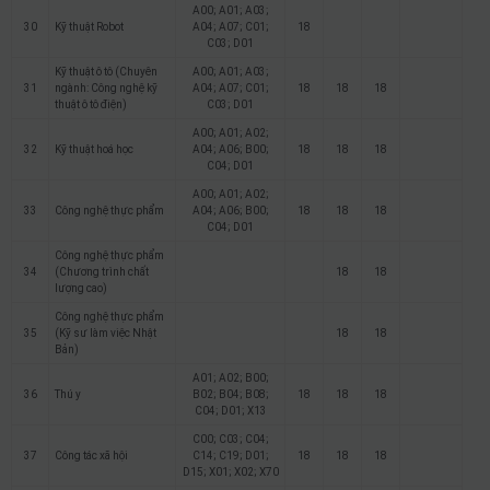
A00; A01; A03;
30
Kỹ thuật Robot
A04; A07; C01;
18
C03; D01
Kỹ thuật ô tô (Chuyên
A00; A01; A03;
31
ngành: Công nghệ kỹ
A04; A07; C01;
18
18
18
thuật ô tô điện)
C03; D01
A00; A01; A02;
32
Kỹ thuật hoá học
A04; A06; B00;
18
18
18
C04; D01
A00; A01; A02;
33
Công nghệ thực phẩm
A04; A06; B00;
18
18
18
C04; D01
Công nghệ thực phẩm
34
(Chương trình chất
18
18
lượng cao)
Công nghệ thực phẩm
35
(Kỹ sư làm việc Nhật
18
18
Bản)
A01; A02; B00;
36
Thú y
B02; B04; B08;
18
18
18
C04; D01; X13
C00; C03; C04;
37
Công tác xã hội
C14; C19; D01;
18
18
18
D15; X01; X02; X70