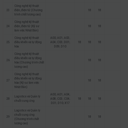
Công nghệ kỹ thuật
23
điện, điện tử (Chương
18
18
trình chất lượng cao)
Công nghệ kỹ thuật
24
điện, điện tử (Kỹ sư
18
18
làm việc Nhật Bản)
Công nghệ kỹ thuật
A00; A01; A03;
25
điều khiển và tự động
A04; C03; D01;
18
18
18
hóa
D09; D10
Công nghệ kỹ thuật
điều khiển và tự động
26
18
18
hóa (Chương trình chất
lượng cao)
Công nghệ kỹ thuật
điều khiển và tự động
27
18
18
hóa (Kỹ sư làm việc
Nhật Bản)
A00; A01; A04;
Logistics và Quản lý
28
A08; C03; C04;
18
18
18
chuỗi cung ứng
D01; D10; X17
Logistics và Quản lý
chuỗi cung ứng
29
18
18
(Chương trình chất
lượng cao)