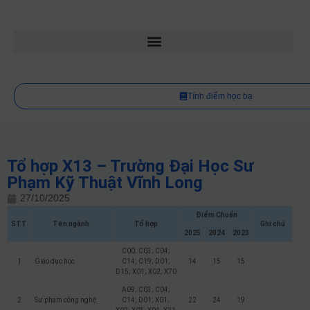
Tính điểm học bạ
Tổ hợp X13 – Trường Đại Học Sư
Phạm Kỹ Thuật Vĩnh Long
27/10/2025
Điểm Chuẩn
STT
Tên ngành
Tổ hợp
Ghi chú
2025
2024
2023
C00; C03; C04;
1
Giáo dục học
C14; C19; D01;
14
15
15
D15; X01; X02; X70
A09; C03; C04;
2
Sư phạm công nghệ
C14; D01; X01;
22
24
19