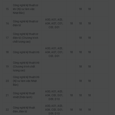
Công nghệ kỹ thuật cơ
15
khí (Kỹ sư làm việc
18
18
Nhật Bản)
A00; A01; A03;
Công nghệ kỹ thuật cơ
16
A04; A07; C01;
18
18
18
điện tử
C03; D01
Công nghệ kỹ thuật cơ
17
điện tử (Chương trình
18
18
chất lượng cao)
A00; A01; A03;
18
Công nghệ kỹ thuật ô tô
A04; A07; C01;
18
18
18
C03; D01
Công nghệ kỹ thuật ô tô
19
(Chương trình chất
18
18
lượng cao)
Công nghệ kỹ thuật ô tô
20
(Kỹ sư làm việc Nhật
18
18
Bản)
A00; A01; A03;
Công nghệ kỹ thuật
21
A04; C03; D01;
18
18
18
nhiệt (Điện lạnh)
D09; D10
A00; A01; A03;
Công nghệ kỹ thuật
22
A04; C03; D01;
18
18
18
điện, điện tử
D09; D10