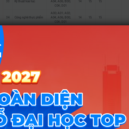
33
Kỹ thuật hoá học
A04; A06; B00;
14
15
15
C04; D01
A00; A01; A02;
34
Công nghệ thực phẩm
A04; A06; B00;
14
15
15
C04; D01
Công nghệ thực phẩm
35
(Chương trình chất
15
15
lượng cao)
Công nghệ thực phẩm
36
(Kỹ sư làm việc Nhật
15
15
Bản)
A01; A02; B00;
37
Thú y
B02; B04; B08;
14
15
15
C04; D01; X13
C00; C03; C04;
38
Công tác xã hội
C14; C19; D01;
14
15
15
D15; X01; X02; X70
C00; C03; C04;
39
Du lịch
C14; C19; D01;
14
15
15
D15; X01; X02; X70
Du lịch (Chương trình
40
15
15
chất lượng cao)
C00; C03; C04;
Quản trị dịch vụ du lịch
41
C14; C19; D01;
14
15
15
và lữ hành