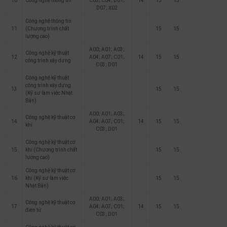
10
Công nghệ thông tin
C03; C04; D01;
14
15
15
D07; X02
Công nghệ thông tin
11
(Chương trình chất
15
15
lượng cao)
A00; A01; A03;
Công nghệ kỹ thuật
12
A04; A07; C01;
14
15
15
công trình xây dựng
C03; D01
Công nghệ kỹ thuật
công trình xây dựng
13
15
15
(Kỹ sư làm việc Nhật
Bản)
A00; A01; A03;
Công nghệ kỹ thuật cơ
14
A04; A07; C01;
14
15
15
khí
C03; D01
Công nghệ kỹ thuật cơ
15
khí (Chương trình chất
15
15
lượng cao)
Công nghệ kỹ thuật cơ
16
khí (Kỹ sư làm việc
15
15
Nhật Bản)
A00; A01; A03;
Công nghệ kỹ thuật cơ
17
A04; A07; C01;
14
15
15
điện tử
C03; D01