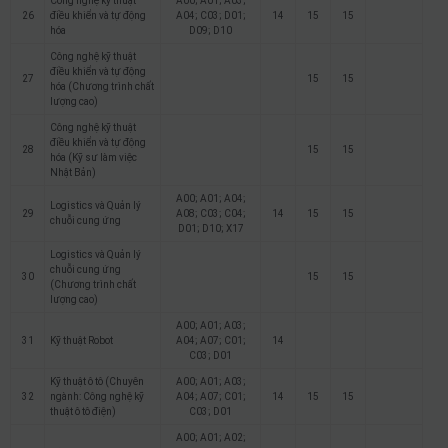
Công nghệ kỹ thuật
A00; A01; A03;
26
điều khiển và tự động
A04; C03; D01;
14
15
15
hóa
D09; D10
Công nghệ kỹ thuật
điều khiển và tự động
27
15
15
hóa (Chương trình chất
lượng cao)
Công nghệ kỹ thuật
điều khiển và tự động
28
15
15
hóa (Kỹ sư làm việc
Nhật Bản)
A00; A01; A04;
Logistics và Quản lý
29
A08; C03; C04;
14
15
15
chuỗi cung ứng
D01; D10; X17
Logistics và Quản lý
chuỗi cung ứng
30
15
15
(Chương trình chất
lượng cao)
A00; A01; A03;
31
Kỹ thuật Robot
A04; A07; C01;
14
C03; D01
Kỹ thuật ô tô (Chuyên
A00; A01; A03;
32
ngành: Công nghệ kỹ
A04; A07; C01;
14
15
15
thuật ô tô điện)
C03; D01
A00; A01; A02;