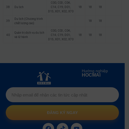
C00; C03; C04;
38
Du lịch
C14; C19; D01;
18
18
18
D15; X01; X02; X70
Du lịch (Chương trình
39
18
18
chất lượng cao)
C00; C03; C04;
Quản trị dịch vụ du lịch
40
C14; C19; D01;
18
18
18
và lữ hành
D15; X01; X02; X70
Hướng nghiệp
HOCMAI
ĐĂNG KÝ NGAY