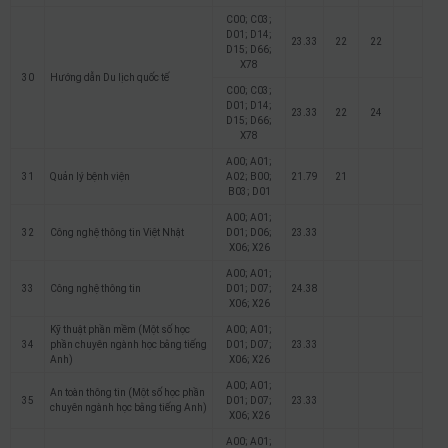
C00; C03;
D01; D14;
23.33
22
22
D15; D66;
X78
30
Hướng dẫn Du lịch quốc tế
C00; C03;
D01; D14;
23.33
22
24
D15; D66;
X78
A00; A01;
31
Quản lý bệnh viện
A02; B00;
21.79
21
B03; D01
A00; A01;
32
Công nghệ thông tin Việt Nhật
D01; D06;
23.33
X06; X26
A00; A01;
33
Công nghệ thông tin
D01; D07;
24.38
X06; X26
Kỹ thuật phần mềm (Một số học
A00; A01;
34
phần chuyên ngành học bằng tiếng
D01; D07;
23.33
Anh)
X06; X26
A00; A01;
An toàn thông tin (Một số học phần
35
D01; D07;
23.33
chuyên ngành học bằng tiếng Anh)
X06; X26
A00; A01;