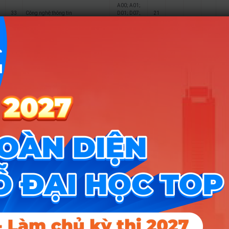
A00; A01;
33
Công nghệ thông tin
D01; D07;
21
X06; X26
Kỹ thuật phần mềm (Một số học
A00; A01;
34
phần chuyên ngành học bằng tiếng
D01; D07;
19
Anh)
X06; X26
A00; A01;
An toàn thông tin (Một số học phần
35
D01; D07;
19
chuyên ngành học bằng tiếng Anh)
X06; X26
A00; A01;
36
Trí tuệ nhân tạo
D01; D07;
21
X06; X26
Điểm Chuẩn
Ghi
STT
Tên ngành
Tổ hợp
chú
2025
2024
2023
A00; A01;
A07; A08;
1
Quản trị kinh doanh
23.33
24
25
D01; D07;
X17
A00; A01;
B00; B04;
2
Kế toán
2333
24
25
D01; D07;
X13