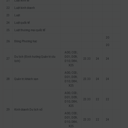
21
Luật kinh tế
22
Luật kinh doanh
23
Luật
24
Luật quốc tế
25
Luật thương mại quốc tế
20
26
Đông Phương học
20
A00; C03;
Du lịch (Định hướng Quản trị du
D01; D09;
27
23.33
24
24
lịch)
D10; D84;
X25
A00; C03;
D01; D09;
28
Quản trị khách sạn
23.33
24
24
D10; D84;
X25
A00; C03;
D01; D09;
23.33
22
22
D10; D84;
X25
29
Kinh doanh Du lịch số
A00; C03;
D01; D09;
23.33
22
24
D10; D84;
X25