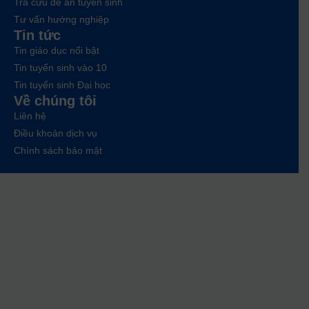
Tra cứu đề án tuyển sinh
Tư vấn hướng nghiệp
Tin tức
Tin giáo dục nổi bật
Tin tuyển sinh vào 10
Tin tuyển sinh Đại học
Về chúng tôi
Liên hệ
Điều khoản dịch vụ
Chính sách bảo mật