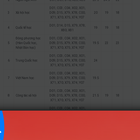
D01; C03; C04; X02; X01;
3
Xã hội học
D09; D15; X79; X78; C00;
20
19
18
X71; X70; X75; X74; Y07
D01; D14; D15; X79; X78;
4
Quốc tế học
19
19
18
X80; X81
Đông phương học
D01; C03; C04; X02; X01;
5
(Hàn Quốc học,
D09; D15; X79; X78; C00;
19.5
23
23
Nhật Bản học)
X71; X70; X75; X74; Y07
D01; C03; C04; X02; X01;
6
Trung Quốc học
D09; D15; X79; X78; C00;
24
X71; X70; X75; X74; Y07
D01; C03; C04; X02; X01;
7
Việt Nam học
D09; D15; X79; X78; C00;
19.5
X71; X70; X75; X74; Y07
D01; C03; C04; X02; X01;
8
Công tác xã hội
D09; D15; X79; X78; C00;
21.5
19
18
X71; X70; X75; X74; Y07
D01; C03; C04; X02; X01;
9
Văn hóa Du lịch
D09; D15; X79; X78; C00;
23
X71; X70; X75; X74; Y07