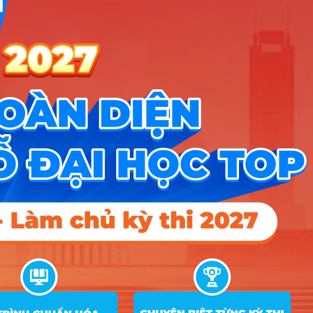
Hướng nghiệp
HOCMAI
ĐĂNG KÝ NGAY
Công cụ
Trắc nghiệm MBTI
Tra cứu đề án tuyển sinh
Tư vấn hướng nghiệp
Tin tức
Tin giáo dục nổi bật