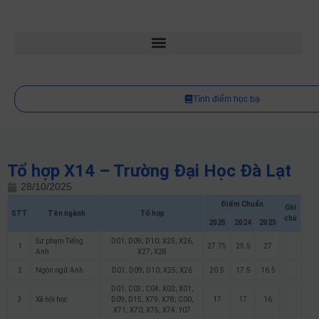
Tính điểm học bạ
Tổ hợp X14 – Trường Đại Học Đà Lạt
28/10/2025
Điểm Chuẩn
Ghi
STT
Tên ngành
Tổ hợp
chú
2025
2024
2023
Sư phạm Tiếng
D01; D09; D10; X25; X26;
1
27.75
25.5
27
Anh
X27; X28
2
Ngôn ngữ Anh
D01; D09; D10; X25; X26
20.5
17.5
16.5
D01; C03; C04; X02; X01;
3
Xã hội học
D09; D15; X79; X78; C00;
17
17
16
X71; X70; X75; X74; Y07