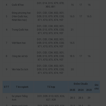
D01; D14; D15; X79; X78;
4
Quốc tế học
16
17
16
X80; X81
Đông phương học
D01; C03; C04; X02; X01;
5
(Hàn Quốc học,
D09; D15; X79; X78; C00;
16.5
17
16.5
Nhật Bản học)
X71; X70; X75; X74; Y07
D01; C03; C04; X02; X01;
6
Trung Quốc học
D09; D15; X79; X78; C00;
21
X71; X70; X75; X74; Y07
D01; C03; C04; X02; X01;
7
Việt Nam học
D09; D15; X79; X78; C00;
16.5
X71; X70; X75; X74; Y07
D01; C03; C04; X02; X01;
8
Công tác xã hội
D09; D15; X79; X78; C00;
18.5
17
16
X71; X70; X75; X74; Y07
D01; C03; C04; X02; X01;
9
Văn hóa Du lịch
D09; D15; X79; X78; C00;
20
X71; X70; X75; X74; Y07
Điểm Chuẩn
Ghi
STT
Tên ngành
Tổ hợp
chú
2025
2024
2023
Sư phạm Tiếng
D01; D09; D10; X25; X26;
1
28.5
28.5
29
Anh
X27; X28
2
Ngôn ngữ Anh
D01; D09; D10; X25; X26
23.5
24.5
22