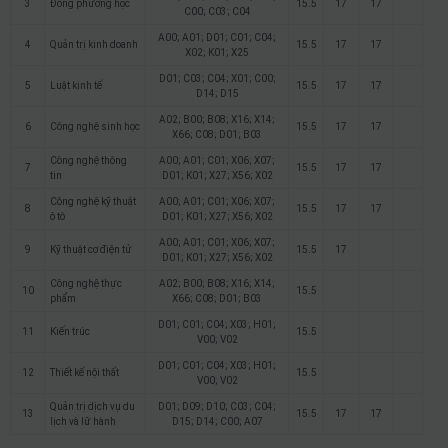
3
Đông phương học
15.5
17
17
C00; C03; C04
A00; A01; D01; C01; C04;
4
Quản trị kinh doanh
15.5
17
17
X02; K01; X25
D01; C03; C04; X01; C00;
5
Luật kinh tế
15.5
17
17
D14; D15
A02; B00; B08; X16; X14;
6
Công nghệ sinh học
15.5
17
17
X66; C08; D01; B03
Công nghệ thông
A00; A01; C01; X06; X07;
7
15.5
17
17
tin
D01; K01; X27; X56; X02
Công nghệ kỹ thuật
A00; A01; C01; X06; X07;
8
15.5
17
17
ô tô
D01; K01; X27; X56; X02
A00; A01; C01; X06; X07;
9
Kỹ thuật cơ điện tử
15.5
17
D01; K01; X27; X56; X02
Công nghệ thực
A02; B00; B08; X16; X14;
10
15.5
phẩm
X66; C08; D01; B03
D01; C01; C04; X03; H01;
11
Kiến trúc
15.5
V00; V02
D01; C01; C04; X03; H01;
12
Thiết kế nội thất
15.5
V00; V02
Quản trị dịch vụ du
D01; D09; D10; C03; C04;
13
15.5
17
17
lịch và lữ hành
D15; D14; C00; A07