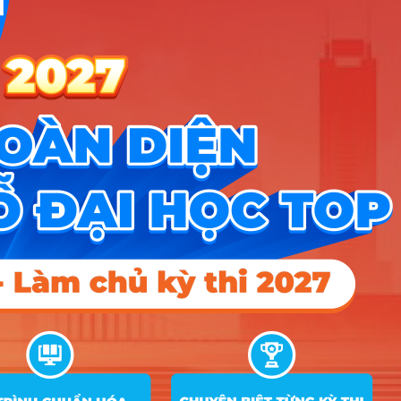
Tin tức
Tin giáo dục nổi bật
Tin tuyển sinh vào 10
Tin tuyển sinh Đại học
Về chúng tôi
Liên hệ
Điều khoản dịch vụ
Chính sách bảo mật