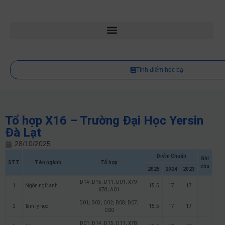
Tính điểm học bạ
Tổ hợp X16 – Trường Đại Học Yersin
Đà Lạt
28/10/2025
Điểm Chuẩn
Ghi
STT
Tên ngành
Tổ hợp
chú
2025
2024
2023
D14; D15; D11; D01; X79;
1
Ngôn ngữ anh
15.5
17
17
X78; A01
D01; B03; C02; B08; D07;
2
Tâm lý học
15.5
17
17
C00
D01; D14; D15; D11; X78;