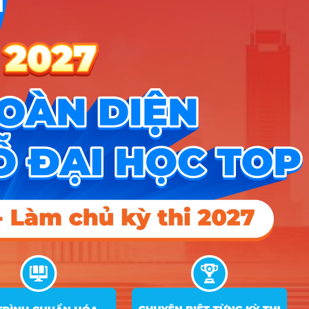
8
19.68
18
18
hàng
X09; X26; X56
A00; A01; A02; D01; X06;
9
Kế toán
19.68
18
18
X09; X26; X56
A00; A01; B00; D01; X02;
10
Công nghệ thông tin
23.19
25
21
X06; X26; X56
A02; B00; B03; B08;
11
Chăn nuôi
21
D01; X13; X14; X16
A02; B00; B03; B08;
12
Nông học
21
D01; X13; X14; X16
A02; B00; B03; B08;
13
Bảo vệ thực vật
21
D01; X13; X14; X16
A02; B00; B03; B08;
14
Lâm sinh
21
D01; X13; X14; X16
Quản lý tài nguyên
A02; B00; B03; B08;
15
21
rừng
D01; X13; X14; X16
Quản trị dịch vụ du
C00; D01; D09; D10;
16
24.18
24
18
lịch và lữ hành
D14; D15; X70; X74
Hướng nghiệp