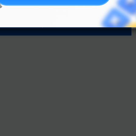
Về chúng tôi
Liên hệ
Điều khoản dịch vụ
Chính sách bảo mật