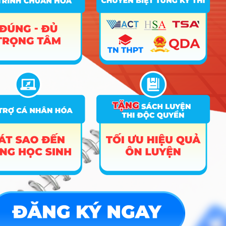
ĐĂNG KÝ NGAY
Công cụ
Trắc nghiệm MBTI
Tra cứu đề án tuyển sinh
Tư vấn hướng nghiệp
Tin tức
Tin giáo dục nổi bật
Tin tuyển sinh vào 10
Tin tuyển sinh Đại học
Về chúng tôi
Liên hệ
Điều khoản dịch vụ
Chính sách bảo mật