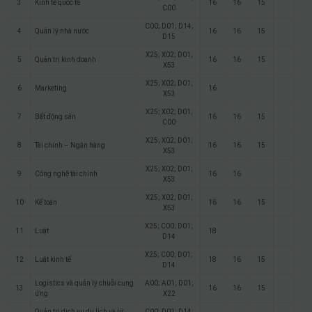
3
Kinh tế quốc tế
16
16
15
C00
C00; D01; D14;
4
Quản lý nhà nước
16
16
15
D15
X25; X02; D01;
5
Quản trị kinh doanh
16
16
15
X53
X25; X02; D01;
6
Marketing
16
X53
X25; X02; D01;
7
Bất động sản
16
16
15
C00
X25; X02; D01;
8
Tài chính – Ngân hàng
16
16
15
X53
X25; X02; D01;
9
Công nghệ tài chính
16
16
X53
X25; X02; D01;
10
Kế toán
16
16
15
X53
X25; C00; D01;
11
Luật
18
D14
X25; C00; D01;
12
Luật kinh tế
18
16
15
D14
Logistics và quản lý chuỗi cung
A00; A01; D01;
13
16
16
15
ứng
X22
Quản trị dịch vụ du lịch và lữ
C00; D01; D14;