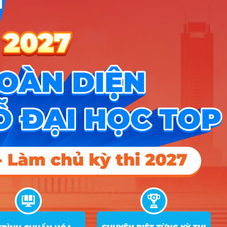
X53
X25; X02; D01;
10
Kế toán
20
20
18
X53
X25; C00; D01;
11
Luật
20
D14
X25; C00; D01;
12
Luật kinh tế
20
20
18
D14
Logistics và quản lý chuỗi cung
A00; A01; D01;
13
20
20
18
ứng
X22
Quản trị dịch vụ du lịch và lữ
C00; D01; D14;
14
20
20
18
hành
D15
Hướng nghiệp
HOCMAI