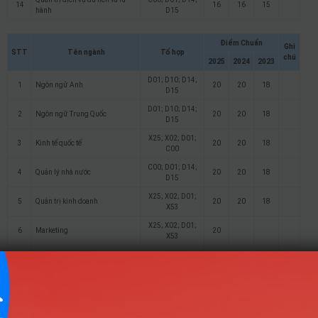
14
16
16
15
hành
D15
Điểm Chuẩn
Ghi
STT
Tên ngành
Tổ hợp
chú
2025
2024
2023
D01; D10; D14;
1
Ngôn ngữ Anh
20
20
18
D15
D01; D10; D14;
2
Ngôn ngữ Trung Quốc
20
20
18
D15
X25; X02; D01;
3
Kinh tế quốc tế
20
20
18
C00
C00; D01; D14;
4
Quản lý nhà nước
20
20
18
D15
X25; X02; D01;
5
Quản trị kinh doanh
20
20
18
X53
X25; X02; D01;
6
Marketing
20
X53
X25; X02; D01;
7
Bất động sản
20
20
18
C00
X25; X02; D01;
8
Tài chính – Ngân hàng
20
20
18
X53
X25; X02; D01;
9
Công nghệ tài chính
20
20