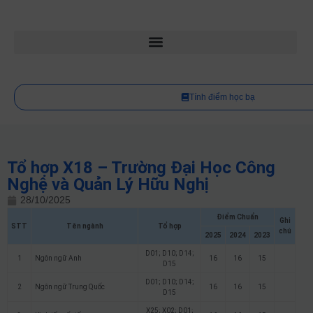
Tính điểm học bạ
Tổ hợp X18 – Trường Đại Học Công
Nghệ và Quản Lý Hữu Nghị
28/10/2025
Điểm Chuẩn
Ghi
STT
Tên ngành
Tổ hợp
chú
2025
2024
2023
D01; D10; D14;
1
Ngôn ngữ Anh
16
16
15
D15
D01; D10; D14;
2
Ngôn ngữ Trung Quốc
16
16
15
D15
X25; X02; D01;