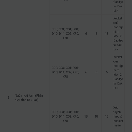
Đào tạo
tại Đắk
Lắk
Xét kết
quả
học tập
C00; C03; C04; D01;
năm
D10; D14; X02; X70;
6
6
18
lớp 12;
X78
Đào tạo
tại Đắk
Lắk
Xét kết
quả
học tập
C00; C03; C04; D01;
năm
D10; D14; X02; X70;
6
6
6
lớp 12;
X78
Đào tạo
tại Đắk
Lắk
Ngôn ngữ Anh (Phân
6
hiệu tỉnh Đắk Lắk)
Xét
C00; C03; C04; D01;
tuyển
D10; D14; X02; X70;
18
18
18
theo tổ
X78
hợp xét
tuyển