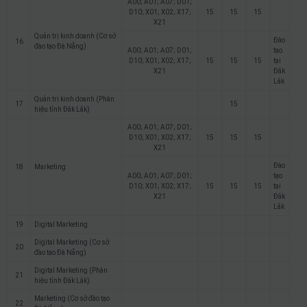
A00; A01; A07; D01;
D10; X01; X02; X17;
15
15
15
X21
Quản trị kinh doanh (Cơ sở
Đào
16
đào tạo Đà Nẵng)
A00; A01; A07; D01;
tạo
D10; X01; X02; X17;
15
15
15
tại
X21
Đắk
Lắk
Quản trị kinh doanh (Phân
17
15
hiệu tỉnh Đắk Lắk)
A00; A01; A07; D01;
D10; X01; X02; X17;
15
15
15
X21
Đào
18
Marketing
A00; A01; A07; D01;
tạo
D10; X01; X02; X17;
15
15
15
tại
X21
Đắk
Lắk
19
Digital Marketing
Digital Marketing (Cơ sở
20
đào tạo Đà Nẵng)
Digital Marketing (Phân
21
hiệu tỉnh Đắk Lắk)
Marketing (Cơ sở đào tạo
22