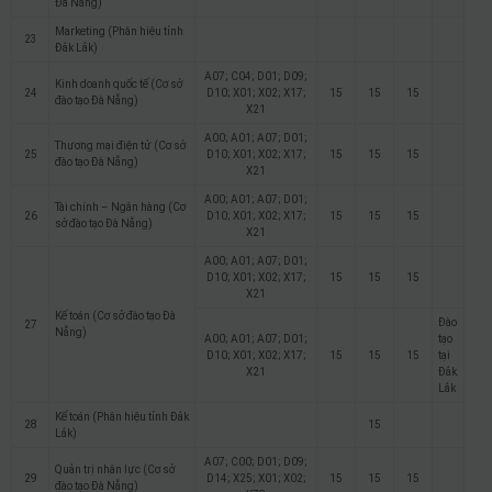
Đà Nẵng)
Marketing (Phân hiệu tỉnh
23
Đắk Lắk)
A07; C04; D01; D09;
Kinh doanh quốc tế (Cơ sở
24
D10; X01; X02; X17;
15
15
15
đào tạo Đà Nẵng)
X21
A00; A01; A07; D01;
Thương mại điện tử (Cơ sở
25
D10; X01; X02; X17;
15
15
15
đào tạo Đà Nẵng)
X21
A00; A01; A07; D01;
Tài chính – Ngân hàng (Cơ
26
D10; X01; X02; X17;
15
15
15
sở đào tạo Đà Nẵng)
X21
A00; A01; A07; D01;
D10; X01; X02; X17;
15
15
15
X21
Kế toán (Cơ sở đào tạo Đà
Đào
27
Nẵng)
A00; A01; A07; D01;
tạo
D10; X01; X02; X17;
15
15
15
tại
X21
Đắk
Lắk
Kế toán (Phân hiệu tỉnh Đắk
28
15
Lắk)
A07; C00; D01; D09;
Quản trị nhân lực (Cơ sở
29
D14; X25; X01; X02;
15
15
15
đào tạo Đà Nẵng)