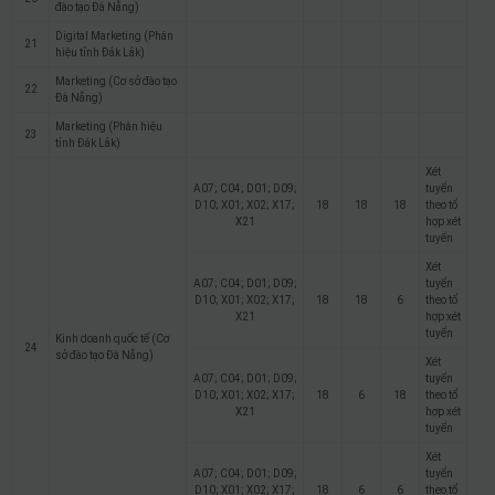
đào tạo Đà Nẵng)
Digital Marketing (Phân
21
hiệu tỉnh Đắk Lắk)
Marketing (Cơ sở đào tạo
22
Đà Nẵng)
Marketing (Phân hiệu
23
tỉnh Đắk Lắk)
Xét
A07; C04; D01; D09;
tuyển
D10; X01; X02; X17;
18
18
18
theo tổ
X21
hợp xét
tuyển
Xét
A07; C04; D01; D09;
tuyển
D10; X01; X02; X17;
18
18
6
theo tổ
X21
hợp xét
tuyển
Kinh doanh quốc tế (Cơ
24
sở đào tạo Đà Nẵng)
Xét
A07; C04; D01; D09;
tuyển
D10; X01; X02; X17;
18
6
18
theo tổ
X21
hợp xét
tuyển
Xét
A07; C04; D01; D09;
tuyển
D10; X01; X02; X17;
18
6
6
theo tổ