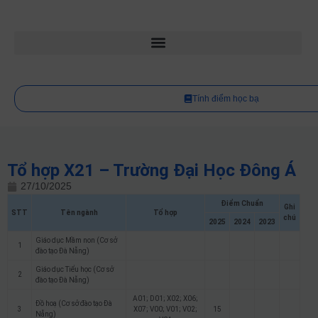
Tính điểm học bạ
Tổ hợp X21 – Trường Đại Học Đông Á
27/10/2025
Điểm Chuẩn
Ghi
STT
Tên ngành
Tổ hợp
chú
2025
2024
2023
Giáo dục Mầm non (Cơ sở
1
đào tạo Đà Nẵng)
Giáo dục Tiểu học (Cơ sở
2
đào tạo Đà Nẵng)
A01; D01; X02; X06;
Đồ hoạ (Cơ sở đào tạo Đà
3
X07; V00; V01; V02;
15
Nẵng)