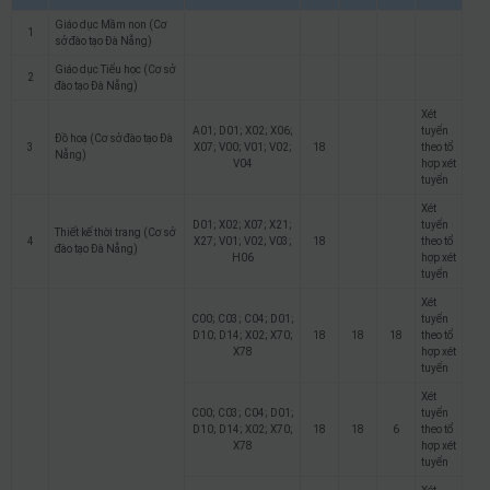
Giáo dục Mầm non (Cơ
1
sở đào tạo Đà Nẵng)
Giáo dục Tiểu học (Cơ sở
2
đào tạo Đà Nẵng)
Xét
A01; D01; X02; X06;
tuyển
Đồ hoạ (Cơ sở đào tạo Đà
3
X07; V00; V01; V02;
18
theo tổ
Nẵng)
V04
hợp xét
tuyển
Xét
D01; X02; X07; X21;
tuyển
Thiết kế thời trang (Cơ sở
4
X27; V01; V02; V03;
18
theo tổ
đào tạo Đà Nẵng)
H06
hợp xét
tuyển
Xét
C00; C03; C04; D01;
tuyển
D10; D14; X02; X70;
18
18
18
theo tổ
X78
hợp xét
tuyển
Xét
C00; C03; C04; D01;
tuyển
D10; D14; X02; X70;
18
18
6
theo tổ
X78
hợp xét
tuyển