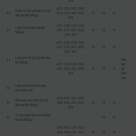
X78
A07; C00; D01; D09;
Quản trị văn phòng (Cơ sở
30
D14; X25; X01; X02;
15
15
15
đào tạo Đà Nẵng)
X78
A01; C00; C03; C04;
Luật (Cơ sở đào tạo Đà
31
D01; D14; X01; X02;
15
15
15
Nẵng)
X25; X53
A01; C00; C03; C04;
D01; D14; X01; X02;
15
15
15
X25; X53
Luật kinh tế (Cơ sở đào tạo
Đào
32
Đà Nẵng)
A01; C00; C03; C04;
tạo
D01; D14; X01; X02;
15
15
15
tại
X25
Đắk
Lắk
Luật kinh tế (Phân hiệu
33
tỉnh Đắk Lắk)
A00; A01; D01; X01;
Kỹ thuật máy tính (Cơ sở
34
X02; X06; X07; X25;
15
15
15
đào tạo Đà Nẵng)
X26
Trí tuệ nhân tạo (Cơ sở đào
35
15
15
tạo Đà Nẵng)
A00; A01; D01; X01;
X02; X06; X07; X25;
15
15
15