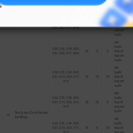
18
18
6
theo tổ
D01; X02; X17; M06
hợp xét
tuyển
Quản lý văn hoá (Cơ sở
12
đào tạo Đà Nẵng)
Xét
tuyển
C00; C03; C04; B03;
18
6
18
theo tổ
D01; X02; X17; M06
hợp xét
tuyển
Xét
tuyển
C00; C03; C04; B03;
18
6
6
theo tổ
D01; X02; X17; M06
hợp xét
tuyển
Xét
C00; C03; C04; B03;
tuyển
D01; D15; X02; X17;
18
18
18
theo tổ
X70
hợp xét
tuyển
Xét
C00; C03; C04; B03;
tuyển
D01; D15; X02; X17;
18
18
6
theo tổ
X70
hợp xét
tuyển
Tâm lý học (Cơ sở đào tạo
13
Đà Nẵng)
Xét
C00; C03; C04; B03;
tuyển
D01; D15; X02; X17;
18
6
18
theo tổ
X70
hợp xét