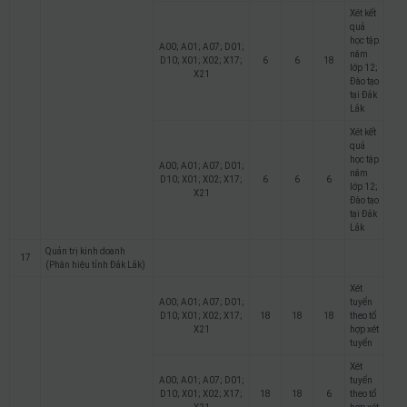
Xét kết
quả
học tập
A00; A01; A07; D01;
năm
D10; X01; X02; X17;
6
6
18
lớp 12;
X21
Đào tạo
tại Đắk
Lắk
Xét kết
quả
học tập
A00; A01; A07; D01;
năm
D10; X01; X02; X17;
6
6
6
lớp 12;
X21
Đào tạo
tại Đắk
Lắk
Quản trị kinh doanh
17
(Phân hiệu tỉnh Đắk Lắk)
Xét
A00; A01; A07; D01;
tuyển
D10; X01; X02; X17;
18
18
18
theo tổ
X21
hợp xét
tuyển
Xét
A00; A01; A07; D01;
tuyển
D10; X01; X02; X17;
18
18
6
theo tổ