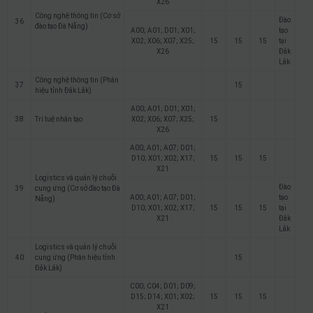
X26
Công nghệ thông tin (Cơ sở
Đào
36
đào tạo Đà Nẵng)
A00; A01; D01; X01;
tạo
X02; X06; X07; X25;
15
15
15
tại
X26
Đắk
Lắk
Công nghệ thông tin (Phân
37
15
hiệu tỉnh Đắk Lắk)
A00; A01; D01; X01;
38
Trí tuệ nhân tạo
X02; X06; X07; X25;
15
X26
A00; A01; A07; D01;
D10; X01; X02; X17;
15
15
15
X21
Logistics và quản lý chuỗi
Đào
39
cung ứng (Cơ sở đào tạo Đà
A00; A01; A07; D01;
tạo
Nẵng)
D10; X01; X02; X17;
15
15
15
tại
X21
Đắk
Lắk
Logistics và quản lý chuỗi
40
cung ứng (Phân hiệu tỉnh
15
Đắk Lắk)
C00; C04; D01; D09;
D15; D14; X01; X02;
15
15
15
X21