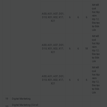
Xét kết
quả
học tập
A00; A01; A07; D01;
năm
D10; X01; X02; X17;
6
6
6
lớp 12;
X21
Đào tạo
tại Đắk
Lắk
Xét kết
quả
học tập
A00; A01; A07; D01;
năm
D10; X01; X02; X17;
6
6
18
lớp 12;
X21
Đào tạo
tại Đắk
Lắk
Xét kết
quả
học tập
A00; A01; A07; D01;
năm
D10; X01; X02; X17;
6
6
6
lớp 12;
X21
Đào tạo
tại Đắk
Lắk
19
Digital Marketing
Digital Marketing (Cơ sở
20