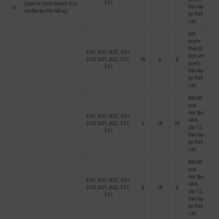
X21
Quản trị kinh doanh (Cơ
Đào tạo
16
sở đào tạo Đà Nẵng)
tại Đắk
Lắk
Xét
tuyển
theo tổ
A00; A01; A07; D01;
hợp xét
D10; X01; X02; X17;
18
6
6
tuyển;
X21
Đào tạo
tại Đắk
Lắk
Xét kết
quả
học tập
A00; A01; A07; D01;
năm
D10; X01; X02; X17;
6
18
18
lớp 12;
X21
Đào tạo
tại Đắk
Lắk
Xét kết
quả
học tập
A00; A01; A07; D01;
năm
D10; X01; X02; X17;
6
18
6
lớp 12;
X21
Đào tạo
tại Đắk
Lắk