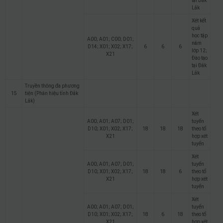
tại Đắk
Lắk
Xét kết
quả
học tập
A00; A01; C00; D01;
năm
D14; X01; X02; X17;
6
6
6
lớp 12;
X21
Đào tạo
tại Đắk
Lắk
Truyền thông đa phương
15
tiện (Phân hiệu tỉnh Đắk
Lắk)
Xét
A00; A01; A07; D01;
tuyển
D10; X01; X02; X17;
18
18
18
theo tổ
X21
hợp xét
tuyển
Xét
A00; A01; A07; D01;
tuyển
D10; X01; X02; X17;
18
18
6
theo tổ
X21
hợp xét
tuyển
Xét
A00; A01; A07; D01;
tuyển
D10; X01; X02; X17;
18
6
18
theo tổ
X21
hợp xét