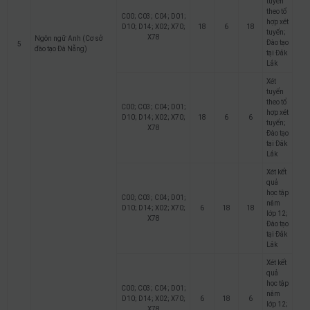
tuyển
theo tổ
C00; C03; C04; D01;
hợp xét
D10; D14; X02; X70;
18
6
18
tuyển;
X78
Ngôn ngữ Anh (Cơ sở
Đào tạo
5
đào tạo Đà Nẵng)
tại Đắk
Lắk
Xét
tuyển
theo tổ
C00; C03; C04; D01;
hợp xét
D10; D14; X02; X70;
18
6
6
tuyển;
X78
Đào tạo
tại Đắk
Lắk
Xét kết
quả
học tập
C00; C03; C04; D01;
năm
D10; D14; X02; X70;
6
18
18
lớp 12;
X78
Đào tạo
tại Đắk
Lắk
Xét kết
quả
học tập
C00; C03; C04; D01;
năm
D10; D14; X02; X70;
6
18
6
lớp 12;
X78