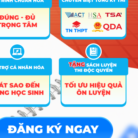
C00; C03; C04; D01;
tuyển
D10; D14; X02; X70;
18
18
6
theo tổ
X78
hợp xét
tuyển
Ngôn ngữ Hàn Quốc (Cơ
10
sở đào tạo Đà Nẵng)
Xét
C00; C03; C04; D01;
tuyển
D10; D14; X02; X70;
18
6
18
theo tổ
X78
hợp xét
tuyển
Xét
C00; C03; C04; D01;
tuyển
D10; D14; X02; X70;
18
6
6
theo tổ
X78
hợp xét
tuyển
Xét
tuyển
Văn học (Cơ sở đào tạo Đà
C00; C03; C04; D01;
11
18
theo tổ
Nẵng)
D14; D15; X70; X78
hợp xét
tuyển
Xét
tuyển
C00; C03; C04; B03;
18
18
18
theo tổ
D01; X02; X17; M06
hợp xét
tuyển
Xét
tuyển
C00; C03; C04; B03;