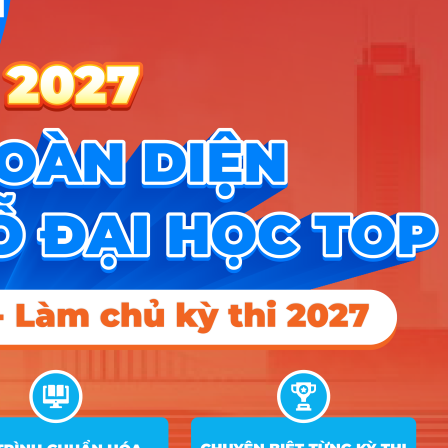
Xét
C00; C03; C04; D01;
tuyển
D10; D14; X02; X70;
18
18
18
theo tổ
X78
hợp xét
tuyển
Xét
C00; C03; C04; D01;
tuyển
D10; D14; X02; X70;
18
18
6
theo tổ
X78
hợp xét
tuyển
Ngôn ngữ Nhật (Cơ sở
9
đào tạo Đà Nẵng)
Xét
C00; C03; C04; D01;
tuyển
D10; D14; X02; X70;
18
6
18
theo tổ
X78
hợp xét
tuyển
Xét
C00; C03; C04; D01;
tuyển
D10; D14; X02; X70;
18
6
6
theo tổ
X78
hợp xét
tuyển
Xét
C00; C03; C04; D01;
tuyển
D10; D14; X02; X70;
18
18
18
theo tổ
X78
hợp xét
tuyển
Xét