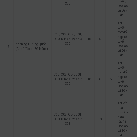
tuyển;
X78
Đào tạo
tại Đắk
Lắk
Xét
tuyển
theo tổ
C00; C03; C04; D01;
hợp xét
D10; D14; X02; X70;
18
6
18
tuyển;
X78
Ngôn ngữ Trung Quốc
Đào tạo
7
(Cơ sở đào tạo Đà Nẵng)
tại Đắk
Lắk
Xét
tuyển
theo tổ
C00; C03; C04; D01;
hợp xét
D10; D14; X02; X70;
18
6
6
tuyển;
X78
Đào tạo
tại Đắk
Lắk
Xét kết
quả
học tập
C00; C03; C04; D01;
năm
D10; D14; X02; X70;
6
18
18
lớp 12;
X78
Đào tạo
tại Đắk
Lắk