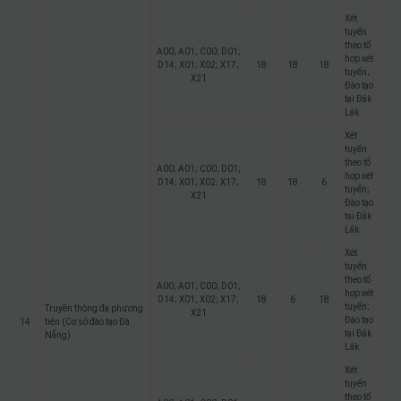
Xét
tuyển
theo tổ
A00; A01; C00; D01;
hợp xét
D14; X01; X02; X17;
18
18
18
tuyển;
X21
Đào tạo
tại Đắk
Lắk
Xét
tuyển
theo tổ
A00; A01; C00; D01;
hợp xét
D14; X01; X02; X17;
18
18
6
tuyển;
X21
Đào tạo
tại Đắk
Lắk
Xét
tuyển
theo tổ
A00; A01; C00; D01;
hợp xét
D14; X01; X02; X17;
18
6
18
tuyển;
Truyền thông đa phương
X21
Đào tạo
14
tiện (Cơ sở đào tạo Đà
tại Đắk
Nẵng)
Lắk
Xét
tuyển
theo tổ