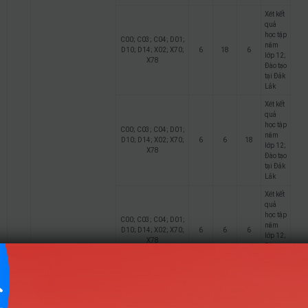
Xét kết
quả
học tập
C00; C03; C04; D01;
năm
D10; D14; X02; X70;
6
18
6
lớp 12;
X78
Đào tạo
tại Đắk
Lắk
Xét kết
quả
học tập
C00; C03; C04; D01;
năm
D10; D14; X02; X70;
6
6
18
lớp 12;
X78
Đào tạo
tại Đắk
Lắk
Xét kết
quả
học tập
C00; C03; C04; D01;
năm
D10; D14; X02; X70;
6
6
6
lớp 12;
X78
Đào tạo
tại Đắk
Lắk
Ngôn ngữ Trung Quốc
8
(Phân hiệu tỉnh Đắk Lắk)