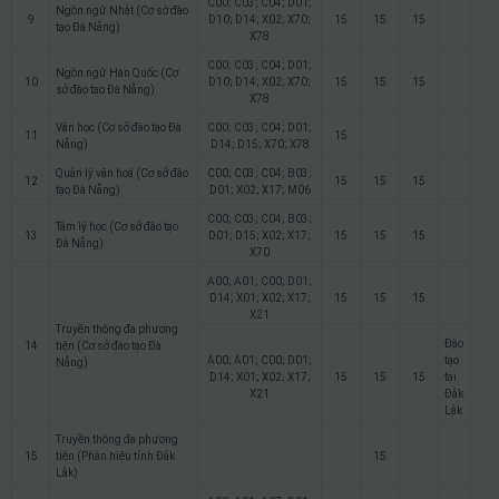
C00; C03; C04; D01;
Ngôn ngữ Nhật (Cơ sở đào
9
D10; D14; X02; X70;
15
15
15
tạo Đà Nẵng)
X78
C00; C03; C04; D01;
Ngôn ngữ Hàn Quốc (Cơ
10
D10; D14; X02; X70;
15
15
15
sở đào tạo Đà Nẵng)
X78
Văn học (Cơ sở đào tạo Đà
C00; C03; C04; D01;
11
15
Nẵng)
D14; D15; X70; X78
Quản lý văn hoá (Cơ sở đào
C00; C03; C04; B03;
12
15
15
15
tạo Đà Nẵng)
D01; X02; X17; M06
C00; C03; C04; B03;
Tâm lý học (Cơ sở đào tạo
13
D01; D15; X02; X17;
15
15
15
Đà Nẵng)
X70
A00; A01; C00; D01;
D14; X01; X02; X17;
15
15
15
X21
Truyền thông đa phương
Đào
14
tiện (Cơ sở đào tạo Đà
A00; A01; C00; D01;
tạo
Nẵng)
D14; X01; X02; X17;
15
15
15
tại
X21
Đắk
Lắk
Truyền thông đa phương
15
tiện (Phân hiệu tỉnh Đắk
15
Lắk)