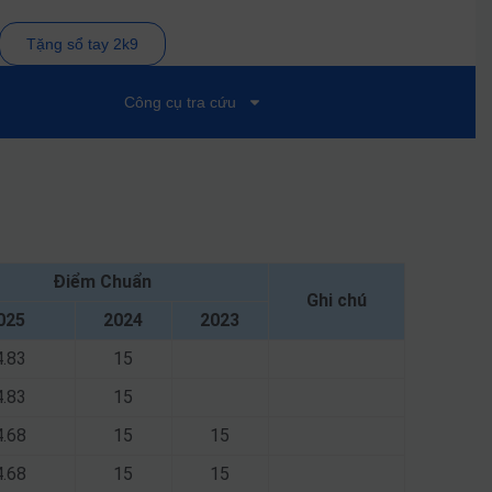
Tặng sổ tay 2k9
Công cụ tra cứu
Điểm Chuẩn
Ghi chú
025
2024
2023
4.83
15
4.83
15
4.68
15
15
4.68
15
15