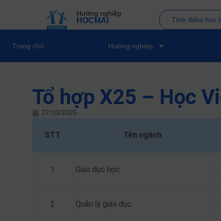
Hướng nghiệp
Tính điểm học 
HOCMAI
Trang chủ
Hướng nghiệp
Tổ hợp X25 – Học Vi
27/10/2025
STT
Tên ngành
1
Giáo dục học
2
Quản lý giáo dục