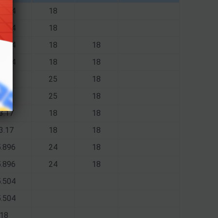
.864
18
.864
18
.744
18
18
.744
18
18
26.4
25
18
26.4
25
18
3.17
18
18
3.17
18
18
.896
24
18
.896
24
18
.504
.504
18