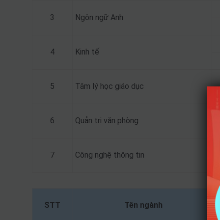
3
Ngôn ngữ Anh
4
Kinh tế
5
Tâm lý học giáo dục
6
Quản trị văn phòng
7
Công nghệ thông tin
STT
Tên ngành