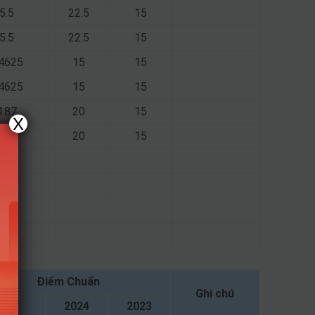
5.5
22.5
15
5.5
22.5
15
.4625
15
15
.4625
15
15
4.87
20
15
X
4.87
20
15
4.38
4.38
15
15
Điểm Chuẩn
Ghi chú
025
2024
2023