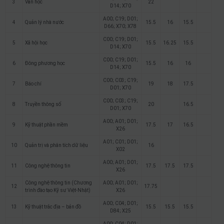
3
Văn học
22
D14; X70
A00; C19; D01;
4
Quản lý nhà nước
15.5
16
15.5
D66; X70; X78
C00; C19; D01;
5
Xã hội học
15.5
16.25
15.5
D14; X70
C00; C19; D01;
6
Đông phương học
15.5
16
16
D14; X70
C00; C03; C19;
7
Báo chí
19
18
17.5
D01; X70
C00; C03; C19;
8
Truyền thông số
20
16.5
D01; X70
A00; A01; D01;
9
Kỹ thuật phần mềm
17.5
17
16.5
X26
A01; C01; D01;
10
Quản trị và phân tích dữ liệu
16
X02
A00; A01; D01;
11
Công nghệ thông tin
17.5
17.5
17.5
X26
Công nghệ thông tin (Chương
A00; A01; D01;
12
17.75
trình đào tạo Kỹ sư Việt-Nhật)
X26
A00; C04; D01;
13
Kỹ thuật trắc địa – bản đồ
15.5
15.5
15.5
D84; X25
A00; C04; D01;