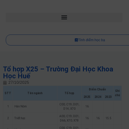
Tính điểm học bạ
Tổ hợp X25 – Trường Đại Học Khoa
Học Huế
27/10/2025
Điểm Chuẩn
Ghi
STT
Tên ngành
Tổ hợp
chú
2025
2024
2023
C00; C19; D01;
1
Hán Nôm
16
D14; X70
A00; C19; D01;
2
Triết học
16
16
15.5
D66; X70; X78
C00; C19; D01;