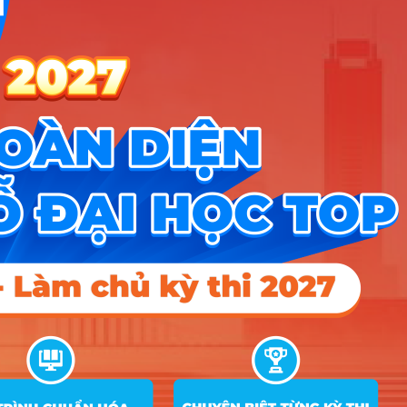
11
Công nghệ thông tin
20.5
20.5
Công nghệ thông tin (Chương trình đào tạo
12
Kỹ sư Việt-Nhật)
13
Kỹ thuật trắc địa – bản đồ
18.5
18.5
14
Địa kỹ thuật xây dựng
18.5
18
15
Công tác xã hội
19
18
16
Quản lý tài nguyên và môi trường
18.5
18
Hướng nghiệp
HOCMAI
ĐĂNG KÝ NGAY