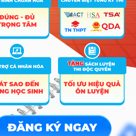
Công cụ
Trắc nghiệm MBTI
Tra cứu đề án tuyển sinh
Tư vấn hướng nghiệp
Tin tức
Tin giáo dục nổi bật
Tin tuyển sinh vào 10
Tin tuyển sinh Đại học
Về chúng tôi
Liên hệ
Điều khoản dịch vụ
Chính sách bảo mật