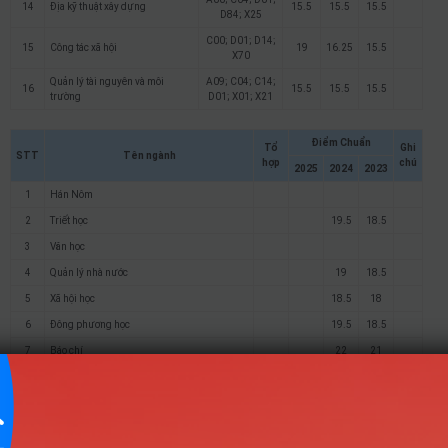
14
Địa kỹ thuật xây dựng
15.5
15.5
15.5
D84; X25
C00; D01; D14;
15
Công tác xã hội
19
16.25
15.5
X70
Quản lý tài nguyên và môi
A09; C04; C14;
16
15.5
15.5
15.5
trường
D01; X01; X21
Điểm Chuẩn
Tổ
Ghi
STT
Tên ngành
hợp
chú
2025
2024
2023
1
Hán Nôm
2
Triết học
19.5
18.5
3
Văn học
4
Quản lý nhà nước
19
18.5
5
Xã hội học
18.5
18
6
Đông phương học
19.5
18.5
7
Báo chí
22
21
8
Truyền thông số
9
Kỹ thuật phần mềm
20
19
10
Quản trị và phân tích dữ liệu