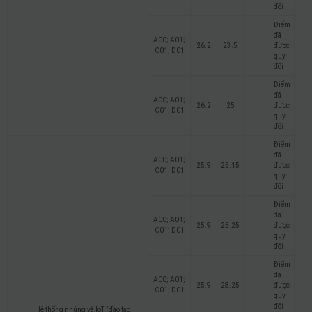
đổi
Điểm
đã
A00; A01;
26.2
23.5
được
C01; D01
quy
đổi
Điểm
đã
A00; A01;
26.2
25
được
C01; D01
quy
đổi
Điểm
đã
A00; A01;
25.9
25.15
được
C01; D01
quy
đổi
Điểm
đã
A00; A01;
25.9
25.25
được
C01; D01
quy
đổi
Điểm
đã
A00; A01;
25.9
28.25
được
C01; D01
quy
đổi
Hệ thống nhúng và IoT (đào tạo