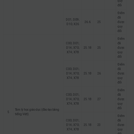
quy
đổi
Điểm
đã
D01; D09;
26.6
25
được
D10; X26
quy
đổi
Điểm
C00; D01;
đã
D14; X70;
25.18
25
được
X74; X78
quy
đổi
Điểm
C00; D01;
đã
D14; X70;
25.18
26
được
X74; X78
quy
đổi
Điểm
C00; D01;
đã
D14; X70;
25.18
27
được
X74; X78
quy
đổi
Tâm lý học giáo dục (đào tạo bằng
5
tiếng Việt)
Điểm
C00; D01;
đã
D14; X70;
25.18
23
được
X74; X78
quy
đổi