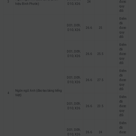
3
24
được
hiệu Bình Phước)
D10; X26
quy
đổi
Điểm
đã
D01; D09;
26.6
25
được
D10; X26
quy
đổi
Điểm
đã
D01; D09;
26.6
25.5
được
D10; X26
quy
đổi
Điểm
đã
D01; D09;
26.6
27.5
được
D10; X26
quy
đổi
Ngôn ngữ Anh (đào tạo bằng tiếng
4
Việt)
Điểm
đã
D01; D09;
26.6
23.5
được
D10; X26
quy
đổi
Điểm
đã
D01; D09;
26.6
24
được
D10; X26