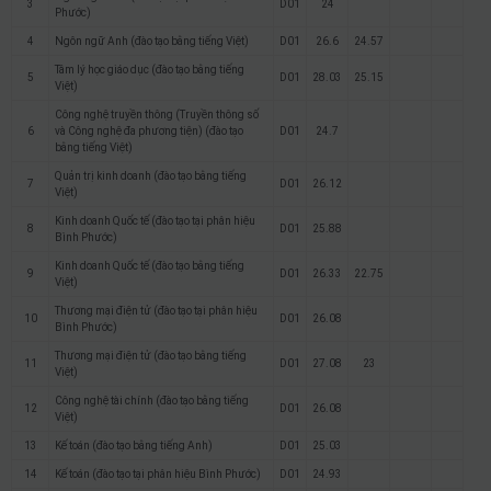
3
D01
24
Phước)
4
Ngôn ngữ Anh (đào tạo bằng tiếng Việt)
D01
26.6
24.57
Tâm lý học giáo dục (đào tạo bằng tiếng
5
D01
28.03
25.15
Việt)
Công nghệ truyền thông (Truyền thông số
6
và Công nghệ đa phương tiện) (đào tạo
D01
24.7
bằng tiếng Việt)
Quản trị kinh doanh (đào tạo bằng tiếng
7
D01
26.12
Việt)
Kinh doanh Quốc tế (đào tạo tại phân hiệu
8
D01
25.88
Bình Phước)
Kinh doanh Quốc tế (đào tạo bằng tiếng
9
D01
26.33
22.75
Việt)
Thương mại điện tử (đào tạo tại phân hiệu
10
D01
26.08
Bình Phước)
Thương mại điện tử (đào tạo bằng tiếng
11
D01
27.08
23
Việt)
Công nghệ tài chính (đào tạo bằng tiếng
12
D01
26.08
Việt)
13
Kế toán (đào tạo bằng tiếng Anh)
D01
25.03
14
Kế toán (đào tạo tại phân hiệu Bình Phước)
D01
24.93