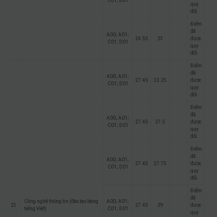
C01; D01
quy
đổi
Điểm
đã
A00; A01;
24.55
23
được
C01; D01
quy
đổi
Điểm
đã
A00; A01;
27.45
22.25
được
C01; D01
quy
đổi
Điểm
đã
A00; A01;
27.45
27.5
được
C01; D01
quy
đổi
Điểm
đã
A00; A01;
27.45
27.75
được
C01; D01
quy
đổi
Điểm
đã
Công nghệ thông tin (đào tạo bằng
A00; A01;
23
27.45
29
được
tiếng Việt)
C01; D01
quy