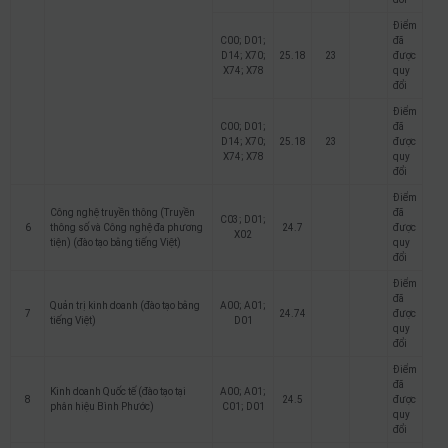
Điểm
C00; D01;
đã
D14; X70;
25.18
23
được
X74; X78
quy
đổi
Điểm
C00; D01;
đã
D14; X70;
25.18
23
được
X74; X78
quy
đổi
Điểm
Công nghệ truyền thông (Truyền
đã
C03; D01;
6
thông số và Công nghệ đa phương
24.7
được
X02
tiện) (đào tạo bằng tiếng Việt)
quy
đổi
Điểm
đã
Quản trị kinh doanh (đào tạo bằng
A00; A01;
7
24.74
được
tiếng Việt)
D01
quy
đổi
Điểm
đã
Kinh doanh Quốc tế (đào tạo tại
A00; A01;
8
24.5
được
phân hiệu Bình Phước)
C01; D01
quy
đổi