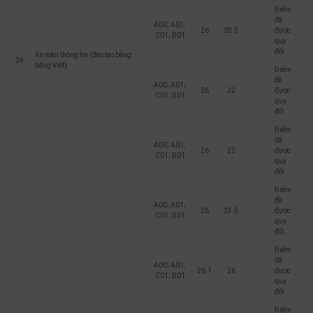
Điểm
đã
A00; A01;
26
28.5
được
C01; D01
quy
đổi
An toàn thông tin (đào tạo bằng
24
tiếng Việt)
Điểm
đã
A00; A01;
26
22
được
C01; D01
quy
đổi
Điểm
đã
A00; A01;
26
22
được
C01; D01
quy
đổi
Điểm
đã
A00; A01;
26
23.5
được
C01; D01
quy
đổi
Điểm
đã
A00; A01;
26.1
26
được
C01; D01
quy
đổi
Điểm