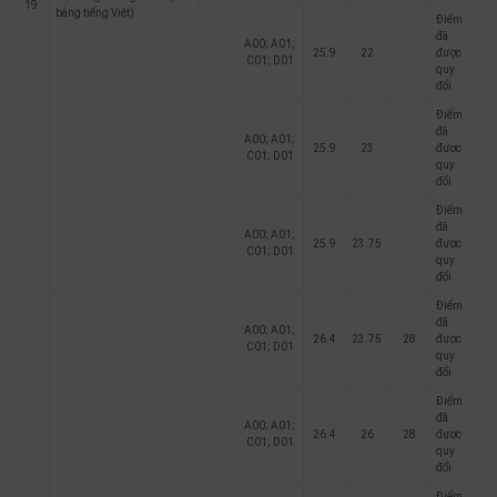
19
bằng tiếng Việt)
Điểm
đã
A00; A01;
25.9
22
được
C01; D01
quy
đổi
Điểm
đã
A00; A01;
25.9
23
được
C01; D01
quy
đổi
Điểm
đã
A00; A01;
25.9
23.75
được
C01; D01
quy
đổi
Điểm
đã
A00; A01;
26.4
23.75
28
được
C01; D01
quy
đổi
Điểm
đã
A00; A01;
26.4
26
28
được
C01; D01
quy
đổi
Điểm