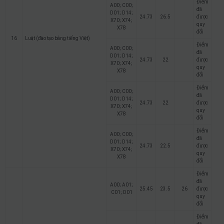
Điểm
A00; C00;
đã
D01; D14;
24.73
26.5
được
X70; X74;
quy
X78
đổi
16
Luật (đào tạo bằng tiếng Việt)
Điểm
A00; C00;
đã
D01; D14;
24.73
22
được
X70; X74;
quy
X78
đổi
Điểm
A00; C00;
đã
D01; D14;
24.73
22
được
X70; X74;
quy
X78
đổi
Điểm
A00; C00;
đã
D01; D14;
24.73
22.5
được
X70; X74;
quy
X78
đổi
Điểm
đã
A00; A01;
25.45
23.5
26
được
C01; D01
quy
đổi
Điểm