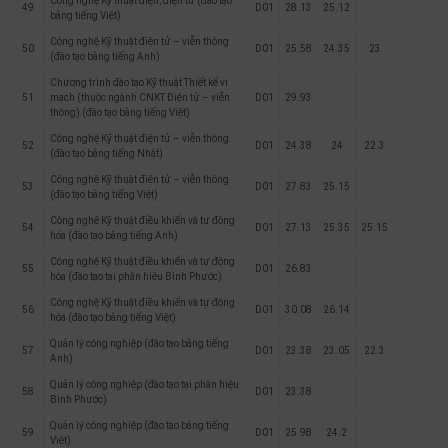
Công nghệ Kỹ thuật điện, điện tử (đào tạo
49
D01
28.13
25.12
bằng tiếng Việt)
Công nghệ Kỹ thuật điện tử – viễn thông
50
D01
25.58
24.35
23
(đào tạo bằng tiếng Anh)
Chương trình đào tạo Kỹ thuật Thiết kế vi
51
mạch (thuộc ngành CNKT Điện tử – viễn
D01
29.93
thông) (đào tạo bằng tiếng Việt)
Công nghệ Kỹ thuật điện tử – viễn thông
52
D01
24.38
24
22.3
(đào tạo bằng tiếng Nhật)
Công nghệ Kỹ thuật điện tử – viễn thông
53
D01
27.83
25.15
(đào tạo bằng tiếng Việt)
Công nghệ Kỹ thuật điều khiển và tự động
54
D01
27.13
25.35
25.15
hóa (đào tạo bằng tiếng Anh)
Công nghệ Kỹ thuật điều khiển và tự động
55
D01
26.83
hóa (đào tạo tại phân hiệu Bình Phước)
Công nghệ Kỹ thuật điều khiển và tự động
56
D01
30.08
26.14
hóa (đào tạo bằng tiếng Việt)
Quản lý công nghiệp (đào tạo bằng tiếng
57
D01
23.38
23.05
22.3
Anh)
Quản lý công nghiệp (đào tạo tại phân hiệu
58
D01
23.38
Bình Phước)
Quản lý công nghiệp (đào tạo bằng tiếng
59
D01
25.98
24.2
Việt)