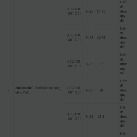
Điểm
đã
A00; A01;
24.95
24.25
được
C01; D01
quy
đổi
Điểm
đã
A00; A01;
24.95
26.75
được
C01; D01
quy
đổi
Điểm
đã
A00; A01;
24.95
27
được
C01; D01
quy
đổi
Điểm
đã
Kinh doanh Quốc tế (đào tạo bằng
A00; A01;
9
24.95
28
được
tiếng Việt)
C01; D01
quy
đổi
Điểm
đã
A00; A01;
24.95
23.5
được
C01; D01
quy
đổi
Điểm