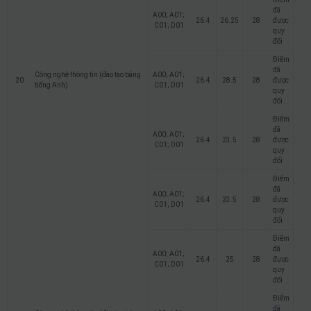
đã
A00; A01;
26.4
26.25
28
được
C01; D01
quy
đổi
Điểm
đã
Công nghệ thông tin (đào tạo bằng
A00; A01;
20
26.4
28.5
28
được
tiếng Anh)
C01; D01
quy
đổi
Điểm
đã
A00; A01;
26.4
23.5
28
được
C01; D01
quy
đổi
Điểm
đã
A00; A01;
26.4
23.5
28
được
C01; D01
quy
đổi
Điểm
đã
A00; A01;
26.4
25
28
được
C01; D01
quy
đổi
Điểm
đã