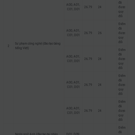
đã
A00; A01;
26.79
24
được
C01; D01
quy
đổi
Điểm
đã
A00; A01;
26.79
26
được
C01; D01
quy
đổi
Sư phạm công nghệ (đào tạo bằng
2
tiếng Việt)
Điểm
đã
A00; A01;
26.79
24
được
C01; D01
quy
đổi
Điểm
đã
A00; A01;
26.79
24
được
C01; D01
quy
đổi
Điểm
đã
A00; A01;
26.79
24
được
C01; D01
quy
đổi
Điểm
đã
Ngôn ngữ Anh (đào tạo tại phân
D01; D09;