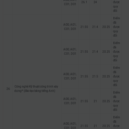
26.1
24
được
C01; D01
quy
đổi
Điểm
đã
A00; A01;
21.55
21.4
20.25
được
C01; D01
quy
đổi
Điểm
đã
A00; A01;
21.55
21.4
20.25
được
C01; D01
quy
đổi
Điểm
đã
A00; A01;
21.55
21.5
20.25
được
C01; D01
quy
đổi
Công nghệ Kỹ thuật công trình xây
26
dựng* (đào tạo bằng tiếng Anh)
Điểm
đã
A00; A01;
21.55
21
20.25
được
C01; D01
quy
đổi
Điểm
đã
A00; A01;
21.55
21
20.25
được
C01; D01