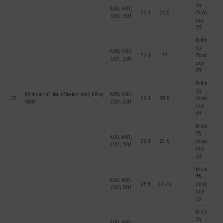
đã
A00; A01;
26.1
26.5
được
C01; D01
quy
đổi
Điểm
đã
A00; A01;
26.1
27
được
C01; D01
quy
đổi
Điểm
đã
Kỹ thuật dữ liệu (đào tạo bằng tiếng
A00; A01;
25
26.1
28.5
được
Việt)
C01; D01
quy
đổi
Điểm
đã
A00; A01;
26.1
23.5
được
C01; D01
quy
đổi
Điểm
đã
A00; A01;
26.1
23.75
được
C01; D01
quy
đổi
Điểm
đã
A00; A01;