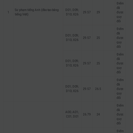
Điểm
đã
Sư phạm tiếng Anh (đào tạo bằng
D01; D09;
1
29.57
29
được
tiếng Việt)
D10; X26
quy
đổi
Điểm
đã
D01; D09;
29.57
25
được
D10; X26
quy
đổi
Điểm
đã
D01; D09;
29.57
25
được
D10; X26
quy
đổi
Điểm
đã
D01; D09;
29.57
26.5
được
D10; X26
quy
đổi
Điểm
đã
A00; A01;
26.79
24
được
C01; D01
quy
đổi
Điểm