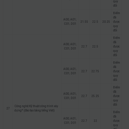
quy
đổi
Điểm
đã
A00; A01;
21.55
22.5
20.25
được
C01; D01
quy
đổi
Điểm
đã
A00; A01;
22.7
22.5
được
C01; D01
quy
đổi
Điểm
đã
A00; A01;
22.7
22.75
được
C01; D01
quy
đổi
Điểm
đã
A00; A01;
22.7
25.25
được
C01; D01
quy
đổi
Công nghệ Kỹ thuật công trình xây
27
dựng* (đào tạo bằng tiếng Việt)
Điểm
đã
A00; A01;
22.7
22
được
C01; D01
quy