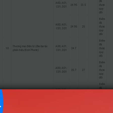
đã
A00; A01;
24.95
23.5
được
C01; D01
quy
đổi
Điểm
đã
A00; A01;
24.95
25
được
C01; D01
quy
đổi
Điểm
đã
Thương mại điện tử (đào tạo tại
A00; A01;
10
24.7
được
phân hiệu Bình Phước)
C01; D01
quy
đổi
Điểm
đã
A00; A01;
25.7
27
được
C01; D01
quy
đổi
Điểm
đã
A00; A01;
25.7
27
được
C01; D01
quy
đổi
Điểm
đã
A00; A01;