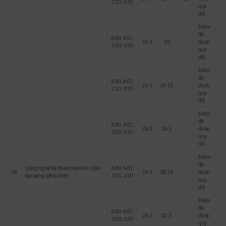
C01; D01
quy
đổi
Điểm
đã
A00; A01;
26.2
26
được
C01; D01
quy
đổi
Điểm
đã
A00; A01;
26.2
26.25
được
C01; D01
quy
đổi
Điểm
đã
A00; A01;
26.2
26.5
được
C01; D01
quy
đổi
Điểm
đã
Công nghệ Kỹ thuật máy tính (đào
A00; A01;
18
26.2
28.75
được
tạo bằng tiếng Việt)
C01; D01
quy
đổi
Điểm
đã
A00; A01;
26.2
23.5
được
C01; D01
quy