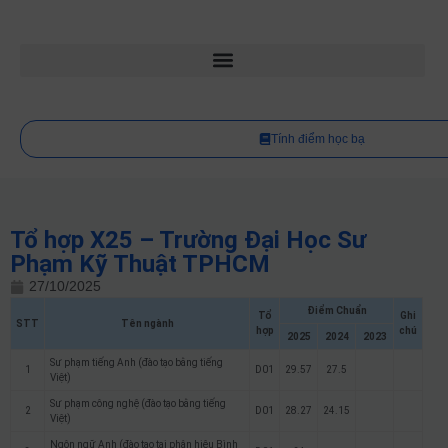
Tính điểm học bạ
Tổ hợp X25 – Trường Đại Học Sư
Phạm Kỹ Thuật TPHCM
27/10/2025
Điểm Chuẩn
Tổ
Ghi
STT
Tên ngành
hợp
chú
2025
2024
2023
Sư phạm tiếng Anh (đào tạo bằng tiếng
1
D01
29.57
27.5
Việt)
Sư phạm công nghệ (đào tạo bằng tiếng
2
D01
28.27
24.15
Việt)
Ngôn ngữ Anh (đào tạo tại phân hiệu Bình