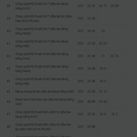
Công nghệ Kỹ thuật ô tô * (đào tạo bằng
38
D01
25.53
24.75
24.38
tiếng Anh)
Công nghệ Kỹ thuật ô tô * (đào tạo tại phân
39
D01
23.98
hiệu Bình Phước)
Công nghệ Kỹ thuật ô tô * (đào tạo bằng
40
D01
24.93
25
tiếng Nhật)
Công nghệ Kỹ thuật ô tô * (đào tạo bằng
41
D01
27.03
25.39
tiếng Việt)
Công nghệ Kỹ thuật nhiệt (đào tạo bằng
42
D01
23.68
21
23.75
tiếng Anh)
Công nghệ Kỹ thuật nhiệt (đào tạo bằng
43
D01
26.08
24.4
tiếng Nhật)
Công nghệ Kỹ thuật nhiệt (đào tạo bằng
44
D01
26.08
24.4
tiếng Việt)
45
Năng lượng tái tạo (đào tạo bằng tiếng Việt)
D01
25.38
23.15
Robot và trí tuệ nhân tạo (đào tạo bằng tiếng
46
D01
28.88
25.66
Việt)
Công nghệ Kỹ thuật điện, điện tử (đào tạo
47
D01
25.63
24.5
23.5
bằng tiếng Anh)
Công nghệ Kỹ thuật điện, điện tử (đào tạo
48
D01
24.88
tại phân hiệu Bình Phước)