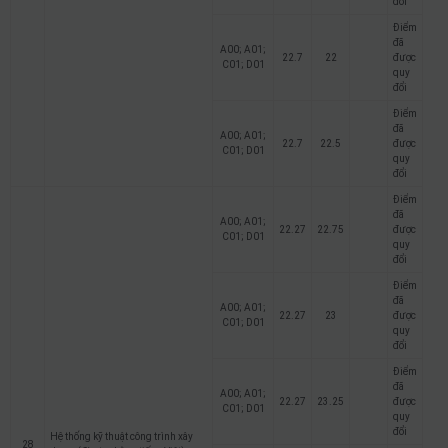
đổi
Điểm
đã
A00; A01;
22.7
22
được
C01; D01
quy
đổi
Điểm
đã
A00; A01;
22.7
22.5
được
C01; D01
quy
đổi
Điểm
đã
A00; A01;
22.27
22.75
được
C01; D01
quy
đổi
Điểm
đã
A00; A01;
22.27
23
được
C01; D01
quy
đổi
Điểm
đã
A00; A01;
22.27
23.25
được
C01; D01
quy
đổi
Hệ thống kỹ thuật công trình xây
28