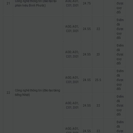
Công nghệ thông tin (đào tạo tại
A00; A01;
21
24.75
được
phân hiệu Bình Phước)
C01; D01
quy
đổi
Điểm
đã
A00; A01;
24.55
22
được
C01; D01
quy
đổi
Điểm
đã
A00; A01;
24.55
23
được
C01; D01
quy
đổi
Điểm
đã
A00; A01;
24.55
25.5
được
C01; D01
quy
đổi
Công nghệ thông tin (đào tạo bằng
22
tiếng Nhật)
Điểm
đã
A00; A01;
24.55
22
được
C01; D01
quy
đổi
Điểm
đã
A00; A01;
24.55
22
được