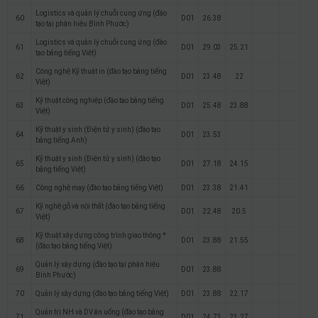
Logistics và quản lý chuỗi cung ứng (đào
60
D01
26.38
tạo tại phân hiệu Bình Phước)
Logistics và quản lý chuỗi cung ứng (đào
61
D01
29.03
25.21
tạo bằng tiếng Việt)
Công nghệ Kỹ thuật in (đào tạo bằng tiếng
62
D01
23.48
22
Việt)
Kỹ thuật công nghiệp (đào tạo bằng tiếng
63
D01
25.48
23.88
Việt)
Kỹ thuật y sinh (Điện tử y sinh) (đào tạo
64
D01
23.53
bằng tiếng Anh)
Kỹ thuật y sinh (Điện tử y sinh) (đào tạo
65
D01
27.18
24.15
bằng tiếng Việt)
66
Công nghệ may (đào tạo bằng tiếng Việt)
D01
23.38
21.41
Kỹ nghệ gỗ và nội thất (đào tạo bằng tiếng
67
D01
22.48
20.5
Việt)
Kỹ thuật xây dựng công trình giao thông *
68
D01
23.88
21.55
(đào tạo bằng tiếng Việt)
Quản lý xây dựng (đào tạo tại phân hiệu
69
D01
23.88
Bình Phước)
70
Quản lý xây dựng (đào tạo bằng tiếng Việt)
D01
23.88
22.17
Quản trị NH và DV ăn uống (đào tạo bằng
71
D01
24.73
23.27