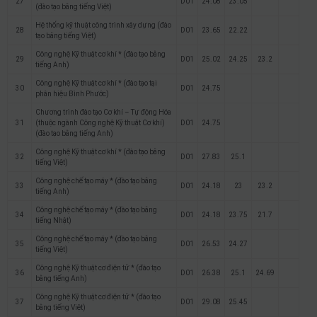
27
D01
24.08
23.05
(đào tạo bằng tiếng Việt)
Hệ thống kỹ thuật công trình xây dựng (đào
28
D01
23.65
22.22
tạo bằng tiếng Việt)
Công nghệ Kỹ thuật cơ khí * (đào tạo bằng
29
D01
25.02
24.25
23.2
tiếng Anh)
Công nghệ Kỹ thuật cơ khí * (đào tạo tại
30
D01
24.75
phân hiệu Bình Phước)
Chương trình đào tạo Cơ khí – Tự động Hóa
31
(thuộc ngành Công nghệ Kỹ thuật Cơ khí)
D01
24.75
(đào tạo bằng tiếng Anh)
Công nghệ Kỹ thuật cơ khí * (đào tạo bằng
32
D01
27.83
25.1
tiếng Việt)
Công nghệ chế tạo máy * (đào tạo bằng
33
D01
24.18
23
23.2
tiếng Anh)
Công nghệ chế tạo máy * (đào tạo bằng
34
D01
24.18
23.75
21.7
tiếng Nhật)
Công nghệ chế tạo máy * (đào tạo bằng
35
D01
26.53
24.27
tiếng Việt)
Công nghệ Kỹ thuật cơ điện tử * (đào tạo
36
D01
26.38
25.1
24.69
bằng tiếng Anh)
Công nghệ Kỹ thuật cơ điện tử * (đào tạo
37
D01
29.08
25.45
bằng tiếng Việt)