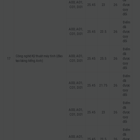
đã
A00; A01;
25.45
23
26
được
C01; D01
quy
đổi
Điểm
đã
A00; A01;
25.45
23.5
26
được
C01; D01
quy
đổi
Điểm
đã
Công nghệ Kỹ thuật máy tính (đào
A00; A01;
17
25.45
25.5
26
được
tạo bằng tiếng Anh)
C01; D01
quy
đổi
Điểm
đã
A00; A01;
25.45
21.75
26
được
C01; D01
quy
đổi
Điểm
đã
A00; A01;
25.45
23
26
được
C01; D01
quy
đổi
Điểm
đã
A00; A01;
25.45
23.5
26
được