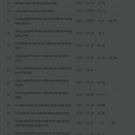
15
Kế toán (đào tạo bằng tiếng Việt)
D01
25.03
22.75
16
Luật (đào tạo bằng tiếng Việt)
D01
27.58
25.12
Công nghệ Kỹ thuật máy tính (đào tạo bằng
17
D01
26.83
25.4
24.98
tiếng Anh)
Công nghệ Kỹ thuật máy tính (đào tạo bằng
18
D01
27.58
25.5
tiếng Việt)
Hệ thống nhúng và IoT (đào tạo bằng tiếng
19
D01
27.28
25.65
Việt)
Công nghệ thông tin (đào tạo bằng tiếng
20
D01
27.78
25.65
25.98
Anh)
Công nghệ thông tin (đào tạo tại phân hiệu
21
D01
26.13
Bình Phước)
Công nghệ thông tin (đào tạo bằng tiếng
22
D01
25.93
25.65
Nhật)
Công nghệ thông tin (đào tạo bằng tiếng
23
D01
28.83
25.97
Việt)
24
An toàn thông tin (đào tạo bằng tiếng Việt)
D01
27.38
24.89
25
Kỹ thuật dữ liệu (đào tạo bằng tiếng Việt)
D01
27.48
24.05
Công nghệ Kỹ thuật công trình xây dựng*
26
D01
22.93
21
20
(đào tạo bằng tiếng Anh)
Công nghệ Kỹ thuật công trình xây dựng*