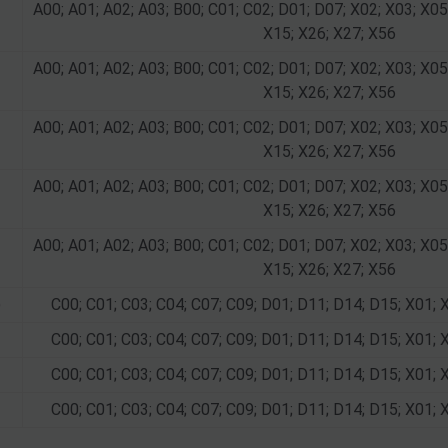
A00; A01; A02; A03; B00; C01; C02; D01; D07; X02; X03; X05
X15; X26; X27; X56
A00; A01; A02; A03; B00; C01; C02; D01; D07; X02; X03; X05
X15; X26; X27; X56
A00; A01; A02; A03; B00; C01; C02; D01; D07; X02; X03; X05
X15; X26; X27; X56
A00; A01; A02; A03; B00; C01; C02; D01; D07; X02; X03; X05
X15; X26; X27; X56
A00; A01; A02; A03; B00; C01; C02; D01; D07; X02; X03; X05
X15; X26; X27; X56
)
C00; C01; C03; C04; C07; C09; D01; D11; D14; D15; X01; 
C00; C01; C03; C04; C07; C09; D01; D11; D14; D15; X01; 
C00; C01; C03; C04; C07; C09; D01; D11; D14; D15; X01; 
C00; C01; C03; C04; C07; C09; D01; D11; D14; D15; X01; 