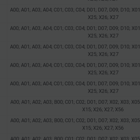
A00; A01; A03; A04; C01; C03; C04; D01; D07; D09; D10; X01
X25; X26; X27
A00; A01; A03; A04; C01; C03; C04; D01; D07; D09; D10; X01
X25; X26; X27
A00; A01; A03; A04; C01; C03; C04; D01; D07; D09; D10; X01
X25; X26; X27
A00; A01; A03; A04; C01; C03; C04; D01; D07; D09; D10; X01
X25; X26; X27
A00; A01; A03; A04; C01; C03; C04; D01; D07; D09; D10; X01
X25; X26; X27
A00; A01; A02; A03; B00; C01; C02; D01; D07; X02; X03; X05
X15; X26; X27; X56
A00; A01; A02; A03; B00; C01; C02; D01; D07; X02; X03; X05
X15; X26; X27; X56
A00; A01; A02; A03; B00; C01; C02; D01; D07; X02; X03; X05