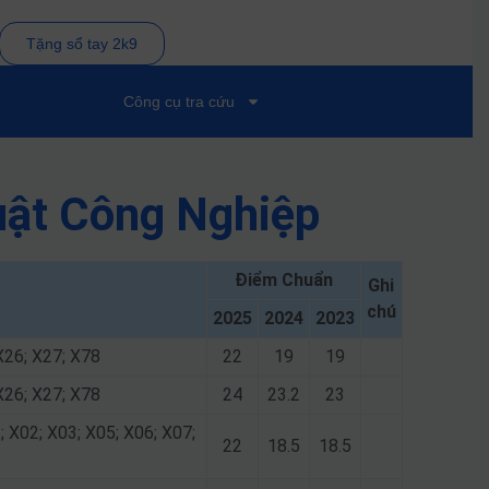
Tặng sổ tay 2k9
Công cụ tra cứu
uật Công Nghiệp
Điểm Chuẩn
Ghi
chú
2025
2024
2023
X26; X27; X78
22
19
19
X26; X27; X78
24
23.2
23
; X02; X03; X05; X06; X07;
22
18.5
18.5