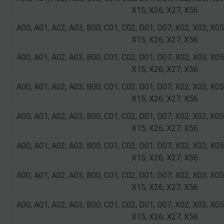
X15; X26; X27; X56
A00; A01; A02; A03; B00; C01; C02; D01; D07; X02; X03; X05
X15; X26; X27; X56
A00; A01; A02; A03; B00; C01; C02; D01; D07; X02; X03; X05
X15; X26; X27; X56
A00; A01; A02; A03; B00; C01; C02; D01; D07; X02; X03; X05
X15; X26; X27; X56
A00; A01; A02; A03; B00; C01; C02; D01; D07; X02; X03; X05
X15; X26; X27; X56
A00; A01; A02; A03; B00; C01; C02; D01; D07; X02; X03; X05
X15; X26; X27; X56
A00; A01; A02; A03; B00; C01; C02; D01; D07; X02; X03; X05
X15; X26; X27; X56
A00; A01; A02; A03; B00; C01; C02; D01; D07; X02; X03; X05
X15; X26; X27; X56