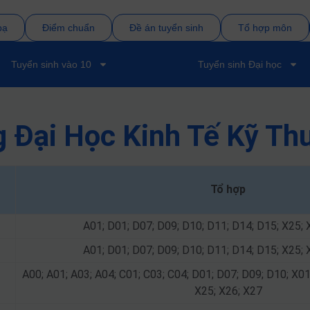
bạ
Điểm chuẩn
Đề án tuyển sinh
Tổ hợp môn
Tuyển sinh vào 10
Tuyển sinh Đại học
 Đại Học Kinh Tế Kỹ Th
Tổ hợp
A01; D01; D07; D09; D10; D11; D14; D15; X25; 
A01; D01; D07; D09; D10; D11; D14; D15; X25; 
A00; A01; A03; A04; C01; C03; C04; D01; D07; D09; D10; X01
X25; X26; X27