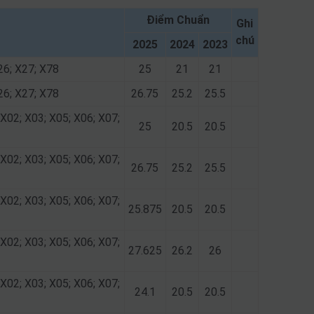
Điểm Chuẩn
Ghi
chú
2025
2024
2023
26; X27; X78
25
21
21
26; X27; X78
26.75
25.2
25.5
 X02; X03; X05; X06; X07;
25
20.5
20.5
 X02; X03; X05; X06; X07;
26.75
25.2
25.5
 X02; X03; X05; X06; X07;
25.875
20.5
20.5
 X02; X03; X05; X06; X07;
27.625
26.2
26
 X02; X03; X05; X06; X07;
24.1
20.5
20.5