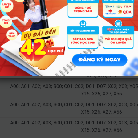
X15; X26; X27; X56
(CS
A00; A01; A02; A03; B00; C01; C02; D01; D07; X02; X03; X05
X15; X26; X27; X56
(CS
A00; A01; A02; A03; B00; C01; C02; D01; D07; X02; X03; X05
X15; X26; X27; X56
A00; A01; A03; A04; C01; C03; C04; D01; D07; D09; D10; X01
X25; X26; X27
A00; A01; A03; A04; C01; C03; C04; D01; D07; D09; D10; X01
)
X25; X26; X27
A00; A01; A02; A03; B00; C01; C02; D01; D07; X02; X03; X05
X15; X26; X27; X56
A00; A01; A02; A03; B00; C01; C02; D01; D07; X02; X03; X05
X15; X26; X27; X56
A00; A01; A02; A03; B00; C01; C02; D01; D07; X02; X03; X05
X15; X26; X27; X56