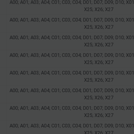
A00; A01; A03; A04; C01; C03; C04; D01; D07; D09; D10; X01
X25; X26; X27
A00; A01; A03; A04; C01; C03; C04; D01; D07; D09; D10; X01
X25; X26; X27
A00; A01; A03; A04; C01; C03; C04; D01; D07; D09; D10; X01
X25; X26; X27
A00; A01; A03; A04; C01; C03; C04; D01; D07; D09; D10; X01
X25; X26; X27
A00; A01; A03; A04; C01; C03; C04; D01; D07; D09; D10; X01
X25; X26; X27
A00; A01; A03; A04; C01; C03; C04; D01; D07; D09; D10; X01
X25; X26; X27
A00; A01; A03; A04; C01; C03; C04; D01; D07; D09; D10; X01
X25; X26; X27
A00; A01; A03; A04; C01; C03; C04; D01; D07; D09; D10; X01
X25; X26; X27