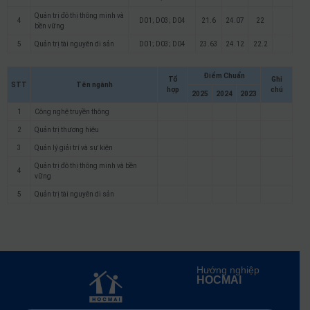
Quản trị đô thị thông minh và
4
D01; D03; D04
21.6
24.07
22
bền vững
5
Quản trị tài nguyên di sản
D01; D03; D04
23.63
24.12
22.2
Điểm Chuẩn
Tổ
Ghi
STT
Tên ngành
hợp
chú
2025
2024
2023
1
Công nghệ truyền thông
2
Quản trị thương hiệu
3
Quản lý giải trí và sự kiện
Quản trị đô thị thông minh và bền
4
vững
5
Quản trị tài nguyên di sản
Hướng nghiệp
HOCMAI