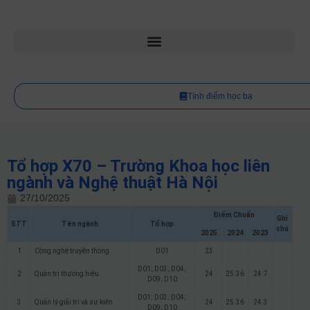
Tính điểm học bạ
Tổ hợp X70 – Trường Khoa học liên
ngành và Nghệ thuật Hà Nội
27/10/2025
Điểm Chuẩn
Ghi
STT
Tên ngành
Tổ hợp
chú
2025
2024
2023
1
Công nghệ truyền thông
D01
23
D01; D03; D04;
2
Quản trị thương hiệu
24
25.36
24.7
D09; D10
D01; D03; D04;
3
Quản lý giải trí và sự kiện
24
25.36
24.3
D09; D10