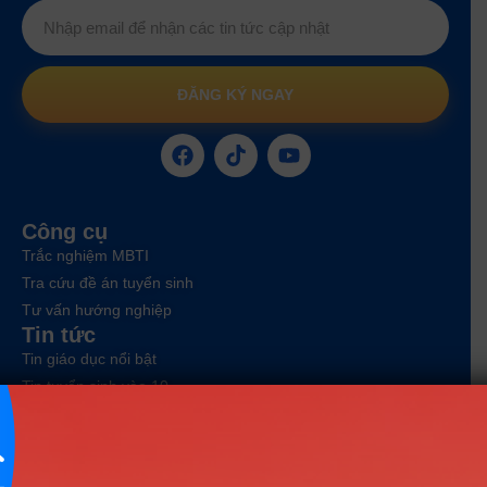
ĐĂNG KÝ NGAY
Công cụ
Trắc nghiệm MBTI
Tra cứu đề án tuyển sinh
Tư vấn hướng nghiệp
Tin tức
Tin giáo dục nổi bật
Tin tuyển sinh vào 10
Tin tuyển sinh Đại học
Về chúng tôi
Liên hệ