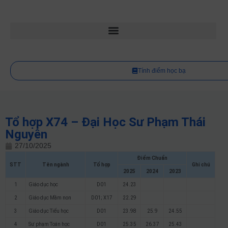
Tính điểm học bạ
Tổ hợp X74 – Đại Học Sư Phạm Thái
Nguyên
27/10/2025
Điểm Chuẩn
STT
Tên ngành
Tổ hợp
Ghi chú
2025
2024
2023
1
Giáo dục học
D01
24.23
2
Giáo dục Mầm non
D01; X17
22.29
3
Giáo dục Tiểu học
D01
23.98
25.9
24.55
4
Sư phạm Toán học
D01
25.35
26.37
25.43