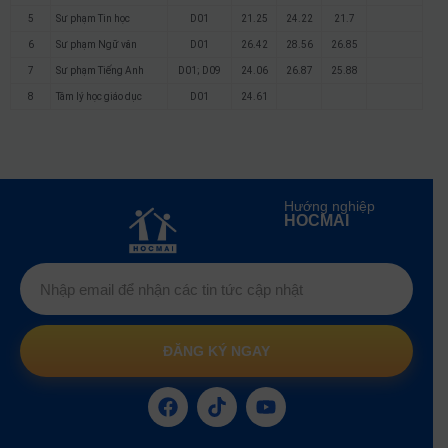
5
Sư phạm Tin học
D01
21.25
24.22
21.7
6
Sư phạm Ngữ văn
D01
26.42
28.56
26.85
7
Sư phạm Tiếng Anh
D01; D09
24.06
26.87
25.88
8
Tâm lý học giáo dục
D01
24.61
Hướng nghiệp
HOCMAI
ĐĂNG KÝ NGAY