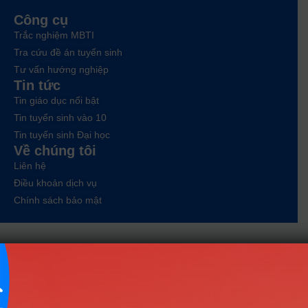
Công cụ
Trắc nghiệm MBTI
Tra cứu đề án tuyển sinh
Tư vấn hướng nghiệp
Tin tức
Tin giáo dục nổi bật
Tin tuyển sinh vào 10
Tin tuyển sinh Đại học
Về chúng tôi
Liên hệ
Điều khoản dịch vụ
Chính sách bảo mật