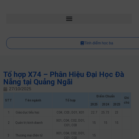
Tính điểm học bạ
Tổ hợp X74 – Phân Hiệu Đại Học Đà
Nẵng tại Quảng Ngãi
27/10/2025
Điểm Chuẩn
Ghi
STT
Tên ngành
Tổ hợp
chú
2025
2024
2023
1
Giáo dục tiểu học
C04; C03; D01; X01
22.7
25.73
23
X01; C04; C02; D01;
2
Quản trị kinh doanh
15
15
15
C01; C03
X01; C04; C02; D01;
3
Thương mại điện tử
15
C01; C03