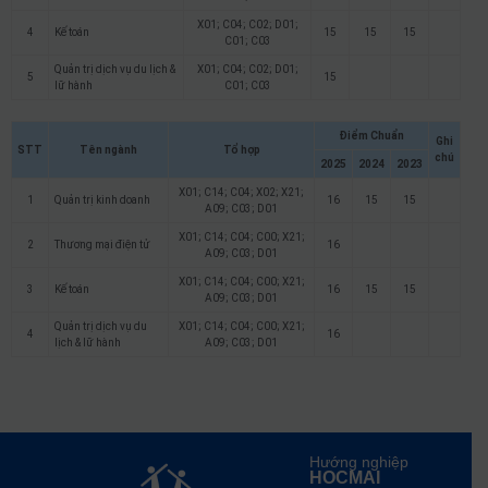
X01; C04; C02; D01;
4
Kế toán
15
15
15
C01; C03
Quản trị dịch vụ du lịch &
X01; C04; C02; D01;
5
15
lữ hành
C01; C03
Điểm Chuẩn
Ghi
STT
Tên ngành
Tổ hợp
chú
2025
2024
2023
X01; C14; C04; X02; X21;
1
Quản trị kinh doanh
16
15
15
A09; C03; D01
X01; C14; C04; C00; X21;
2
Thương mại điện tử
16
A09; C03; D01
X01; C14; C04; C00; X21;
3
Kế toán
16
15
15
A09; C03; D01
Quản trị dịch vụ du
X01; C14; C04; C00; X21;
4
16
lịch & lữ hành
A09; C03; D01
Hướng nghiệp
HOCMAI