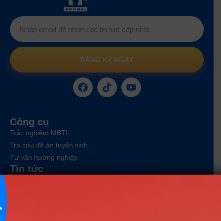
ĐĂNG KÝ NGAY
Công cụ
Trắc nghiệm MBTI
Tra cứu đề án tuyển sinh
Tư vấn hướng nghiệp
Tin tức
Tin giáo dục nổi bật
Tin tuyển sinh vào 10
Tin tuyển sinh Đại học
Về chúng tôi