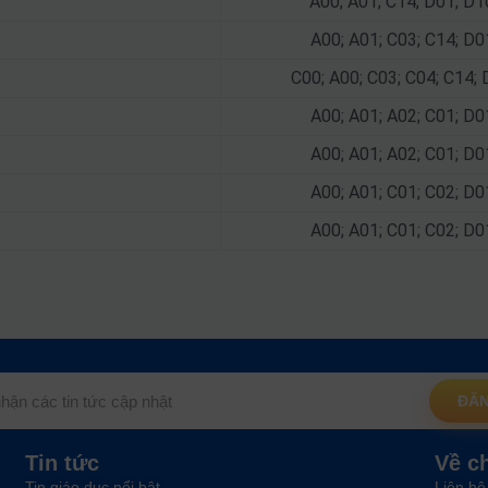
A00; A01; C14; D01; D1
A00; A01; C03; C14; D0
C00; A00; C03; C04; C14;
A00; A01; A02; C01; D0
A00; A01; A02; C01; D0
A00; A01; C01; C02; D0
A00; A01; C01; C02; D0
ĐĂN
Tin tức
Về c
Tin giáo dục nổi bật
Liên hệ