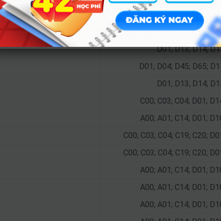
ơng trình đại trà)
A00; A01; A02; C01; C0
A00; A01; C01; D01; X0
D01; D13; D14; D1
D01; D04; D45; D65; D1
D01; D13; D14; D1
C00; C03; C04; D01; D1
A00; A01; C14; D01; D1
C00; C03; C04; C19; C20; D0
C00; C03; C04; C19; C20; D0
A00; A01; C14; D01; D1
A00; A01; C14; D01; D1
A00; A01; C14; D01; D1