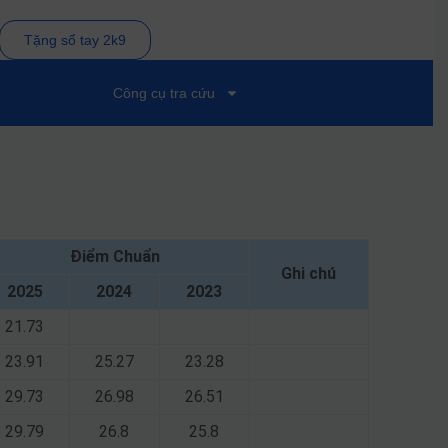
Tặng sổ tay 2k9
Công cụ tra cứu
Điểm Chuẩn
Ghi chú
2025
2024
2023
21.73
23.91
25.27
23.28
29.73
26.98
26.51
29.79
26.8
25.8