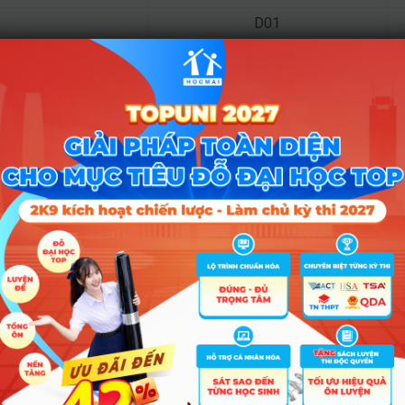
D01
D01
D01
D01
D01
D01
Tổ hợp
A00; C01; D01; X03; X2
D01; C01; C03; C04;
C00; C14; C19; C20; D01; D14; 
C00; C14; C19; C20; D01; D14; 