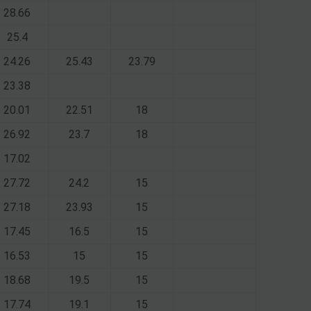
28.66
25.4
24.26
25.43
23.79
23.38
20.01
22.51
18
26.92
23.7
18
17.02
27.72
24.2
15
27.18
23.93
15
17.45
16.5
15
16.53
15
15
18.68
19.5
15
17.74
19.1
15