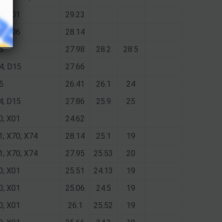
2; D01
29.23
2; X06
28.14
5
27.98
28.2
28.5
4; D15
27.66
5
26.41
26.1
24
4; D15
27.86
25.9
25
0; X01
24.62
1; X70; X74
28.14
25.1
19
1; X70; X74
27.95
25.53
20
0; X01
25.51
24.13
19
0; X01
25.06
24.5
19
0; X01
26.1
25.52
19