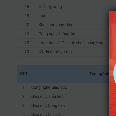
18
Quản lý công
19
Luật
20
Khoa học máy tính
21
Công nghệ thông tin
22
Logistics và Quản lý chuỗi cung ứng
23
Kỹ thuật xây dựng
STT
Tên ngành
1
Công nghệ Giáo dục
2
Giáo dục Tiểu học
3
Giáo dục Công dân
4
Giáo dục Chính trị