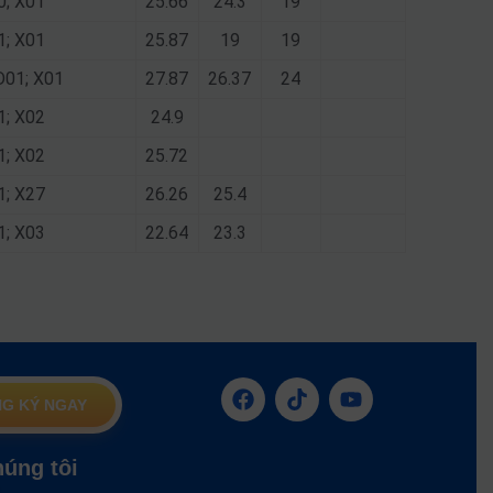
0; X01
25.66
24.3
19
1; X01
25.87
19
19
 D01; X01
27.87
26.37
24
1; X02
24.9
1; X02
25.72
1; X27
26.26
25.4
1; X03
22.64
23.3
G KÝ NGAY
húng tôi