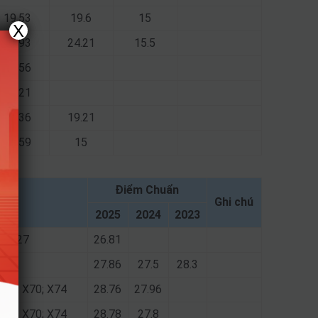
19.53
19.6
15
X
26.93
24.21
15.5
17.56
19.21
20.36
19.21
16.59
15
Điểm Chuẩn
Ghi chú
2025
2024
2023
6; X27
26.81
 B03
27.86
27.5
28.3
X01; X70; X74
28.76
27.96
X01; X70; X74
28.78
27.8