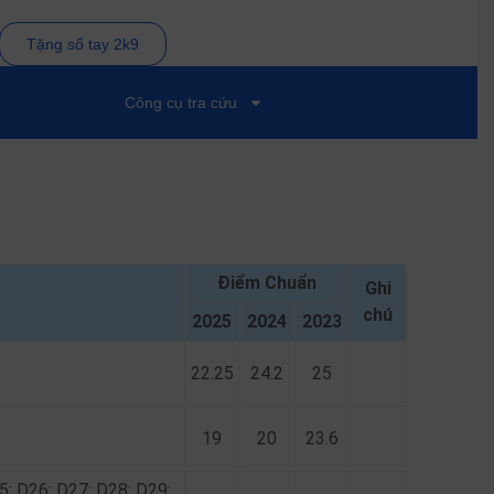
Tặng sổ tay 2k9
Công cụ tra cứu
Điểm Chuẩn
Ghi
chú
2025
2024
2023
22.25
24.2
25
19
20
23.6
5; D26; D27; D28; D29;