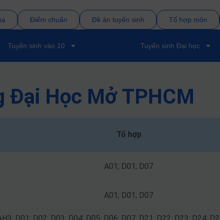
bạ
Điểm chuẩn
Đề án tuyển sinh
Tổ hợp môn
Tuyển sinh vào 10
Tuyển sinh Đại học
ng Đại Học Mở TPHCM
Tổ hợp
A01; D01; D07
A01; D01; D07
AH3; D01; D02; D03; D04; D05; D06; D07; D21; D22; D23; D24; D2