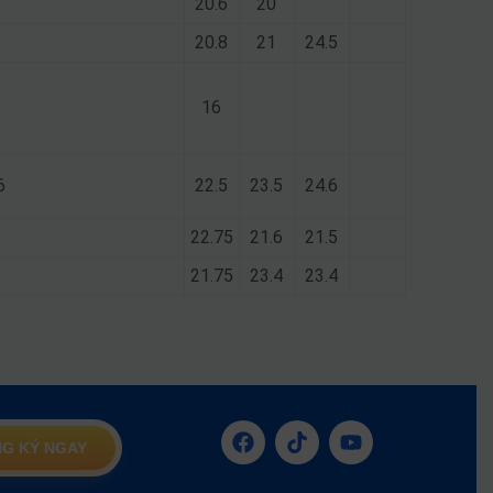
20.6
20
20.8
21
24.5
16
6
22.5
23.5
24.6
22.75
21.6
21.5
21.75
23.4
23.4
G KÝ NGAY