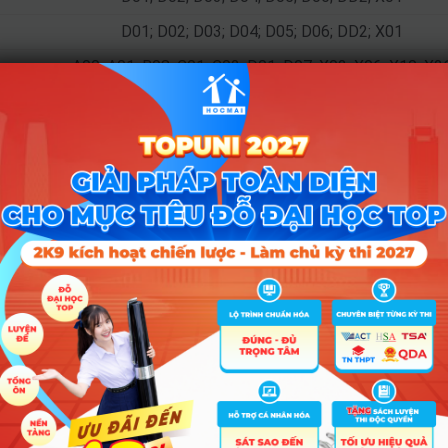
D01; D02; D03; D04; D05; D06; DD2; X01
A00; A01; B08; C01; C02; D01; D07; X02; X06; X10; X2
A01; B08; D01; D07; D09; X26; X27
A00; A01; C01; C02; D01; D07; D08; X02; X06; X10; X2
A00; A01; B08; C01; C02; D01; D07; X02; X06; X10; X2
A01; B08; D01; D07; D09; D10; X25; X26; X27; X28
A00; A01; C01; C02; D01; D07; X02; X06; X10; X25; X2
A01; D01; D07; X25; X26; X27; X28
A00; A01; C01; C02; D01; D07; X02; X06; X10; X25; X2