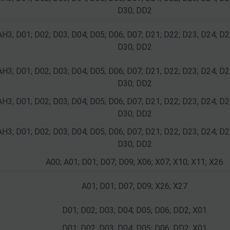
D30; DD2
AH3; D01; D02; D03; D04; D05; D06; D07; D21; D22; D23; D24; D2
D30; DD2
AH3; D01; D02; D03; D04; D05; D06; D07; D21; D22; D23; D24; D2
D30; DD2
AH3; D01; D02; D03; D04; D05; D06; D07; D21; D22; D23; D24; D2
D30; DD2
AH3; D01; D02; D03; D04; D05; D06; D07; D21; D22; D23; D24; D2
D30; DD2
A00; A01; D01; D07; D09; X06; X07; X10; X11; X26
A01; D01; D07; D09; X26; X27
D01; D02; D03; D04; D05; D06; DD2; X01
D01; D02; D03; D04; D05; D06; DD2; X01