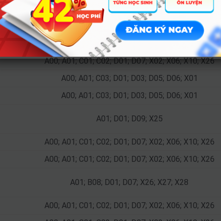
A01; D01; D07; X25; X26; X27; X28
A00; A01; D01; D07; D09; X06; X07; X10; X11; X26
A00; A01; C01; C03; D01; D09; X02; X06; X26; X27; X5
A00; A01; C01; C02; D01; D07; X02; X06; X10; X26
A00; A01; C03; D01; D03; D05; D06; X01
A00; A01; C03; D01; D03; D05; D06; X01
A01; D01; D09; X25
A00; A01; C01; C02; D01; D07; X02; X06; X10; X26
A00; A01; C01; C02; D01; D07; X02; X06; X10; X26
A01; B08; D01; D07; X26; X27; X28
A00; A01; C01; C02; D01; D07; X02; X06; X10; X26