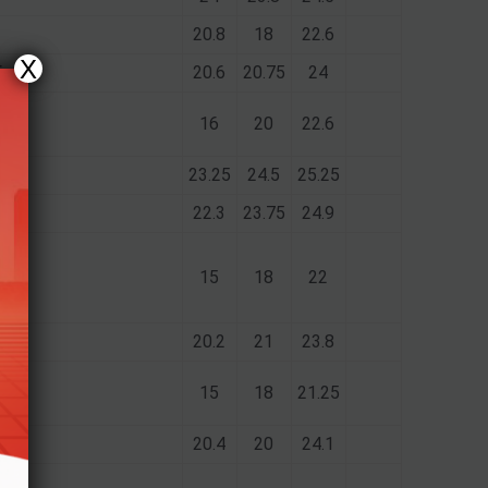
20.8
18
22.6
X
6
20.6
20.75
24
16
20
22.6
6
23.25
24.5
25.25
6
22.3
23.75
24.9
15
18
22
6
20.2
21
23.8
15
18
21.25
6
20.4
20
24.1