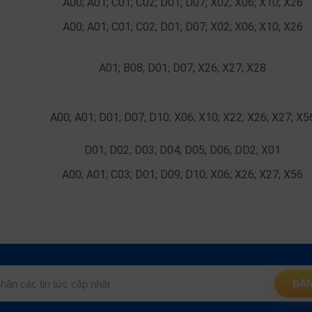
A00; A01; C01; C02; D01; D07; X02; X06; X10; X26
A00; A01; C01; C02; D01; D07; X02; X06; X10; X26
A01; B08; D01; D07; X26; X27; X28
A00; A01; D01; D07; D10; X06; X10; X22; X26; X27; X5
D01; D02; D03; D04; D05; D06; DD2; X01
A00; A01; C03; D01; D09; D10; X06; X26; X27; X56
ĐĂN