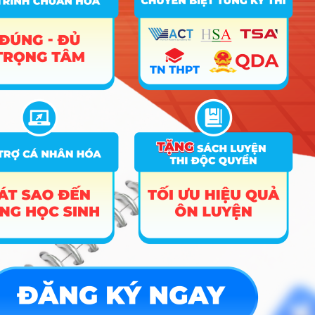
ĐĂNG KÝ NGAY
Công cụ
Trắc nghiệm MBTI
Tra cứu đề án tuyển sinh
Tư vấn hướng nghiệp
Tin tức
Tin giáo dục nổi bật
Tin tuyển sinh vào 10
Tin tuyển sinh Đại học
Về chúng tôi
Liên hệ
Điều khoản dịch vụ
Chính sách bảo mật