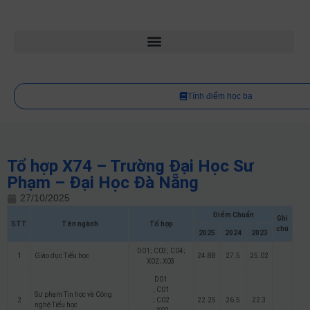
Tính điểm học bạ
Tổ hợp X74 – Trường Đại Học Sư
Phạm – Đại Học Đà Nẵng
27/10/2025
Điểm Chuẩn
Ghi
STT
Tên ngành
Tổ hợp
chú
2025
2024
2023
D01; C03; C04;
1
Giáo dục Tiểu học
24.88
27.5
25.02
X02; X03
D01
; C01
Sư phạm Tin học và Công
2
; C02
22.25
26.5
22.3
nghệ Tiểu học