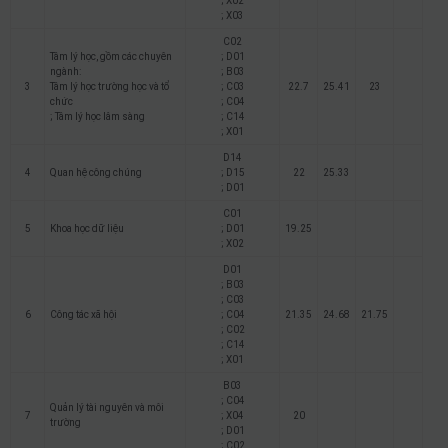
; X02
; X03
C02
Tâm lý học, gồm các chuyên
; D01
ngành:
; B03
3
Tâm lý học trường học và tổ
; C03
22.7
25.41
23
chức
; C04
; Tâm lý học lâm sàng
; C14
; X01
D14
4
Quan hệ công chúng
; D15
22
25.33
; D01
C01
5
Khoa học dữ liệu
; D01
19.25
; X02
D01
; B03
; C03
6
Công tác xã hội
; C04
21.35
24.68
21.75
; C02
; C14
; X01
B03
; C04
Quản lý tài nguyên và môi
7
; X04
20
trường
; D01
; C02