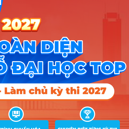
5
Khoa học dữ liệu
; D01
25.02
; X02
D01
; B03
; C03
6
Công tác xã hội
; C04
26.63
24.75
23.5
; C02
; C14
; X01
B03
; C04
7
Quản lý tài nguyên và môi trường
; X04
25.55
; D01
; C02
Hướng nghiệp
HOCMAI