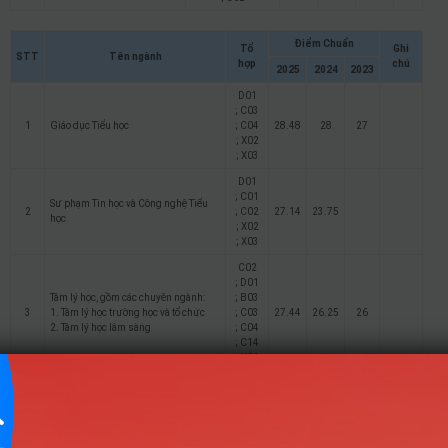
Điểm Chuẩn
Tổ
Ghi
STT
Tên ngành
hợp
chú
2025
2024
2023
D01
; C03
1
Giáo dục Tiểu học
; C04
28.48
28
27
; X02
; X03
D01
; C01
Sư phạm Tin học và Công nghệ Tiểu
2
; C02
27.14
23.75
học
; X02
; X03
C02
; D01
Tâm lý học, gồm các chuyên ngành:
; B03
3
1. Tâm lý học trường học và tổ chức
; C03
27.44
26.25
26
2. Tâm lý học lâm sàng
; C04
; C14
; X01
D14
4
Quan hệ công chúng
; D15
26.97
26.45
; D01
C01