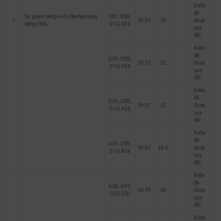
Điểm
đã
Sư phạm tiếng Anh (đào tạo bằng
D01; D09;
1
29.57
29
được
tiếng Việt)
D10; X26
quy
đổi
Điểm
đã
D01; D09;
29.57
25
được
D10; X26
quy
đổi
Điểm
đã
D01; D09;
29.57
25
được
D10; X26
quy
đổi
Điểm
đã
D01; D09;
29.57
26.5
được
D10; X26
quy
đổi
Điểm
đã
A00; A01;
26.79
24
được
C01; D01
quy
đổi
Điểm