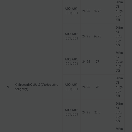
Điểm
đã
A00; A01;
24.95
24.25
được
C01; D01
quy
đổi
Điểm
đã
A00; A01;
24.95
26.75
được
C01; D01
quy
đổi
Điểm
đã
A00; A01;
24.95
27
được
C01; D01
quy
đổi
Điểm
đã
Kinh doanh Quốc tế (đào tạo bằng
A00; A01;
9
24.95
28
được
tiếng Việt)
C01; D01
quy
đổi
Điểm
đã
A00; A01;
24.95
23.5
được
C01; D01
quy
đổi
Điểm