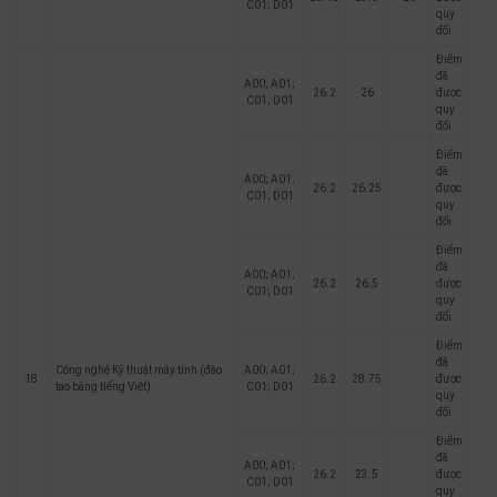
C01; D01
quy
đổi
Điểm
đã
A00; A01;
26.2
26
được
C01; D01
quy
đổi
Điểm
đã
A00; A01;
26.2
26.25
được
C01; D01
quy
đổi
Điểm
đã
A00; A01;
26.2
26.5
được
C01; D01
quy
đổi
Điểm
đã
Công nghệ Kỹ thuật máy tính (đào
A00; A01;
18
26.2
28.75
được
tạo bằng tiếng Việt)
C01; D01
quy
đổi
Điểm
đã
A00; A01;
26.2
23.5
được
C01; D01
quy