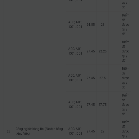
C01; D01
quy
đổi
Điểm
đã
A00; A01;
24.55
23
được
C01; D01
quy
đổi
Điểm
đã
A00; A01;
27.45
22.25
được
C01; D01
quy
đổi
Điểm
đã
A00; A01;
27.45
27.5
được
C01; D01
quy
đổi
Điểm
đã
A00; A01;
27.45
27.75
được
C01; D01
quy
đổi
Điểm
đã
Công nghệ thông tin (đào tạo bằng
A00; A01;
23
27.45
29
được
tiếng Việt)
C01; D01
quy