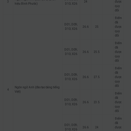
3
24
được
hiệu Bình Phước)
D10; X26
quy
đổi
Điểm
đã
D01; D09;
26.6
25
được
D10; X26
quy
đổi
Điểm
đã
D01; D09;
26.6
25.5
được
D10; X26
quy
đổi
Điểm
đã
D01; D09;
26.6
27.5
được
D10; X26
quy
đổi
Ngôn ngữ Anh (đào tạo bằng tiếng
4
Việt)
Điểm
đã
D01; D09;
26.6
23.5
được
D10; X26
quy
đổi
Điểm
đã
D01; D09;
26.6
24
được
D10; X26