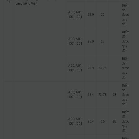
19
bằng tiếng Việt)
Điểm
đã
A00; A01;
25.9
22
được
C01; D01
quy
đổi
Điểm
đã
A00; A01;
25.9
23
được
C01; D01
quy
đổi
Điểm
đã
A00; A01;
25.9
23.75
được
C01; D01
quy
đổi
Điểm
đã
A00; A01;
26.4
23.75
28
được
C01; D01
quy
đổi
Điểm
đã
A00; A01;
26.4
26
28
được
C01; D01
quy
đổi
Điểm