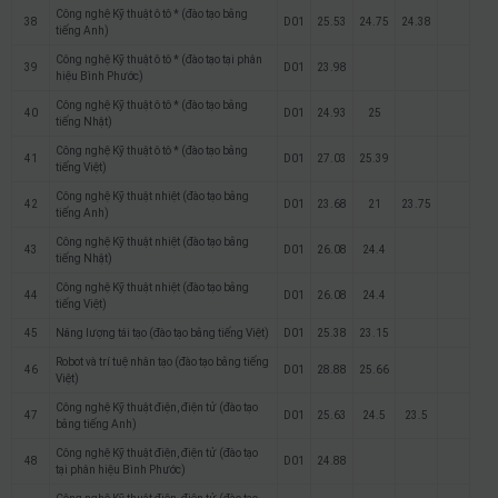
Công nghệ Kỹ thuật ô tô * (đào tạo bằng
38
D01
25.53
24.75
24.38
tiếng Anh)
Công nghệ Kỹ thuật ô tô * (đào tạo tại phân
39
D01
23.98
hiệu Bình Phước)
Công nghệ Kỹ thuật ô tô * (đào tạo bằng
40
D01
24.93
25
tiếng Nhật)
Công nghệ Kỹ thuật ô tô * (đào tạo bằng
41
D01
27.03
25.39
tiếng Việt)
Công nghệ Kỹ thuật nhiệt (đào tạo bằng
42
D01
23.68
21
23.75
tiếng Anh)
Công nghệ Kỹ thuật nhiệt (đào tạo bằng
43
D01
26.08
24.4
tiếng Nhật)
Công nghệ Kỹ thuật nhiệt (đào tạo bằng
44
D01
26.08
24.4
tiếng Việt)
45
Năng lượng tái tạo (đào tạo bằng tiếng Việt)
D01
25.38
23.15
Robot và trí tuệ nhân tạo (đào tạo bằng tiếng
46
D01
28.88
25.66
Việt)
Công nghệ Kỹ thuật điện, điện tử (đào tạo
47
D01
25.63
24.5
23.5
bằng tiếng Anh)
Công nghệ Kỹ thuật điện, điện tử (đào tạo
48
D01
24.88
tại phân hiệu Bình Phước)