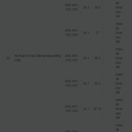
đã
A00; A01;
26.1
26.5
được
C01; D01
quy
đổi
Điểm
đã
A00; A01;
26.1
27
được
C01; D01
quy
đổi
Điểm
đã
Kỹ thuật dữ liệu (đào tạo bằng tiếng
A00; A01;
25
26.1
28.5
được
Việt)
C01; D01
quy
đổi
Điểm
đã
A00; A01;
26.1
23.5
được
C01; D01
quy
đổi
Điểm
đã
A00; A01;
26.1
23.75
được
C01; D01
quy
đổi
Điểm
đã
A00; A01;