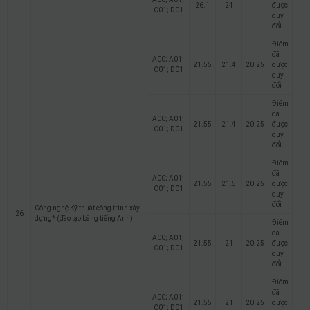
26.1
24
được
C01; D01
quy
đổi
Điểm
đã
A00; A01;
21.55
21.4
20.25
được
C01; D01
quy
đổi
Điểm
đã
A00; A01;
21.55
21.4
20.25
được
C01; D01
quy
đổi
Điểm
đã
A00; A01;
21.55
21.5
20.25
được
C01; D01
quy
đổi
Công nghệ Kỹ thuật công trình xây
26
dựng* (đào tạo bằng tiếng Anh)
Điểm
đã
A00; A01;
21.55
21
20.25
được
C01; D01
quy
đổi
Điểm
đã
A00; A01;
21.55
21
20.25
được
C01; D01