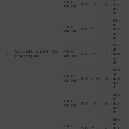
đã
A00; A01;
25.45
23
26
được
C01; D01
quy
đổi
Điểm
đã
A00; A01;
25.45
23.5
26
được
C01; D01
quy
đổi
Điểm
đã
Công nghệ Kỹ thuật máy tính (đào
A00; A01;
17
25.45
25.5
26
được
tạo bằng tiếng Anh)
C01; D01
quy
đổi
Điểm
đã
A00; A01;
25.45
21.75
26
được
C01; D01
quy
đổi
Điểm
đã
A00; A01;
25.45
23
26
được
C01; D01
quy
đổi
Điểm
đã
A00; A01;
25.45
23.5
26
được