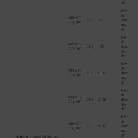
đổi
Điểm
đã
A00; A01;
26.2
23.5
được
C01; D01
quy
đổi
Điểm
đã
A00; A01;
26.2
25
được
C01; D01
quy
đổi
Điểm
đã
A00; A01;
25.9
25.15
được
C01; D01
quy
đổi
Điểm
đã
A00; A01;
25.9
25.25
được
C01; D01
quy
đổi
Điểm
đã
A00; A01;
25.9
28.25
được
C01; D01
quy
đổi
Hệ thống nhúng và IoT (đào tạo