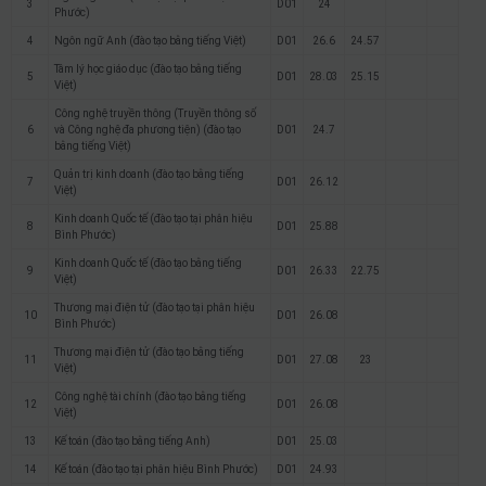
3
D01
24
Phước)
4
Ngôn ngữ Anh (đào tạo bằng tiếng Việt)
D01
26.6
24.57
Tâm lý học giáo dục (đào tạo bằng tiếng
5
D01
28.03
25.15
Việt)
Công nghệ truyền thông (Truyền thông số
6
và Công nghệ đa phương tiện) (đào tạo
D01
24.7
bằng tiếng Việt)
Quản trị kinh doanh (đào tạo bằng tiếng
7
D01
26.12
Việt)
Kinh doanh Quốc tế (đào tạo tại phân hiệu
8
D01
25.88
Bình Phước)
Kinh doanh Quốc tế (đào tạo bằng tiếng
9
D01
26.33
22.75
Việt)
Thương mại điện tử (đào tạo tại phân hiệu
10
D01
26.08
Bình Phước)
Thương mại điện tử (đào tạo bằng tiếng
11
D01
27.08
23
Việt)
Công nghệ tài chính (đào tạo bằng tiếng
12
D01
26.08
Việt)
13
Kế toán (đào tạo bằng tiếng Anh)
D01
25.03
14
Kế toán (đào tạo tại phân hiệu Bình Phước)
D01
24.93