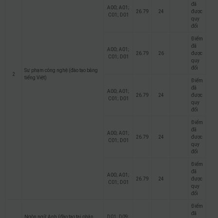
đã
A00; A01;
26.79
24
được
C01; D01
quy
đổi
Điểm
đã
A00; A01;
26.79
26
được
C01; D01
quy
đổi
Sư phạm công nghệ (đào tạo bằng
2
tiếng Việt)
Điểm
đã
A00; A01;
26.79
24
được
C01; D01
quy
đổi
Điểm
đã
A00; A01;
26.79
24
được
C01; D01
quy
đổi
Điểm
đã
A00; A01;
26.79
24
được
C01; D01
quy
đổi
Điểm
đã
Ngôn ngữ Anh (đào tạo tại phân
D01; D09;