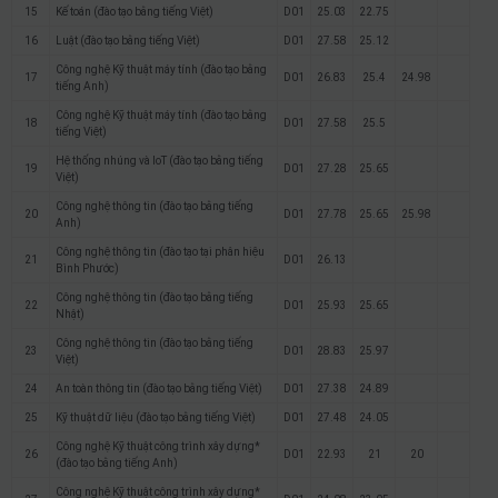
15
Kế toán (đào tạo bằng tiếng Việt)
D01
25.03
22.75
16
Luật (đào tạo bằng tiếng Việt)
D01
27.58
25.12
Công nghệ Kỹ thuật máy tính (đào tạo bằng
17
D01
26.83
25.4
24.98
tiếng Anh)
Công nghệ Kỹ thuật máy tính (đào tạo bằng
18
D01
27.58
25.5
tiếng Việt)
Hệ thống nhúng và IoT (đào tạo bằng tiếng
19
D01
27.28
25.65
Việt)
Công nghệ thông tin (đào tạo bằng tiếng
20
D01
27.78
25.65
25.98
Anh)
Công nghệ thông tin (đào tạo tại phân hiệu
21
D01
26.13
Bình Phước)
Công nghệ thông tin (đào tạo bằng tiếng
22
D01
25.93
25.65
Nhật)
Công nghệ thông tin (đào tạo bằng tiếng
23
D01
28.83
25.97
Việt)
24
An toàn thông tin (đào tạo bằng tiếng Việt)
D01
27.38
24.89
25
Kỹ thuật dữ liệu (đào tạo bằng tiếng Việt)
D01
27.48
24.05
Công nghệ Kỹ thuật công trình xây dựng*
26
D01
22.93
21
20
(đào tạo bằng tiếng Anh)
Công nghệ Kỹ thuật công trình xây dựng*