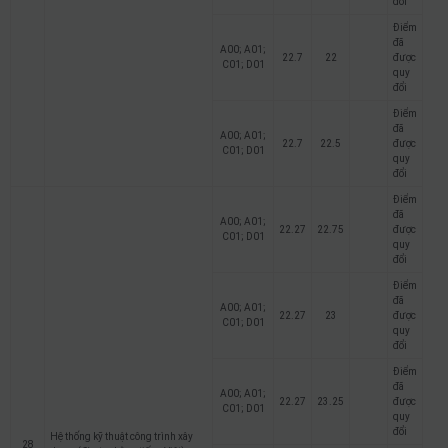
đổi
Điểm
đã
A00; A01;
22.7
22
được
C01; D01
quy
đổi
Điểm
đã
A00; A01;
22.7
22.5
được
C01; D01
quy
đổi
Điểm
đã
A00; A01;
22.27
22.75
được
C01; D01
quy
đổi
Điểm
đã
A00; A01;
22.27
23
được
C01; D01
quy
đổi
Điểm
đã
A00; A01;
22.27
23.25
được
C01; D01
quy
đổi
Hệ thống kỹ thuật công trình xây
28