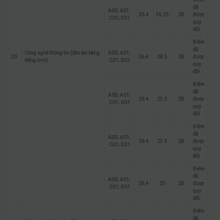
đã
A00; A01;
26.4
26.25
28
được
C01; D01
quy
đổi
Điểm
đã
Công nghệ thông tin (đào tạo bằng
A00; A01;
20
26.4
28.5
28
được
tiếng Anh)
C01; D01
quy
đổi
Điểm
đã
A00; A01;
26.4
23.5
28
được
C01; D01
quy
đổi
Điểm
đã
A00; A01;
26.4
23.5
28
được
C01; D01
quy
đổi
Điểm
đã
A00; A01;
26.4
25
28
được
C01; D01
quy
đổi
Điểm
đã