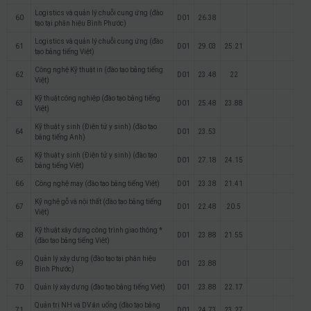
Logistics và quản lý chuỗi cung ứng (đào
60
D01
26.38
tạo tại phân hiệu Bình Phước)
Logistics và quản lý chuỗi cung ứng (đào
61
D01
29.03
25.21
tạo bằng tiếng Việt)
Công nghệ Kỹ thuật in (đào tạo bằng tiếng
62
D01
23.48
22
Việt)
Kỹ thuật công nghiệp (đào tạo bằng tiếng
63
D01
25.48
23.88
Việt)
Kỹ thuật y sinh (Điện tử y sinh) (đào tạo
64
D01
23.53
bằng tiếng Anh)
Kỹ thuật y sinh (Điện tử y sinh) (đào tạo
65
D01
27.18
24.15
bằng tiếng Việt)
66
Công nghệ may (đào tạo bằng tiếng Việt)
D01
23.38
21.41
Kỹ nghệ gỗ và nội thất (đào tạo bằng tiếng
67
D01
22.48
20.5
Việt)
Kỹ thuật xây dựng công trình giao thông *
68
D01
23.88
21.55
(đào tạo bằng tiếng Việt)
Quản lý xây dựng (đào tạo tại phân hiệu
69
D01
23.88
Bình Phước)
70
Quản lý xây dựng (đào tạo bằng tiếng Việt)
D01
23.88
22.17
Quản trị NH và DV ăn uống (đào tạo bằng
71
D01
24.73
23.27