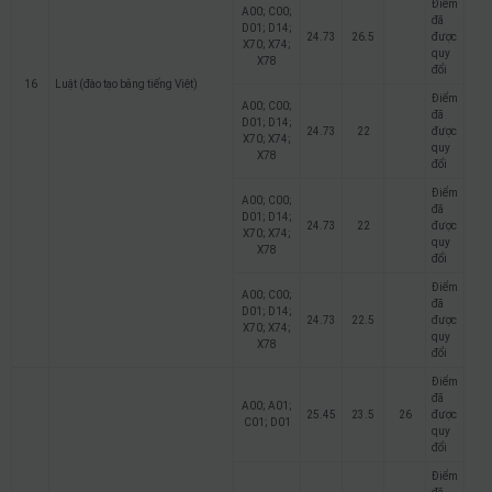
Điểm
A00; C00;
đã
D01; D14;
24.73
26.5
được
X70; X74;
quy
X78
đổi
16
Luật (đào tạo bằng tiếng Việt)
Điểm
A00; C00;
đã
D01; D14;
24.73
22
được
X70; X74;
quy
X78
đổi
Điểm
A00; C00;
đã
D01; D14;
24.73
22
được
X70; X74;
quy
X78
đổi
Điểm
A00; C00;
đã
D01; D14;
24.73
22.5
được
X70; X74;
quy
X78
đổi
Điểm
đã
A00; A01;
25.45
23.5
26
được
C01; D01
quy
đổi
Điểm