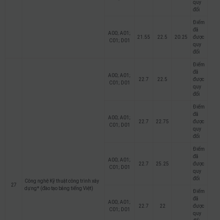
quy
đổi
Điểm
đã
A00; A01;
21.55
22.5
20.25
được
C01; D01
quy
đổi
Điểm
đã
A00; A01;
22.7
22.5
được
C01; D01
quy
đổi
Điểm
đã
A00; A01;
22.7
22.75
được
C01; D01
quy
đổi
Điểm
đã
A00; A01;
22.7
25.25
được
C01; D01
quy
đổi
Công nghệ Kỹ thuật công trình xây
27
dựng* (đào tạo bằng tiếng Việt)
Điểm
đã
A00; A01;
22.7
22
được
C01; D01
quy