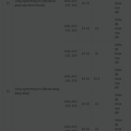
Công nghệ thông tin (đào tạo tại
A00; A01;
21
24.75
được
phân hiệu Bình Phước)
C01; D01
quy
đổi
Điểm
đã
A00; A01;
24.55
22
được
C01; D01
quy
đổi
Điểm
đã
A00; A01;
24.55
23
được
C01; D01
quy
đổi
Điểm
đã
A00; A01;
24.55
25.5
được
C01; D01
quy
đổi
Công nghệ thông tin (đào tạo bằng
22
tiếng Nhật)
Điểm
đã
A00; A01;
24.55
22
được
C01; D01
quy
đổi
Điểm
đã
A00; A01;
24.55
22
được