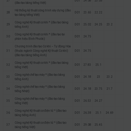
27
D01
24.08
23.05
(đào tạo bằng tiếng Việt)
Hệ thống kỹ thuật công trình xây dựng (đào
28
D01
23.65
22.22
tạo bằng tiếng Việt)
Công nghệ Kỹ thuật cơ khí * (đào tạo bằng
29
D01
25.02
24.25
23.2
tiếng Anh)
Công nghệ Kỹ thuật cơ khí * (đào tạo tại
30
D01
24.75
phân hiệu Bình Phước)
Chương trình đào tạo Cơ khí – Tự động Hóa
31
(thuộc ngành Công nghệ Kỹ thuật Cơ khí)
D01
24.75
(đào tạo bằng tiếng Anh)
Công nghệ Kỹ thuật cơ khí * (đào tạo bằng
32
D01
27.83
25.1
tiếng Việt)
Công nghệ chế tạo máy * (đào tạo bằng
33
D01
24.18
23
23.2
tiếng Anh)
Công nghệ chế tạo máy * (đào tạo bằng
34
D01
24.18
23.75
21.7
tiếng Nhật)
Công nghệ chế tạo máy * (đào tạo bằng
35
D01
26.53
24.27
tiếng Việt)
Công nghệ Kỹ thuật cơ điện tử * (đào tạo
36
D01
26.38
25.1
24.69
bằng tiếng Anh)
Công nghệ Kỹ thuật cơ điện tử * (đào tạo
37
D01
29.08
25.45
bằng tiếng Việt)