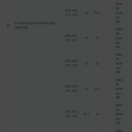
Điểm
đã
A00; A01;
26
28.5
được
C01; D01
quy
đổi
An toàn thông tin (đào tạo bằng
24
tiếng Việt)
Điểm
đã
A00; A01;
26
22
được
C01; D01
quy
đổi
Điểm
đã
A00; A01;
26
22
được
C01; D01
quy
đổi
Điểm
đã
A00; A01;
26
23.5
được
C01; D01
quy
đổi
Điểm
đã
A00; A01;
26.1
26
được
C01; D01
quy
đổi
Điểm