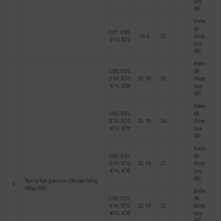
quy
đổi
Điểm
đã
D01; D09;
26.6
25
được
D10; X26
quy
đổi
Điểm
C00; D01;
đã
D14; X70;
25.18
25
được
X74; X78
quy
đổi
Điểm
C00; D01;
đã
D14; X70;
25.18
26
được
X74; X78
quy
đổi
Điểm
C00; D01;
đã
D14; X70;
25.18
27
được
X74; X78
quy
đổi
Tâm lý học giáo dục (đào tạo bằng
5
tiếng Việt)
Điểm
C00; D01;
đã
D14; X70;
25.18
23
được
X74; X78
quy
đổi