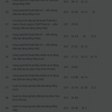
Công nghệ Kỹ thuật điện, điện tử (đào tạo
49
D01
28.13
25.12
bằng tiếng Việt)
Công nghệ Kỹ thuật điện tử – viễn thông
50
D01
25.58
24.35
23
(đào tạo bằng tiếng Anh)
Chương trình đào tạo Kỹ thuật Thiết kế vi
51
mạch (thuộc ngành CNKT Điện tử – viễn
D01
29.93
thông) (đào tạo bằng tiếng Việt)
Công nghệ Kỹ thuật điện tử – viễn thông
52
D01
24.38
24
22.3
(đào tạo bằng tiếng Nhật)
Công nghệ Kỹ thuật điện tử – viễn thông
53
D01
27.83
25.15
(đào tạo bằng tiếng Việt)
Công nghệ Kỹ thuật điều khiển và tự động
54
D01
27.13
25.35
25.15
hóa (đào tạo bằng tiếng Anh)
Công nghệ Kỹ thuật điều khiển và tự động
55
D01
26.83
hóa (đào tạo tại phân hiệu Bình Phước)
Công nghệ Kỹ thuật điều khiển và tự động
56
D01
30.08
26.14
hóa (đào tạo bằng tiếng Việt)
Quản lý công nghiệp (đào tạo bằng tiếng
57
D01
23.38
23.05
22.3
Anh)
Quản lý công nghiệp (đào tạo tại phân hiệu
58
D01
23.38
Bình Phước)
Quản lý công nghiệp (đào tạo bằng tiếng
59
D01
25.98
24.2
Việt)