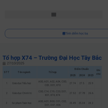
Tính điểm học bạ
Tổ hợp X74 – Trường Đại Học Tây Bắc
27/10/2025
Điểm Chuẩn
Ghi
STT
Tên ngành
Tổ hợp
chú
2025
2024
2023
A00; A01; A02; A04; C00;
1
Giáo dục Tiểu học
27.74
27.5
25.9
C03; D01; X70
C00; C14; C19; C20; D01;
2
Giáo dục Chính trị
27.52
27.78
26.6
X01; X70; X74
A00; A01; B00; C01; C02;
3
Sư phạm Toán học
25.49
25.34
24.2
D01; D07; X06