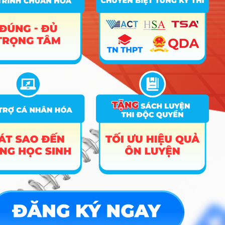
12
Nuôi trồng thủy sản
18
18
C04; D01; D10; X01
Du lịch (Du lịch và dịch
A01; C00; C04; D01;
13
19.5
vụ hàng không).
D07; D14; D15; X78
Quản trị dịch vụ du lịch
A00; A01; C00; D01;
14
22.15
19
và lữ hành
D04; D10; D14; D45
A00; A01; C03; C04;
15
Quản trị khách sạn
19
18
D01; D10; D11; X01
Quản trị nhà hàng và
C00; C03; C04; D01;
16
19
18
dịch vụ ăn uống
D15; X01; X74; X78
Quản lý tài nguyên và
A00; B00; B02; D01;
17
18
18
môi trường
D10; X01; X21; X25
Hướng nghiệp
HOCMAI