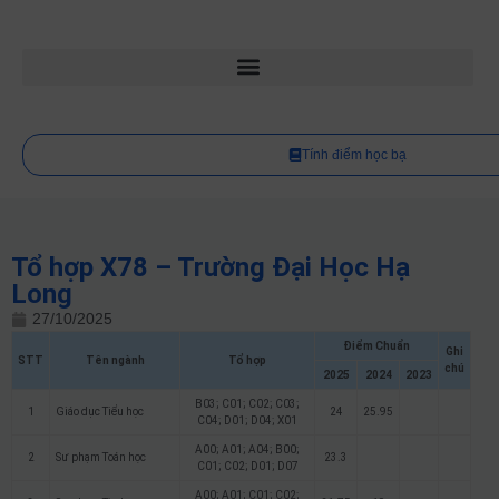
Tính điểm học bạ
Tổ hợp X78 – Trường Đại Học Hạ
Long
27/10/2025
Điểm Chuẩn
Ghi
STT
Tên ngành
Tổ hợp
chú
2025
2024
2023
B03; C01; C02; C03;
1
Giáo dục Tiểu học
24
25.95
C04; D01; D04; X01
A00; A01; A04; B00;
2
Sư phạm Toán học
23.3
C01; C02; D01; D07
A00; A01; C01; C02;