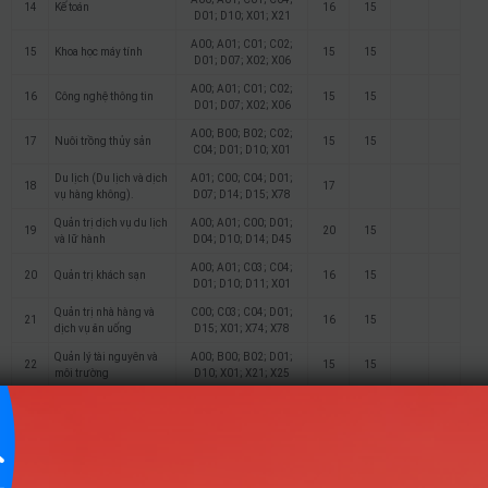
14
Kế toán
16
15
D01; D10; X01; X21
A00; A01; C01; C02;
15
Khoa học máy tính
15
15
D01; D07; X02; X06
A00; A01; C01; C02;
16
Công nghệ thông tin
15
15
D01; D07; X02; X06
A00; B00; B02; C02;
17
Nuôi trồng thủy sản
15
15
C04; D01; D10; X01
Du lịch (Du lịch và dịch
A01; C00; C04; D01;
18
17
vụ hàng không).
D07; D14; D15; X78
Quản trị dịch vụ du lịch
A00; A01; C00; D01;
19
20
15
và lữ hành
D04; D10; D14; D45
A00; A01; C03; C04;
20
Quản trị khách sạn
16
15
D01; D10; D11; X01
Quản trị nhà hàng và
C00; C03; C04; D01;
21
16
15
dịch vụ ăn uống
D15; X01; X74; X78
Quản lý tài nguyên và
A00; B00; B02; D01;
22
15
15
môi trường
D10; X01; X21; X25
Điểm Chuẩn
Ghi
STT
Tên ngành
Tổ hợp
chú
2025
2024
2023
A00; A01; C01; C03;
1
Thiết kế đồ họa
18
18