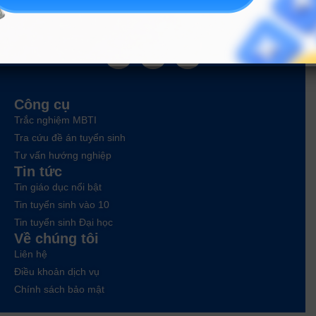
ĐĂNG KÝ NGAY
Công cụ
Trắc nghiệm MBTI
Tra cứu đề án tuyển sinh
Tư vấn hướng nghiệp
Tin tức
Tin giáo dục nổi bật
Tin tuyển sinh vào 10
Tin tuyển sinh Đại học
Về chúng tôi
Liên hệ
Điều khoản dịch vụ
Chính sách bảo mật