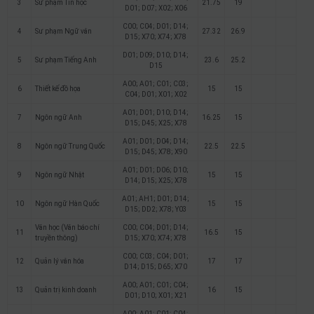
3
Sư phạm Tin học
21.75
19
D01; D07; X02; X06
C00; C04; D01; D14;
4
Sư phạm Ngữ văn
27.32
26.9
D15; X70; X74; X78
D01; D09; D10; D14;
5
Sư phạm Tiếng Anh
23.6
25.2
D15
A00; A01; C01; C03;
6
Thiết kế đồ họa
15
15
C04; D01; X01; X02
A01; D01; D10; D14;
7
Ngôn ngữ Anh
16.25
15
D15; D45; X25; X78
A01; D01; D04; D14;
8
Ngôn ngữ Trung Quốc
22.5
22.5
D15; D45; X78; X90
A01; D01; D06; D10;
9
Ngôn ngữ Nhật
15
15
D14; D15; X25; X78
A01; AH1; D01; D14;
10
Ngôn ngữ Hàn Quốc
15
15
D15; DD2; X78; Y03
Văn học (Văn báo chí
C00; C04; D01; D14;
11
16.5
15
truyền thông)
D15; X70; X74; X78
C00; C03; C04; D01;
12
Quản lý văn hóa
17
17
D14; D15; D65; X70
A00; A01; C01; C04;
13
Quản trị kinh doanh
16
15
D01; D10; X01; X21
A00; A01; C01; C04;