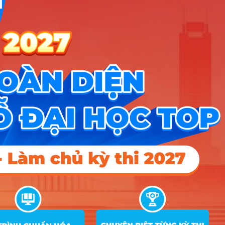
C04; D01; X01; X02
A01; D01; D10; D14;
2
Ngôn ngữ Anh
19.5
21
D15; D45; X25; X78
A01; D01; D04; D14;
3
Ngôn ngữ Trung Quốc
24
23
D15; D45; X78; X90
A01; D01; D06; D10;
4
Ngôn ngữ Nhật
18
20
D14; D15; X25; X78
A01; AH1; D01; D14;
5
Ngôn ngữ Hàn Quốc
18
20
D15; DD2; X78; Y03
Văn học (Văn báo chí
C00; C04; D01; D14;
6
19
18
truyền thông)
D15; X70; X74; X78
C00; C03; C04; D01;
7
Quản lý văn hóa
19.5
18
D14; D15; D65; X70
A00; A01; C01; C04;
8
Quản trị kinh doanh
19
18
D01; D10; X01; X21
A00; A01; C01; C04;
9
Kế toán
19
21
D01; D10; X01; X21
A00; A01; C01; C02;
10
Khoa học máy tính
18
18
D01; D07; X02; X06
A00; A01; C01; C02;
11
Công nghệ thông tin
18
19
D01; D07; X02; X06
A00; B00; B02; C02;