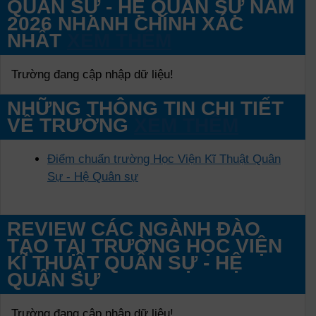
QUÂN SỰ - HỆ QUÂN SỰ NĂM
2026 NHANH CHÍNH XÁC
NHẤT
XEM THÊM
Trường đang cập nhập dữ liệu!
NHỮNG THÔNG TIN CHI TIẾT
VỀ TRƯỜNG
XEM THÊM
Điểm chuẩn trường Học Viện Kĩ Thuật Quân
Sự - Hệ Quân sự
REVIEW CÁC NGÀNH ĐÀO
TẠO TẠI TRƯỜNG HỌC VIỆN
KĨ THUẬT QUÂN SỰ - HỆ
QUÂN SỰ
Trường đang cập nhập dữ liệu!