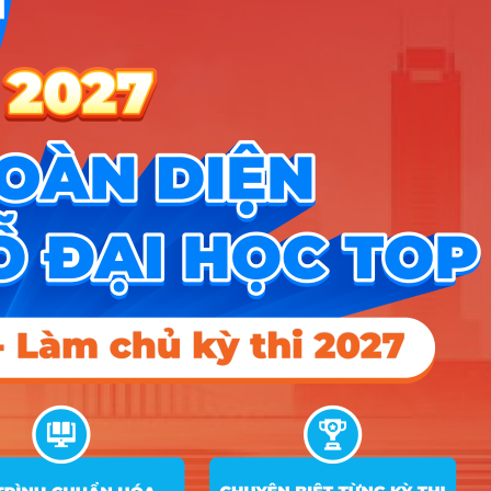
Tin giáo dục nổi bật
Tin tuyển sinh vào 10
Tin tuyển sinh Đại học
Về chúng tôi
Liên hệ
Điều khoản dịch vụ
Chính sách bảo mật