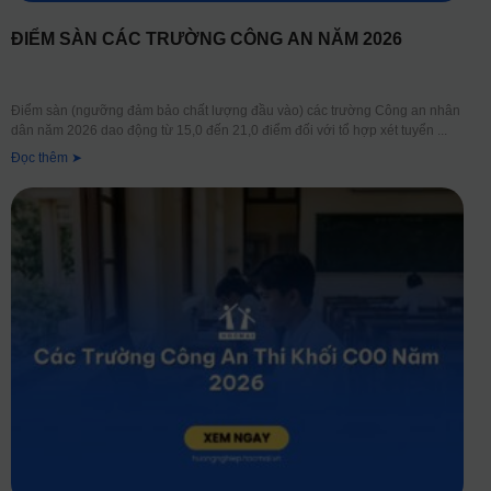
ĐIỂM SÀN CÁC TRƯỜNG CÔNG AN NĂM 2026
Điểm sàn (ngưỡng đảm bảo chất lượng đầu vào) các trường Công an nhân
dân năm 2026 dao động từ 15,0 đến 21,0 điểm đối với tổ hợp xét tuyển
Đọc thêm ➤