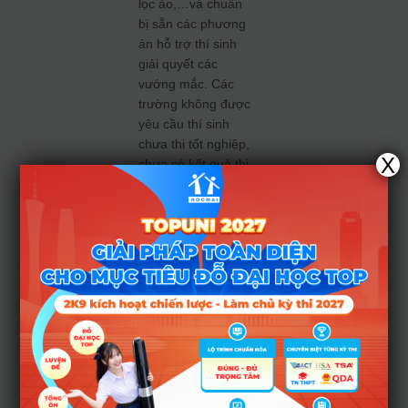
lọc ảo,…và chuẩn
bị sẵn các phương
án hỗ trợ thí sinh
giải quyết các
vướng mắc. Các
trường không được
yêu cầu thí sinh
chưa thi tốt nghiệp,
X
chưa có kết quả thi
tốt nghiệp phải
nhập học sớm dưới
bất kỳ hình thức
nào. Thí sinh sẽ
nhập học khi hệ
thống lọc ảo kết
thúc và có giấy báo
trúng tuyển rõ ràng.
Thí sinh nào còn
đang băn khoăn
không biết chọn