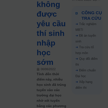
không
kiến công bố 9.8,
nguyện vọng tăng vọt
được
CÔNG CỤ
67%
TRA CỨU
yêu cầu
➜
Trắc nghiệm
MBTI
thí sinh
➜
Đề án tuyển
nhập
sinh
➜
Tra cứu tổ
học
hợp môn
➜
Quy đổi điểm
sớm
thi
06/06/2022
➜
Điểm chuẩn
Tính đến thời
Đại học
điểm này, nhiều
➜
Xếp hạng
học sinh đã trúng
điểm thi
tuyển vào các
trường đại học
nhờ xét tuyển
bằng các phương