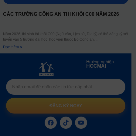
CÁC TRƯỜNG CÔNG AN THI KHỐI C00 NĂM 2026
Năm 2026, thí sinh thi khối C00 (Ngữ văn, Lịch sử, Địa lý) có thể đăng ký xét
tuyển vào 5 trường đại học, học viện thuộc Bộ Công an,
Đọc thêm ➤
Hướng nghiệp
HOCMAI
ĐĂNG KÝ NGAY