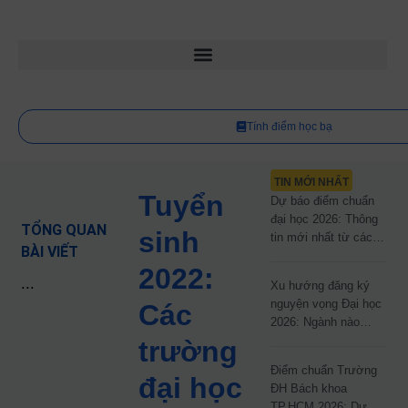
Tính điểm học bạ
TIN MỚI NHẤT
Tuyển
Dự báo điểm chuẩn
đại học 2026: Thông
TỔNG QUAN
sinh
tin mới nhất từ các
BÀI VIẾT
trường đại học công
2022:
lập
...
Xu hướng đăng ký
nguyện vọng Đại học
Các
2026: Ngành nào
đang dẫn đầu cuộc
trường
đua?
Điểm chuẩn Trường
đại học
ĐH Bách khoa
TP.HCM 2026: Dự