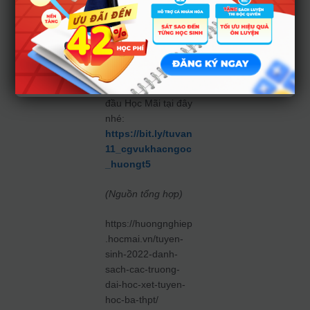
ngành gì, trường gì,
phương thức tuyển
sinh nào phù hợp,
…thì đừng bỏ lỡ cơ
hội trò chuyện cùng
chuyên gia hàng
đầu Học Mãi tại đây
nhé:
https://bit.ly/tuvan
11_cgvukhacngoc
_huongt5
(Nguồn tổng hợp)
https://huongnghiep
.hocmai.vn/tuyen-
sinh-2022-danh-
sach-cac-truong-
dai-hoc-xet-tuyen-
hoc-ba-thpt/