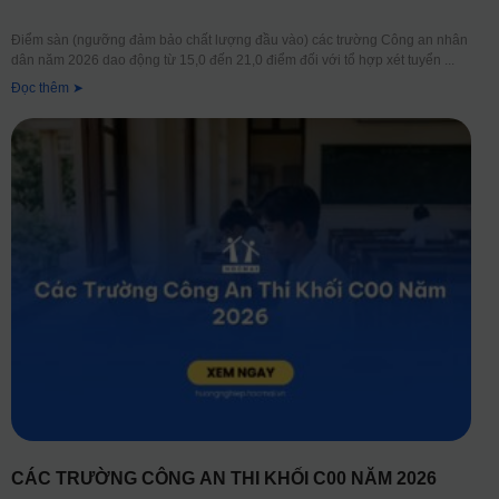
Điểm sàn (ngưỡng đảm bảo chất lượng đầu vào) các trường Công an nhân
dân năm 2026 dao động từ 15,0 đến 21,0 điểm đối với tổ hợp xét tuyển
Đọc thêm ➤
CÁC TRƯỜNG CÔNG AN THI KHỐI C00 NĂM 2026