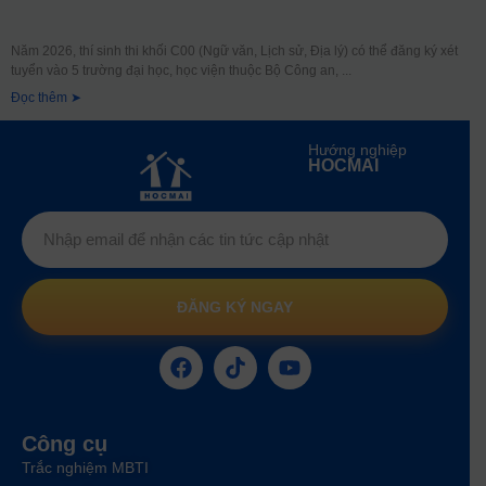
Năm 2026, thí sinh thi khối C00 (Ngữ văn, Lịch sử, Địa lý) có thể đăng ký xét
tuyển vào 5 trường đại học, học viện thuộc Bộ Công an,
Đọc thêm ➤
Hướng nghiệp
HOCMAI
ĐĂNG KÝ NGAY
Công cụ
Trắc nghiệm MBTI