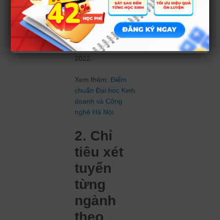
– Chế độ ưu tiên
thực hiện theo quy
chế tuyển sinh đại
học, cao đẳng hệ
chính quy năm
2022.
Xem thêm:
Điểm
chuẩn Đại học Kinh
doanh và Công
nghệ Hà Nội
2. Chỉ
tiêu xét
tuyển
từng
ngành
theo