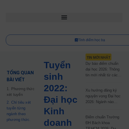
Tính điểm học bạ
TIN MỚI NHẤT
Tuyển
Dự báo điểm chuẩn
đại học 2026: Thông
TỔNG QUAN
sinh
tin mới nhất từ các
BÀI VIẾT
trường đại học công
2022:
lập
1. Phương thức
Xu hướng đăng ký
xét tuyển
nguyện vọng Đại học
Đại học
2026: Ngành nào
2. Chỉ tiêu xét
đang dẫn đầu cuộc
tuyển từng
Kinh
đua?
ngành theo
Điểm chuẩn Trường
phương thức.
doanh
ĐH Bách khoa
TP.HCM 2026: Dự