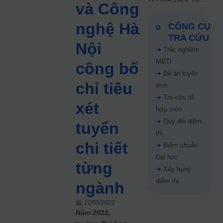
và Công
kiến công bố 9.8,
nguyện vọng tăng vọt
nghệ Hà
CÔNG CỤ
67%
TRA CỨU
Nội
➜
Trắc nghiệm
MBTI
công bố
➜
Đề án tuyển
chỉ tiêu
sinh
➜
Tra cứu tổ
xét
hợp môn
➜
Quy đổi điểm
tuyển
thi
chi tiết
➜
Điểm chuẩn
Đại học
từng
➜
Xếp hạng
điểm thi
ngành
12/05/2022
Năm 2022,