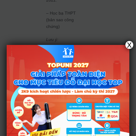
2022.
– Học bạ THPT
(bản sao công
chứng)
Lưu ý:
X
– Nhà trường không
thu lệ phí xét tuyển
– Các môn năng
khiếu do Khoa Kiến
trúc và Khoa Mỹ
Thuật của trường tổ
chức thi tuyển hoặc
sử dụng kết quả thi
năng khiếu của các
trường đại học
trong cả nước.